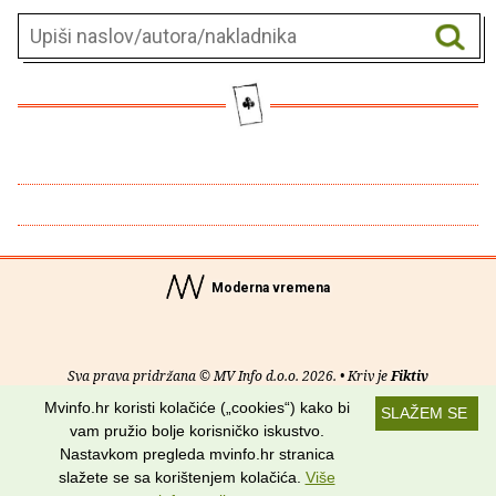
Moderna vremena
Sva prava pridržana © MV Info d.o.o. 2026. • Kriv je
Fiktiv
Mvinfo.hr koristi kolačiće („cookies“) kako bi
SLAŽEM SE
O nama
•
Pomoć
•
Uvjeti korištenja
•
RSS kanali
vam pružio bolje korisničko iskustvo.
Nastavkom pregleda mvinfo.hr stranica
Potraži nas na:
slažete se sa korištenjem kolačića.
Više