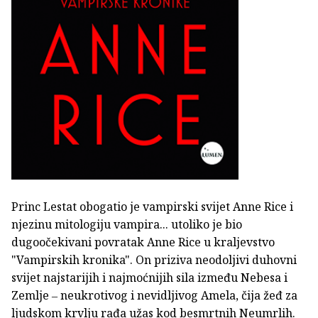
Princ Lestat obogatio je vampirski svijet Anne Rice i
njezinu mitologiju vampira... utoliko je bio
dugoočekivani povratak Anne Rice u kraljevstvo
"Vampirskih kronika". On priziva neodoljivi duhovni
svijet najstarijih i najmoćnijih sila između Nebesa i
Zemlje ‒ neukrotivog i nevidljivog Amela, čija žeđ za
ljudskom krvlju rađa užas kod besmrtnih Neumrlih.