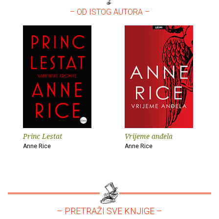
– OD ISTOG AUTORA –
Princ Lestat
Vrijeme anđela
Anne Rice
Anne Rice
– PRETRAŽI SVE KNJIGE –