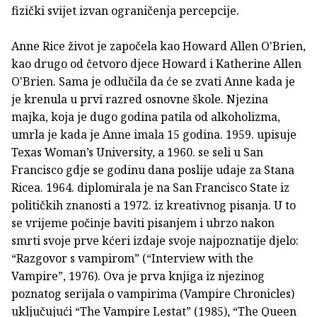
fizički svijet izvan ograničenja percepcije.
Anne Rice život je započela kao Howard Allen O'Brien,
kao drugo od četvoro djece Howard i Katherine Allen
O'Brien. Sama je odlučila da će se zvati Anne kada je
je krenula u prvi razred osnovne škole. Njezina
majka, koja je dugo godina patila od alkoholizma,
umrla je kada je Anne imala 15 godina. 1959. upisuje
Texas Woman’s University, a 1960. se seli u San
Francisco gdje se godinu dana poslije udaje za Stana
Ricea. 1964. diplomirala je na San Francisco State iz
političkih znanosti a 1972. iz kreativnog pisanja. U to
se vrijeme počinje baviti pisanjem i ubrzo nakon
smrti svoje prve kćeri izdaje svoje najpoznatije djelo:
“Razgovor s vampirom” (“Interview with the
Vampire”, 1976). Ova je prva knjiga iz njezinog
poznatog serijala o vampirima (Vampire Chronicles)
uključujući “The Vampire Lestat” (1985), “The Queen