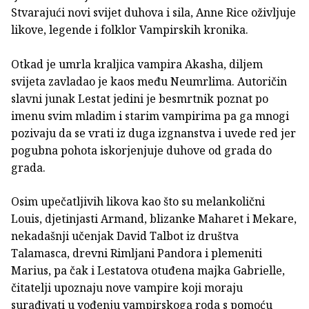
Stvarajući novi svijet duhova i sila, Anne Rice oživljuje
likove, legende i folklor Vampirskih kronika.
Otkad je umrla kraljica vampira Akasha, diljem
svijeta zavladao je kaos među Neumrlima. Autoričin
slavni junak Lestat jedini je besmrtnik poznat po
imenu svim mladim i starim vampirima pa ga mnogi
pozivaju da se vrati iz duga izgnanstva i uvede red jer
pogubna pohota iskorjenjuje duhove od grada do
grada.
Osim upečatljivih likova kao što su melankolični
Louis, djetinjasti Armand, blizanke Maharet i Mekare,
nekadašnji učenjak David Talbot iz društva
Talamasca, drevni Rimljani Pandora i plemeniti
Marius, pa čak i Lestatova otuđena majka Gabrielle,
čitatelji upoznaju nove vampire koji moraju
surađivati u vođenju vampirskoga roda s pomoću