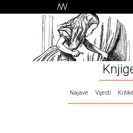
Knjig
Najave
Vijesti
Kritik