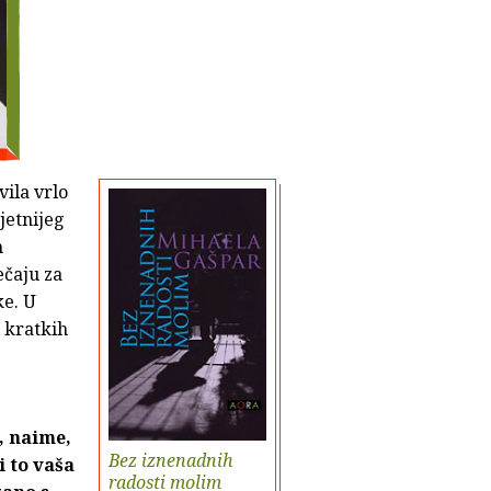
vila vrlo
jetnijeg
m
ečaju za
ke. U
i kratkih
, naime,
Bez iznenadnih
i to vaša
radosti molim