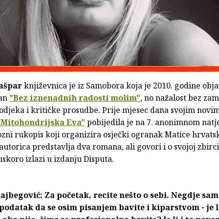
ašpar
književnica je iz Samobora koja je 2010. godine obja
an
"Bez iznenadnih radosti molim"
, no nažalost bez zam
odjeka i kritičke prosudbe. Prije mjesec dana svojim novi
"Mitohondrijska Eva"
pobijedila je na 7. anonimnom natj
ozni rukopis koji organizira osječki ogranak Matice hrvats
utorica predstavlja dva romana, ali govori i o svojoj zbirc
uskoro izlazi u izdanju Disputa.
ajbegović: Za početak, recite nešto o sebi. Negdje sam
podatak da se osim pisanjem bavite i kiparstvom - je l