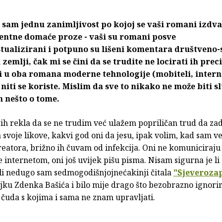
 sam jednu zanimljivost po kojoj se vaši romani izdva
centne domaće proze - vaši su romani posve
tualizirani i potpuno su lišeni komentara
društveno-s
u zemlji, čak mi se čini da se trudite ne locirati ih prec
 u oba romana moderne tehnologije (mobiteli, internet
niti se koriste. Mislim da sve to nikako ne može biti s
 nešto o tome.
bih rekla da se ne trudim već ulažem popriličan trud da za
a svoje likove, kakvi god oni da jesu, ipak volim, kad sam ve
reatora, brižno ih čuvam od infekcija. Oni ne komuniciraj
se internetom, oni još uvijek pišu pisma. Nisam sigurna je li 
ali nedugo sam sedmogodišnjojnećakinji čitala
"Sjeveroza
ajku Zdenka Bašića i bilo mije drago što bezobrazno ignori
 čuda s kojima i sama ne znam upravljati.