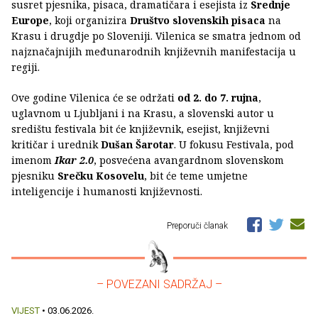
susret pjesnika, pisaca, dramatičara i esejista iz
Srednje
Europe
, koji organizira
Društvo slovenskih pisaca
na
Krasu i drugdje po Sloveniji. Vilenica se smatra jednom od
najznačajnijih međunarodnih književnih manifestacija u
regiji.
Ove godine Vilenica će se održati
od 2. do 7. rujna
,
uglavnom u Ljubljani i na Krasu, a slovenski autor u
središtu festivala bit će književnik, esejist, književni
kritičar i urednik
Dušan Šarotar
. U fokusu Festivala, pod
imenom
Ikar 2.0
, posvećena avangardnom slovenskom
pjesniku
Srečku Kosovelu
, bit će teme umjetne
inteligencije i humanosti književnosti.
Preporuči članak
– POVEZANI SADRŽAJ –
VIJEST
• 03.06.2026.