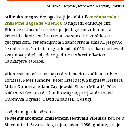
Miljenko Jergović, foto: Anto Magzan, Fraktura
Miljenko Jergović
ovogodišnji je dobitnik
međunarodne
književne nagrade Vilenica
. O nagradi odlučuje žiri
Vilenice uzimajući u obzir prijedloge konzultanata, a
kriteriji odabira su literarna izvrsnost i raznolikost u
geografskom, generacijskom i žanrovskom smislu. Jergović
će dobiti novčani dio nagrade od 10.000 eura kao i prijevod
svog novog djela sljedeće godine u
zbirci Vilenica
Cankarjeve založbe.
Vilenicom su od 1986. nagrađeni, među ostalima, Fulvio
Tomizza, Peter Handke, Péter Esterházy, Zbigniew Herbert,
Milan Kundera, Adam Zagajewski, Slavko Mihalić, Péter
Nádas, Mirko Kovač, Claudio Magris, Jurij Andruhovič,
Dubravka Ugrešić, David Albahari… i drugi.
Dodjela nagrade održat će
se
Međunarodnom književnom festivalu Vilenica
koji se u
Sloveniji održava svakog rujna, još od
1986. godine
, i to je