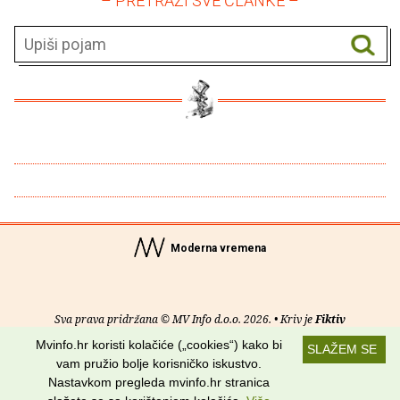
– PRETRAŽI SVE ČLANKE –
Moderna vremena
Sva prava pridržana © MV Info d.o.o. 2026. • Kriv je
Fiktiv
Mvinfo.hr koristi kolačiće („cookies“) kako bi
SLAŽEM SE
O nama
•
Pomoć
•
Uvjeti korištenja
•
RSS kanali
vam pružio bolje korisničko iskustvo.
Nastavkom pregleda mvinfo.hr stranica
Potraži nas na: