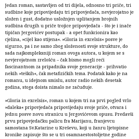
Jedan roman, sastavljen od tri dijela, odnosno tri priče, tri
sudbine koje pripovijedaju tri pripovjedača, nevjerojatno je
složen i gust, dodatno usložnjen uplitanjem brojnih
sudbina drugih u priče trojice pripovjedača - što je i inače
tipičan Jergovićev postupak - a opet funkcionira kao
cjelina, »cijel kao stijena«. »Gloria in excelsis« posve je
sigurno, pa i ne samo zbog složenosti svoje strukture, do
sada najkompleksniji roman ovoga autora, u kojem se s
nevjerojatnom zrelošću – čak bismo mogli reći
fascinantnom za pripadnika svoje generacije - prihvatio
nekih »teških«, čak metafizičkih tema. Podatak kako je na
romanu, u idejnom smislu, autor radio nekih desetak
godina, stoga doista nimalo ne začuđuje.
»Gloria in excelsis«, roman u kojem tri na prvi pogled vrlo
»daleka« pripovjedača pripovijedaju svoje priče, otvara i
jednu posve novu stranicu u Jergovićevom opusu. Predavši
prvu pripovjedačku palicu fra Marijanu, franjevcu
samostana Sv.Katarine u Kreševu, koji u žanru ljetopisne
kronike zapisuje što se u tri osamnaestostoljetne godine