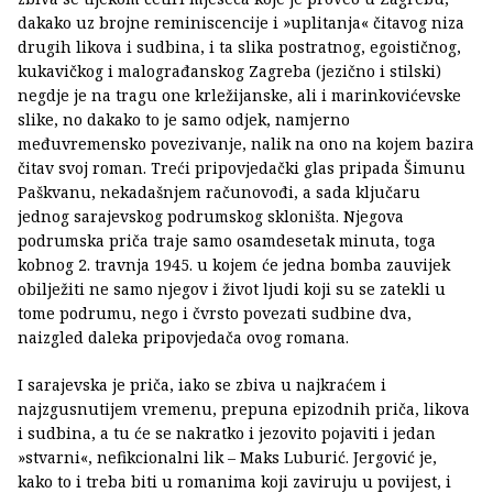
dakako uz brojne reminiscencije i »uplitanja« čitavog niza
drugih likova i sudbina, i ta slika postratnog, egoističnog,
kukavičkog i malograđanskog Zagreba (jezično i stilski)
negdje je na tragu one krležijanske, ali i marinkovićevske
slike, no dakako to je samo odjek, namjerno
međuvremensko povezivanje, nalik na ono na kojem bazira
čitav svoj roman. Treći pripovjedački glas pripada Šimunu
Paškvanu, nekadašnjem računovođi, a sada ključaru
jednog sarajevskog podrumskog skloništa. Njegova
podrumska priča traje samo osamdesetak minuta, toga
kobnog 2. travnja 1945. u kojem će jedna bomba zauvijek
obilježiti ne samo njegov i život ljudi koji su se zatekli u
tome podrumu, nego i čvrsto povezati sudbine dva,
naizgled daleka pripovjedača ovog romana.
I sarajevska je priča, iako se zbiva u najkraćem i
najzgusnutijem vremenu, prepuna epizodnih priča, likova
i sudbina, a tu će se nakratko i jezovito pojaviti i jedan
»stvarni«, nefikcionalni lik – Maks Luburić. Jergović je,
kako to i treba biti u romanima koji zaviruju u povijest, i