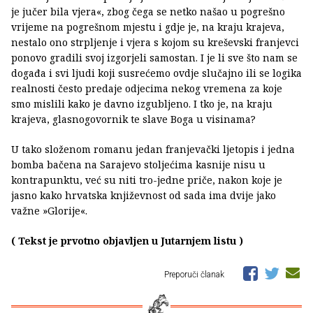
je jučer bila vjera«, zbog čega se netko našao u pogrešno
vrijeme na pogrešnom mjestu i gdje je, na kraju krajeva,
nestalo ono strpljenje i vjera s kojom su kreševski franjevci
ponovo gradili svoj izgorjeli samostan. I je li sve što nam se
događa i svi ljudi koji susrećemo ovdje slučajno ili se logika
realnosti često predaje odjecima nekog vremena za koje
smo mislili kako je davno izgubljeno. I tko je, na kraju
krajeva, glasnogovornik te slave Boga u visinama?
U tako složenom romanu jedan franjevački ljetopis i jedna
bomba bačena na Sarajevo stoljećima kasnije nisu u
kontrapunktu, već su niti tro-jedne priče, nakon koje je
jasno kako hrvatska književnost od sada ima dvije jako
važne »Glorije«.
( Tekst je prvotno objavljen u Jutarnjem listu )
Preporuči članak