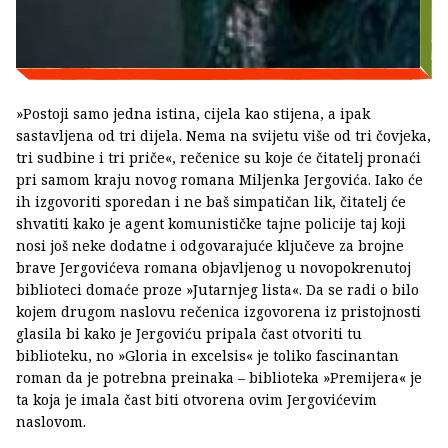
»Postoji samo jedna istina, cijela kao stijena, a ipak
sastavljena od tri dijela. Nema na svijetu više od tri čovjeka,
tri sudbine i tri priče«, rečenice su koje će čitatelj pronaći
pri samom kraju novog romana Miljenka Jergovića. Iako će
ih izgovoriti sporedan i ne baš simpatičan lik, čitatelj će
shvatiti kako je agent komunističke tajne policije taj koji
nosi još neke dodatne i odgovarajuće ključeve za brojne
brave Jergovićeva romana objavljenog u novopokrenutoj
biblioteci domaće proze »Jutarnjeg lista«. Da se radi o bilo
kojem drugom naslovu rečenica izgovorena iz pristojnosti
glasila bi kako je Jergoviću pripala čast otvoriti tu
biblioteku, no »Gloria in excelsis« je toliko fascinantan
roman da je potrebna preinaka – biblioteka »Premijera« je
ta koja je imala čast biti otvorena ovim Jergovićevim
naslovom.