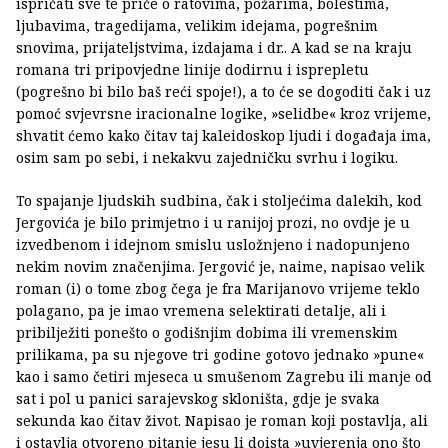
ispričati sve te priče o ratovima, požarima, bolestima,
ljubavima, tragedijama, velikim idejama, pogrešnim
snovima, prijateljstvima, izdajama i dr.. A kad se na kraju
romana tri pripovjedne linije dodirnu i isprepletu
(pogrešno bi bilo baš reći spoje!), a to će se dogoditi čak i uz
pomoć svjevrsne iracionalne logike, »selidbe« kroz vrijeme,
shvatit ćemo kako čitav taj kaleidoskop ljudi i događaja ima,
osim sam po sebi, i nekakvu zajedničku svrhu i logiku.
To spajanje ljudskih sudbina, čak i stoljećima dalekih, kod
Jergovića je bilo primjetno i u ranijoj prozi, no ovdje je u
izvedbenom i idejnom smislu usložnjeno i nadopunjeno
nekim novim značenjima. Jergović je, naime, napisao velik
roman (i) o tome zbog čega je fra Marijanovo vrijeme teklo
polagano, pa je imao vremena selektirati detalje, ali i
pribilježiti ponešto o godišnjim dobima ili vremenskim
prilikama, pa su njegove tri godine gotovo jednako »pune«
kao i samo četiri mjeseca u smušenom Zagrebu ili manje od
sat i pol u panici sarajevskog skloništa, gdje je svaka
sekunda kao čitav život. Napisao je roman koji postavlja, ali
i ostavlja otvoreno pitanje jesu li doista »uvjerenja ono što