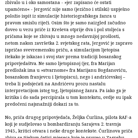
zbivalo u i oko samostana - »jer zapisano će ostati
upamćeno« - Jergović nije samo (jezično i stilski) uspješno
položio ispit iz simulacije historiografskoga žanra u
pravom smislu riječi. Osim što je samo naizgled začudno
doveo u vezu priče iz Kreševa otprije dva i pol stoljeća s
pričama koje se zbivaju u mnogo nedavnijoj prošlosti,
netom nakon završetka 2. svjetskog rata, Jergović je zapravo
ispričao svevremensku priču, a simulacijom ljetopisa
itekako je iskazao i svoj stav prema tradiciji bosanskog
pripovjedaštva. Ne samo ljetopisnoj (jer, fra Marijan
predložak ima u »stvarnome« fra Marijanu Bogdanoviću,
bosanskom franjevcu i ljetopiscu), nego i andrićevskoj –
treba li podsjećati na Andrićevu prozu nastalu
interpretacijom istog tog, ljetopisnog žanra. Pa iako ga je
kritika i do sada percipirala u tom kontekstu, ovdje su ipak
predočeni najsnažniji dokazi za to.
No, priča drugog pripovjedača, Željka Ćurlina, pilota RAF-a
koji je sudjelovao u bombardiranju Sarajeva 2. travnja
1945., kritici otvara i neke druge kontekste. Ćurlinova priča
zbiva se tijekom četiri mjeseca koje je proveo u Zagrebu,