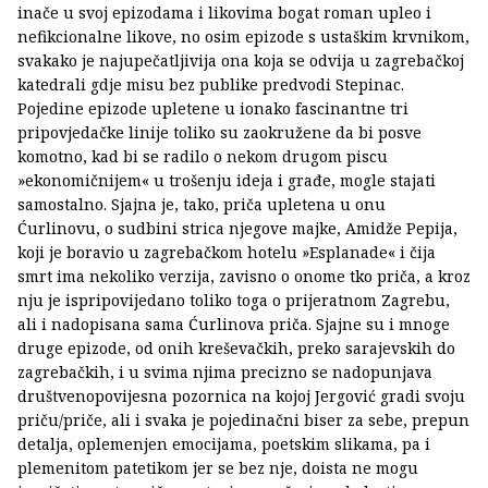
inače u svoj epizodama i likovima bogat roman upleo i
nefikcionalne likove, no osim epizode s ustaškim krvnikom,
svakako je najupečatljivija ona koja se odvija u zagrebačkoj
katedrali gdje misu bez publike predvodi Stepinac.
Pojedine epizode upletene u ionako fascinantne tri
pripovjedačke linije toliko su zaokružene da bi posve
komotno, kad bi se radilo o nekom drugom piscu
»ekonomičnijem« u trošenju ideja i građe, mogle stajati
samostalno. Sjajna je, tako, priča upletena u onu
Ćurlinovu, o sudbini strica njegove majke, Amidže Pepija,
koji je boravio u zagrebačkom hotelu »Esplanade« i čija
smrt ima nekoliko verzija, zavisno o onome tko priča, a kroz
nju je ispripovijedano toliko toga o prijeratnom Zagrebu,
ali i nadopisana sama Ćurlinova priča. Sjajne su i mnoge
druge epizode, od onih kreševačkih, preko sarajevskih do
zagrebačkih, i u svima njima precizno se nadopunjava
društvenopovijesna pozornica na kojoj Jergović gradi svoju
priču/priče, ali i svaka je pojedinačni biser za sebe, prepun
detalja, oplemenjen emocijama, poetskim slikama, pa i
plemenitom patetikom jer se bez nje, doista ne mogu