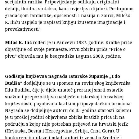
socijalnih razlika. Pripovijedanje odlikuju originalni
detalji, fluidna sintaksa, kao i uvjerljivi dijalozi. Postupnom
gradacijom fantastike, opscenosti i nasilja u zbirci, Milošu
K. Iliću uspjelo je napisati knjigu izuzetne imaginacije i
provokativnosti".
Miloš K. Ilić
rođen je u Pančevu 1987. godine. Kratke priče
objavljuje od svoje petnaeste. Prvu zbirku priča "Priče o
pivu" objavila mu je beogradska Laguna 2008. godine.
Godišnja književna nagrada Istarske županije „Edo
Budiša“
dodjeljuje se u spomen na rovinjskog književnika
Edu Budišu, čije je djelo unatoč preranoj smrti ostavilo
snažno i prepoznatljivo nasljeđe u istarskoj i hrvatskoj
književnosti, pogotovo u kratkim pripovjedačkim formama.
Nagrada se dodjeljuje autoru do 35 godina starosti kojemu
je u prošloj godini objavljena zbirka kratkih priča ili na
području s kojeg nije potreban prijevod na hrvatski jezik
(Hrvatska, Bosna i Hercegovina, Srbija, Crna Gora). U
konkurenciju ulaze i mladi autori iz zemalja Srednje i