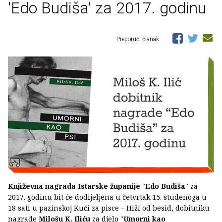
'Edo Budiša' za 2017. godinu
Preporuči članak
Književna nagrada Istarske županije
"
Edo Budiša
" za
2017. godinu bit će dodijeljena u četvrtak 15. studenoga u
18 sati u pazinskoj Kući za pisce – Hiži od besid, dobitniku
nagrade
Milošu K. Iliću
za djelo "
Umorni kao