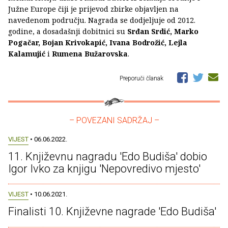
Južne Europe čiji je prijevod zbirke objavljen na
navedenom području. Nagrada se dodjeljuje od 2012.
godine, a dosadašnji dobitnici su
Srđan Srdić, Marko
Pogačar, Bojan Krivokapić, Ivana Bodrožić, Lejla
Kalamujić
i
Rumena Bužarovska
.
Preporuči članak
– POVEZANI SADRŽAJ –
VIJEST
• 06.06.2022.
11. Književnu nagradu 'Edo Budiša' dobio
Igor Ivko za knjigu 'Nepovredivo mjesto'
VIJEST
• 10.06.2021.
Finalisti 10. Književne nagrade 'Edo Budiša'