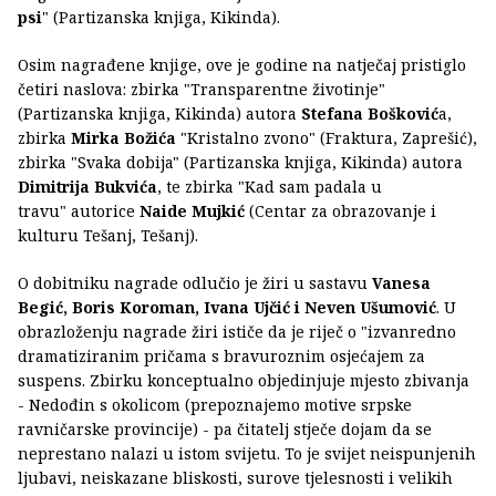
psi
" (Partizanska knjiga, Kikinda).
Osim nagrađene knjige, ove je godine na natječaj pristiglo
četiri naslova: zbirka "Transparentne životinje"
(Partizanska knjiga, Kikinda) autora
Stefana Bošković
a,
zbirka
Mirka Božića
"Kristalno zvono" (Fraktura, Zaprešić),
zbirka "Svaka dobija" (Partizanska knjiga, Kikinda) autora
Dimitrija Bukvića
, te zbirka "Kad sam padala u
travu" autorice
Naide Mujkić
(Centar za obrazovanje i
kulturu Tešanj, Tešanj).
O dobitniku nagrade odlučio je žiri u sastavu
Vanesa
Begić, Boris Koroman, Ivana Ujčić i Neven Ušumović
. U
obrazloženju nagrade žiri ističe da je riječ o "izvanredno
dramatiziranim pričama s bravuroznim osjećajem za
suspens. Zbirku konceptualno objedinjuje mjesto zbivanja
- Nedođin s okolicom (prepoznajemo motive srpske
ravničarske provincije) - pa čitatelj stječe dojam da se
neprestano nalazi u istom svijetu. To je svijet neispunjenih
ljubavi, neiskazane bliskosti, surove tjelesnosti i velikih