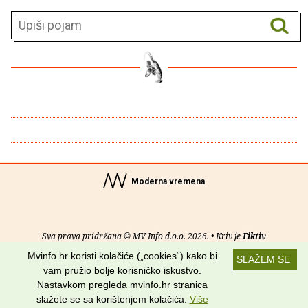
Moderna vremena
Sva prava pridržana © MV Info d.o.o. 2026. • Kriv je
Fiktiv
Mvinfo.hr koristi kolačiće („cookies“) kako bi
SLAŽEM SE
O nama
•
Pomoć
•
Uvjeti korištenja
•
RSS kanali
vam pružio bolje korisničko iskustvo.
Nastavkom pregleda mvinfo.hr stranica
Potraži nas na:
slažete se sa korištenjem kolačića.
Više