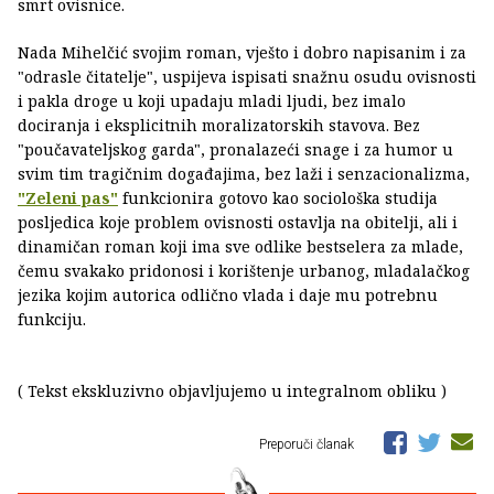
smrt ovisnice.
Nada Mihelčić svojim roman, vješto i dobro napisanim i za
"odrasle čitatelje", uspijeva ispisati snažnu osudu ovisnosti
i pakla droge u koji upadaju mladi ljudi, bez imalo
dociranja i eksplicitnih moralizatorskih stavova. Bez
"poučavateljskog garda", pronalazeći snage i za humor u
svim tim tragičnim događajima, bez laži i senzacionalizma,
"Zeleni pas"
funkcionira gotovo kao sociološka studija
posljedica koje problem ovisnosti ostavlja na obitelji, ali i
dinamičan roman koji ima sve odlike bestselera za mlade,
čemu svakako pridonosi i korištenje urbanog, mladalačkog
jezika kojim autorica odlično vlada i daje mu potrebnu
funkciju.
( Tekst ekskluzivno objavljujemo u integralnom obliku )
Preporuči članak