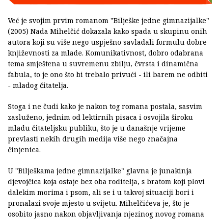
Već je svojim prvim romanom "Bilješke jedne gimnazijalke"
(2005) Nada Mihelčić dokazala kako spada u skupinu onih
autora koji su više nego uspješno savladali formulu dobre
književnosti za mlade. Komunikativnost, dobro odabrana
tema smještena u suvremenu zbilju, čvrsta i dinamična
fabula, to je ono što bi trebalo privući - ili barem ne odbiti
- mladog čitatelja.
Stoga i ne čudi kako je nakon tog romana postala, sasvim
zasluženo, jednim od lektirnih pisaca i osvojila široku
mladu čitateljsku publiku, što je u današnje vrijeme
prevlasti nekih drugih medija više nego značajna
činjenica.
U "Bilješkama jedne gimnazijalke" glavna je junakinja
djevojčica koja ostaje bez oba roditelja, s bratom koji plovi
dalekim morima i psom, ali se i u takvoj situaciji bori i
pronalazi svoje mjesto u svijetu. Mihelčićeva je, što je
osobito jasno nakon objavljivanja njezinog novog romana