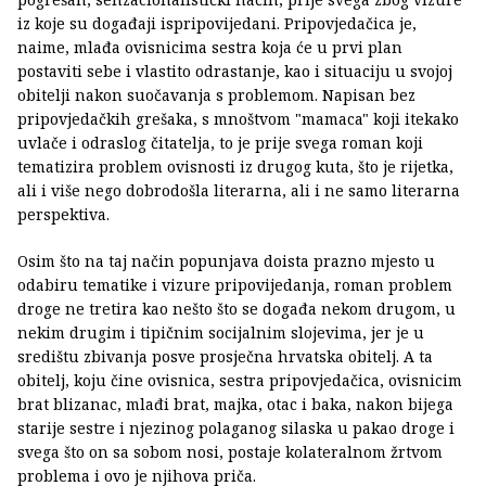
iz koje su događaji ispripovijedani. Pripovjedačica je,
naime, mlađa ovisnicima sestra koja će u prvi plan
postaviti sebe i vlastito odrastanje, kao i situaciju u svojoj
obitelji nakon suočavanja s problemom. Napisan bez
pripovjedačkih grešaka, s mnoštvom "mamaca" koji itekako
uvlače i odraslog čitatelja, to je prije svega roman koji
tematizira problem ovisnosti iz drugog kuta, što je rijetka,
ali i više nego dobrodošla literarna, ali i ne samo literarna
perspektiva.
Osim što na taj način popunjava doista prazno mjesto u
odabiru tematike i vizure pripovijedanja, roman problem
droge ne tretira kao nešto što se događa nekom drugom, u
nekim drugim i tipičnim socijalnim slojevima, jer je u
središtu zbivanja posve prosječna hrvatska obitelj. A ta
obitelj, koju čine ovisnica, sestra pripovjedačica, ovisnicim
brat blizanac, mlađi brat, majka, otac i baka, nakon bijega
starije sestre i njezinog polaganog silaska u pakao droge i
svega što on sa sobom nosi, postaje kolateralnom žrtvom
problema i ovo je njihova priča.