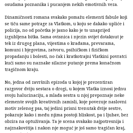
osudama poznanika i pucanjem nekih emotivnih veza.
Dinamičnosti romana svakako pomažu elementi fabule koji
se tiču same potrage za Vlatkom, u koju se dakako upliće i
policija, no od početka je jasno kako je to unaprijed
izgubljena bitka. Sama ovisnica i njezin svijet dotaknut je
tek iz drugog plana, vijestima o krađama, prevarama,
komuni i bjegovima, zatvoru, psihičkom i fizičkom
propadanju i bolesti, no čak i kratkotrajni Vlatkini povratci
kući samo su naznake silazne putanje prema konačnom
tragičnom kraju.
No, jedna od završnih epizoda u kojoj je prezentiran
razgovor dviju sestara o drogi, u kojem Vlatka iznosi jednu
svoju halucinaciju, a mlađa sestra u njoj prepoznaje neke
elemente svojih kreativnih zamisli, koje povezuje naslovni
motiv zelenog psa, taj jedini prisni trenutak dvije sestre,
pokazuje kako i među njima postoji bliskost, pa i ljubav, bez
obzira na optuživanja. Ta je scena svakako najpotresnija i
najznakovitija i nakon nje moguć je još samo tragičan kraj,