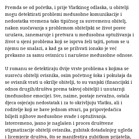
Premda se od početka, i prije Vlatkinog odlaska, u obitelji
mogu detektirati problemi međusobne komunikacije i
nedostatka vremena tako tipičnog za suvremenu obitelj,
nakon suočavanja s problemom obiteljski se život posve
urušava, zanemaruje i pretvara u međusobna optuživanja i
život u sjeni problema koji se isprva želi tajiti, potom se u
njemu ne snalazi, a kad ga se prihvati ionako je već
prekasno za samu ovisnicu i narušene međusobne odnose.
U romanu se detektiraju dvije vrste problema s kojima se
susreću obitelji ovisnika, osim početnog šoka i pokušaja da
se ovisnik vrati u okrilje obitelji, to su vanjski (financijski i
odnos drugih/društva prema takvoj obitelji) i unutarnji
(međusobne emocije). Sve, naime, postaje nevažno, ostala
djeca osjećaju nedostatak i za to okrivljuju Vlatku, ali i
roditelje koji se bave jednom stvari, pa pripovjedačica
bilježi njihove međusobne svađe i optuživanja.
Istovremeno, jasno je naglašen i proces društvene
stigmatizacije obitelji ovisnika, gubitak dotadašnjeg ugleda
i licemjerje društva, što se manifestira gubitkom prijatelja,