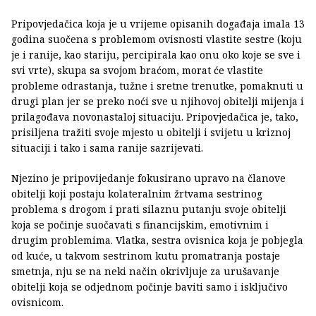
Pripovjedačica koja je u vrijeme opisanih događaja imala 13
godina suočena s problemom ovisnosti vlastite sestre (koju
je i ranije, kao stariju, percipirala kao onu oko koje se sve i
svi vrte), skupa sa svojom braćom, morat će vlastite
probleme odrastanja, tužne i sretne trenutke, pomaknuti u
drugi plan jer se preko noći sve u njihovoj obitelji mijenja i
prilagođava novonastaloj situaciju. Pripovjedačica je, tako,
prisiljena tražiti svoje mjesto u obitelji i svijetu u kriznoj
situaciji i tako i sama ranije sazrijevati.
Njezino je pripovijedanje fokusirano upravo na članove
obitelji koji postaju kolateralnim žrtvama sestrinog
problema s drogom i prati silaznu putanju svoje obitelji
koja se počinje suočavati s financijskim, emotivnim i
drugim problemima. Vlatka, sestra ovisnica koja je pobjegla
od kuće, u takvom sestrinom kutu promatranja postaje
smetnja, nju se na neki način okrivljuje za urušavanje
obitelji koja se odjednom počinje baviti samo i isključivo
ovisnicom.