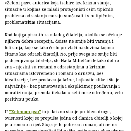
«Zeleni pas», autorica koja izabire tzv. krizna stanja,
situacije u kojima se mladi protagonisti osim tipičnih
problema odrastanja moraju suočavati i s netipičnim,
problematskim situacijama.
Kod knjiga pisanih za mladog čitatelja, ukoliko se očekuje
njihova dobra recepcija, doista ne smije biti varanja i
foliranja, koje se tako često provlači naslovima kojima
čitamo kao odrasli čitatelji. No, prije svega ne smije biti
podcjenjivanja čitatelja, što Nada Mihelčić itekako dobro
zna - njezini su romani o odrastanjima u kriznim
situacijama istovremeno i romani o društvu, bez
idealizacije, bez prodavanja lažne, bajkovite slike i što je
najvažnije - bez pametovanja i eksplicitnog poučavanja i
moraliziranja, premda itekako u sebi nose određenu, vrlo
pozitivnu pouku.
U
"Zelenom psu"
to je krizno stanje problem droge,
ovisnosti kojoj se prepušta jedna od članica obitelji o kojoj
je u romanu riječ. Stoga je to potresan roman, ali ne na
pogrešan, senzacionalistički način, prije svega zbog vizure