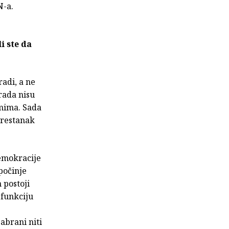
N-a.
i ste da
radi, a ne
 rada nisu
imima. Sada
 prestanak
demokracije
počinje
 postoji
 funkciju
abrani niti