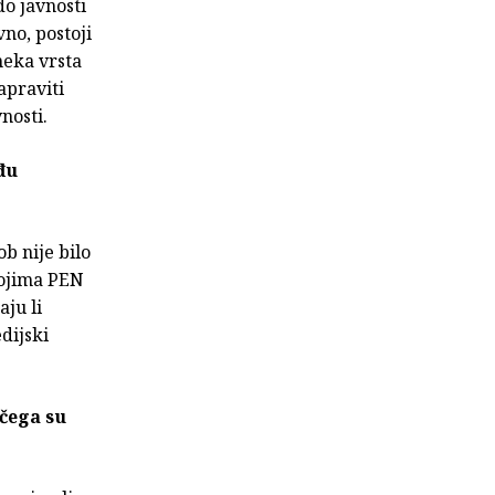
do javnosti
vno, postoji
neka vrsta
apraviti
nosti.
đu
ob nije bilo
kojima PEN
ju li
dijski
čega su