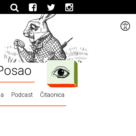
Posao
ga
Podcast
Čitaonica