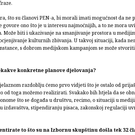
fraze.
ra, što su članovi PEN-a, bi morali imati mogućnost da ne 
 ne govore ono što je u interesu najmoćnijih, a to ne mora uvi
in. Može biti i ukazivanje na smanjivanje prostora u mediji
ocjenjivanje kulturnih zbivanja. U takvoj situaciji, kada 
instance, s dobrom medijskom kampanjom se može stvoriti
nekakve konkretne planove djelovanja?
elaznom razdoblju ćemo prvo vidjeti što je ostalo od prija
to od toga možemo realizirati. Svakako bih htjela da se ob
onome što se događa u društvu, recimo, o situaciji u medij
u izdavaštva, stipendiranju pisaca, zakonskoj regulaciji uv
tirate to što su na Izbornu skupštinu došla tek 32 č