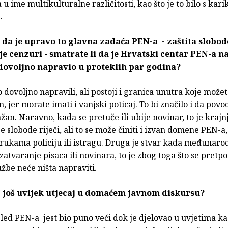
 u ime multikulturalne različitosti, kao što je to bilo s ka
.
da je upravo to glavna zadaća PEN-a - zaštita slobod
je cenzuri - smatrate li da je Hrvatski centar PEN-a n
dovoljno napravio u proteklih par godina?
 dovoljno napravili, ali postoji i granica unutra koje može
, jer morate imati i vanjski poticaj. To bi značilo i da povo
žan. Naravno, kada se pretuče ili ubije novinar, to je krajn
 slobode riječi, ali to se može činiti i izvan domene PEN-a,
ukama policiju ili istragu. Druga je stvar kada međunaro
zatvaranje pisaca ili novinara, to je zbog toga što se pretpo
žbe neće ništa napraviti.
N još uvijek utjecaj u domaćem javnom diskursu?
gled PEN-a jest bio puno veći dok je djelovao u uvjetima k