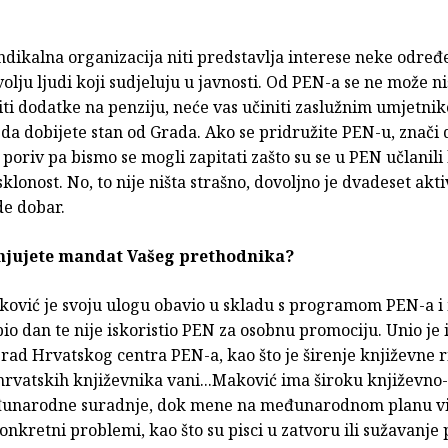
ndikalna organizacija niti predstavlja interese neke odre
olju ljudi koji sudjeluju u javnosti. Od PEN-a se ne može niš
ti dodatke na penziju, neće vas učiniti zaslužnim umjetniko
o da dobijete stan od Grada. Ako se pridružite PEN-u, znači
i poriv pa bismo se mogli zapitati zašto su se u PEN učlanili 
klonost. No, to nije ništa strašno, dovoljno je dvadeset akti
e dobar.
njujete mandat Vašeg prethodnika?
ović je svoju ulogu obavio u skladu s programom PEN-a 
bio dan te nije iskoristio PEN za osobnu promociju. Unio je 
 rad Hrvatskog centra PEN-a, kao što je širenje književne ri
hrvatskih književnika vani...Maković ima široku književno
unarodne suradnje, dok mene na međunarodnom planu v
nkretni problemi, kao što su pisci u zatvoru ili sužavanje