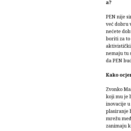
a?
PEN nije si
već dobru v
nećete dobi
boriti za t
aktivističk
nemaju tu s
da PEN bud
Kako ocje
Zvonko Mak
koji mu je 
inovacije u
plasiranje 
mrežu međ
zanimaju ko