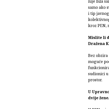
nije bila s
samo ako st
i tip javno
kolektivnog
kroz PEN, n
Mislite li
Dražena K
Bez obzira 
moguće poop
funkcionira
sudionici u
prostor.
U Upravno
dvije žene