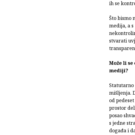
ih se kontr
Što bismo m
medija, a s
nekontrolir
stvarati uv
transparent
Može li se
mediji?
Statutarno 
mišljenja.
od pedeset 
prostor del
posao shvać
s jedne str
događa i da