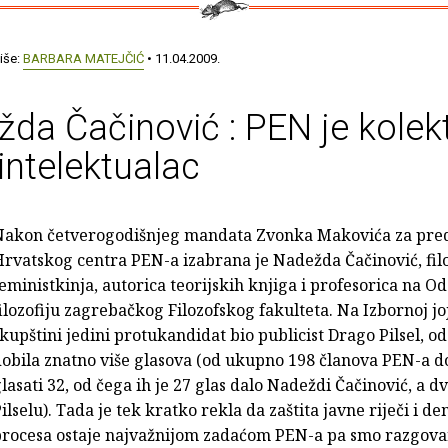
iše:
BARBARA MATEJČIĆ
• 11.04.2009.
da Čačinović : PEN je kolekt
 intelektualac
Nakon četverogodišnjeg mandata Zvonka Makovića za pre
rvatskog centra PEN-a izabrana je Nadežda Čačinović, filo
eministkinja, autorica teorijskih knjiga i profesorica na O
ilozofiju zagrebačkog Filozofskog fakulteta. Na Izbornoj joj
kupštini jedini protukandidat bio publicist Drago Pilsel, od
obila znatno više glasova (od ukupno 198 članova PEN-a do
lasati 32, od čega ih je 27 glas dalo Nadeždi Čačinović, a d
ilselu). Tada je tek kratko rekla da zaštita javne riječi i 
procesa ostaje najvažnijom zadaćom PEN-a pa smo razgova