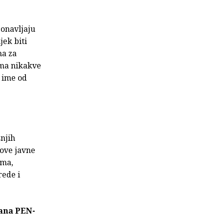
ponavljaju
jek biti
ma za
nema nikakve
 ime od
šnjih
nove javne
ima,
rede i
lana PEN-