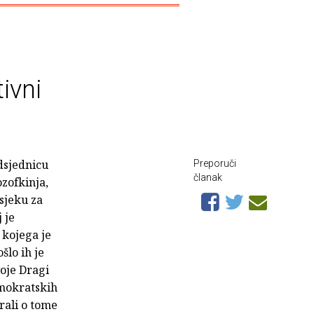
ivni
dsjednicu
Preporuči
članak
zofkinja,
dsjeku za
 je
 kojega je
šlo ih je
voje Dragi
demokratskih
rali o tome