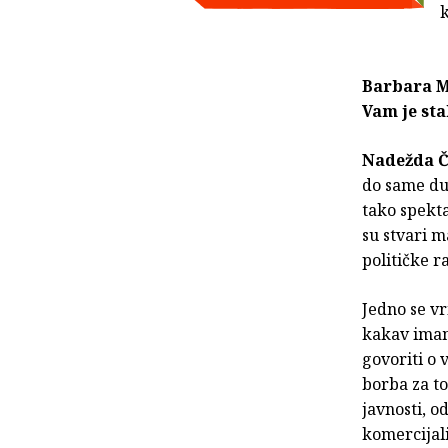
k
Barbara Ma
Vam je sta
Nadežda Č
do same duž
tako spekta
su stvari ma
političke r
Jedno se vr
kakav imamo
govoriti o 
borba za to
javnosti, o
komercijali