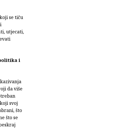
oji se tiču
i
, utjecati,
evati
olitika i
skazivanja
ji da više
otreban
koji svoj
obrani, što
me što se
beskraj