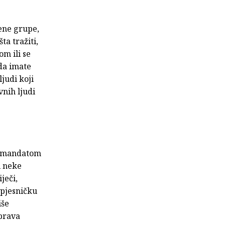
đene grupe,
ta tražiti,
m ili se
 da imate
ljudi koji
vnih ljudi
i mandatom
i neke
ječi,
-pjesničku
iše
 prava