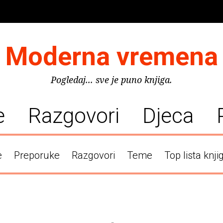
Moderna vremena
Pogledaj... sve je puno knjiga.
e
Razgovori
Djeca
e
Preporuke
Razgovori
Teme
Top lista knji