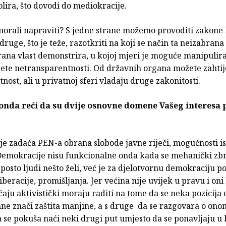
olira, što dovodi do mediokracije.
orali napraviti? S jedne strane možemo provoditi zakone k
 druge, što je teže, razotkriti na koji se način ta neizabrana 
ana vlast demonstrira, u kojoj mjeri je moguće manipulirati
jete netransparentnosti. Od državnih organa možete zahtij
nost, ali u privatnoj sferi vladaju druge zakonitosti.
 onda reći da su dvije osnovne domene Vašeg interesa p
je zadaća PEN-a obrana slobode javne riječi, mogućnosti i
 Demokracije nisu funkcionalne onda kada se mehanički zbro
posto ljudi nešto želi, već je za djelotvornu demokraciju p
iberacije, promišljanja. Jer većina nije uvijek u pravu i oni 
aju aktivistički moraju raditi na tome da se neka pozicija 
ane znači zaštita manjine, a s druge da se razgovara o ono
 se pokuša naći neki drugi put umjesto da se ponavljaju u 