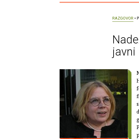
RAZGOVOR
• P
Nadež
javni
H
f
f
s
d
g
P