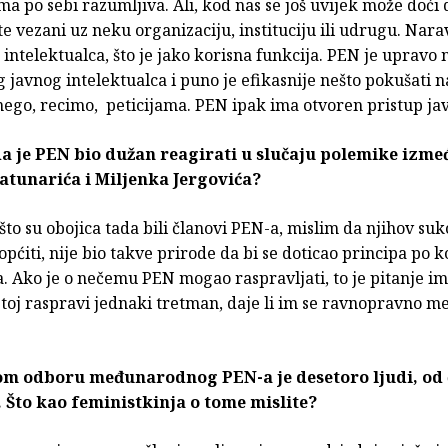
ama po sebi razumljiva. Ali, kod nas se još uvijek može doći 
e vezani uz neku organizaciju, instituciju ili udrugu. Nara
g intelektualca, što je jako korisna funkcija. PEN je upravo 
 javnog intelektualca i puno je efikasnije nešto pokušati n
ego, recimo, peticijama. PEN ipak ima otvoren pristup jav
 da je PEN bio dužan reagirati u slučaju polemike izme
atunarića i Miljenka Jergovića?
što su obojica tada bili članovi PEN-a, mislim da njihov suk
ćiti, nije bio takve prirode da bi se doticao principa po 
. Ako je o nečemu PEN mogao raspravljati, to je pitanje ima
 toj raspravi jednaki tretman, daje li im se ravnopravno me
m odboru međunarodnog PEN-a je desetoro ljudi, od 
. Što kao feministkinja o tome mislite?