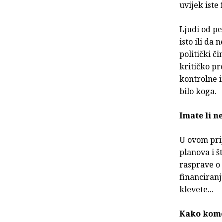
uvijek iste 
Ljudi od pe
isto ili da
politički č
kritičko pr
kontrolne 
bilo koga.
Imate li 
U ovom prij
planova i š
rasprave o 
financiranj
klevete...
Kako komen