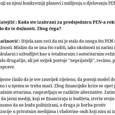
oji su njeni konkretniji planovi i mišljenja o djelovanju PE
tejčić : Kada ste izabrani za predsjednicu PEN-a rekl
lo do te dužnosti. Zbog čega?
ačinović :
Htjela sam reći da mi je stalo do onoga što PEN 
nosti. Mislim da se ima što raditi, iako okolnosti ni načini
kularni i uzbudljivi kao u totalitarnim i autoritarnim rež
lo drugačije, ali još uvijek postoje ''neprijatelji'', recimo,
asprave.
ijeme činilo da je sve zauvijek riješeno, da postoji model 
 i u njemu se treba snaći. Zbog financijske krize se opet 
važnim stvarima, raspravljaju se različite alternative. Zatim
 da javni mediji, koji se financiraju iz budžeta, izvrše svoju
dnosno da ne budu politizirani, a druga je borba protiv
zacije u privatnim medijima i vladavine onih koji nisu ni iz