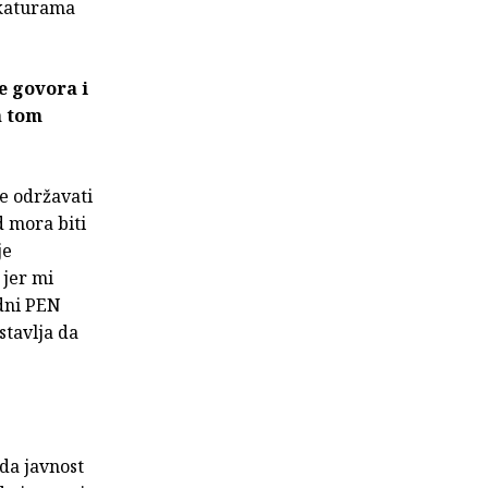
rikaturama
e govora i
a tom
te održavati
d mora biti
je
 jer mi
dni PEN
stavlja da
ada javnost