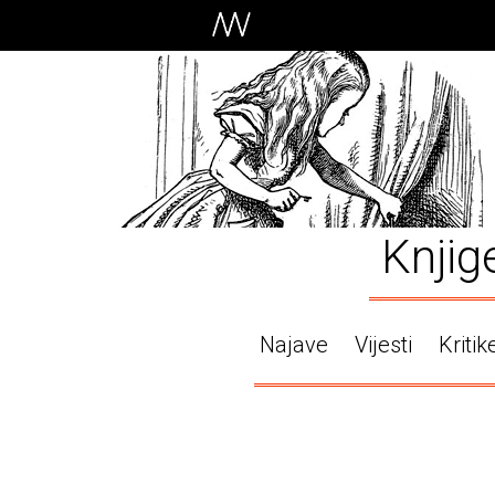
Knjig
Najave
Vijesti
Kritik