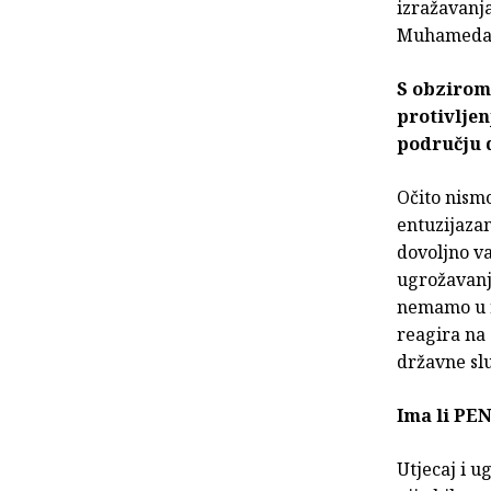
izražavanja
Muhameda
S obzirom 
protivljen
području 
Očito nismo
entuzijazam
dovoljno va
ugrožavanje
nemamo u r
reagira na 
državne slu
Ima li PE
Utjecaj i u