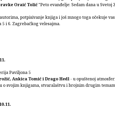
ravke Oraić Tolić
"Peto evanđelje: Sedam dana u Svetoj Z
autorima, potpisivanje knjiga i još mnogo toga očekuje vas
a 5 i 6. Zagrebačkog velesajma.
11.
erija Paviljona 5
rožić, Ankica Tomić i Drago Hedl
- u opuštenoj atmosfer
u o svojim knjigama, stvaralaštvu i brojnim drugim temam
10.11.