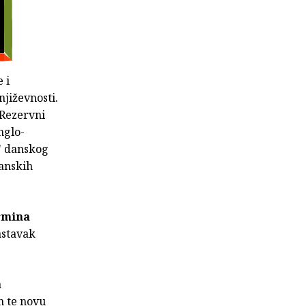
 i
njiževnosti.
Rezervni
nglo-
i" danskog
banskih
rmina
astavak
a
n te novu