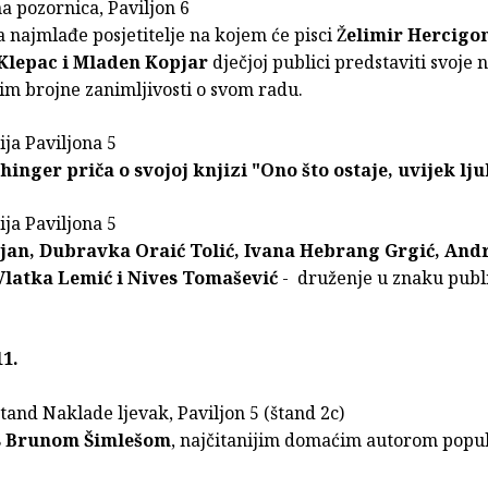
a pozornica, Paviljon 6
 najmlađe posjetitelje na kojem će pisci Ž
elimir Hercigon
Klepac i Mladen Kopjar
dječjoj publici predstaviti svoje 
ti im brojne zanimljivosti o svom radu.
ija Paviljona 5
hinger priča o svojoj knjizi "Ono što ostaje, uvijek lju
ija Paviljona 5
ljan, Dubravka Oraić Tolić, Ivana Hebrang Grgić, And
Vlatka Lemić i Nives Tomašević
- druženje u znaku publi
11.
 štand Naklade ljevak, Paviljon 5 (štand 2c)
s Brunom Šimlešom
, najčitanijim domaćim autorom popu