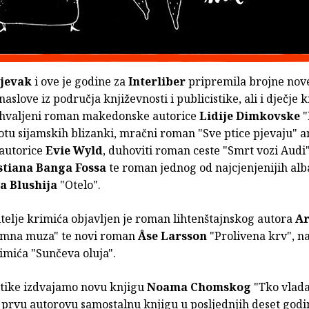
Ljevak
i ove je godine za
Interliber
pripremila brojne nove
naslove iz područja književnosti i publicistike, ali i dječje k
hvaljeni roman makedonske autorice
Lidije Dimkovske
"
votu sijamskih blizanki, mračni roman "Sve ptice pjevaju" a
 autorice
Evie Wyld
, duhoviti roman ceste "Smrt vozi Aud
stiana Banga Fossa
te roman jednog od najcjenjenijih al
a Blushija
"Otelo".
itelje krimića objavljen je roman lihtenštajnskog autora
A
mna muza" te novi roman
Åse Larsson
"Prolivena krv", n
imića "Sunčeva oluja".
stike izdvajamo novu knjigu
Noama Chomskog
"Tko vlad
 prvu autorovu samostalnu knjigu u posljednjih deset godi