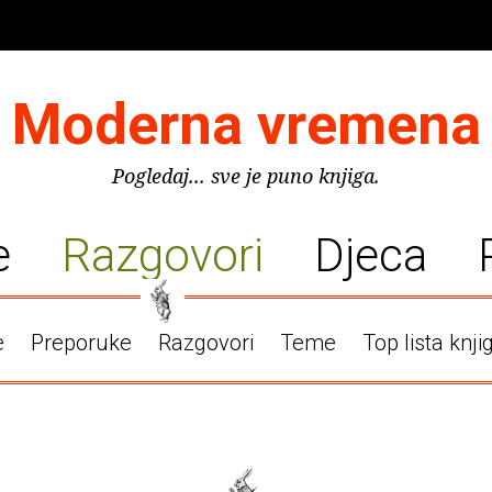
Moderna vremena
Pogledaj... sve je puno knjiga.
e
Razgovori
Djeca
e
Preporuke
Razgovori
Teme
Top lista knji