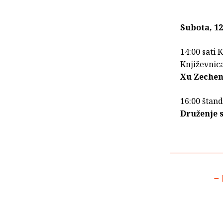
Subota, 12
14:00 sati 
Književnica
Xu Zeche
16:00 štand
Druženje 
– 