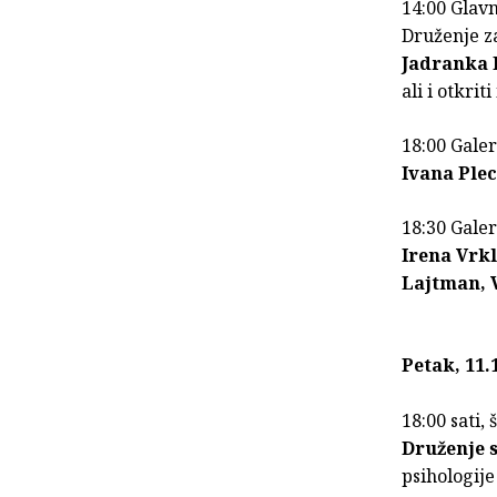
14:00 Glavn
Druženje za
Jadranka 
ali i otkri
18:00 Galer
Ivana Plec
18:30 Galer
Irena Vrk
Lajtman, 
Petak, 11.
18:00 sati,
Druženje 
psihologije