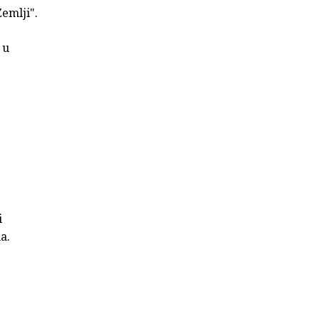
emlji".
 u
i
a.