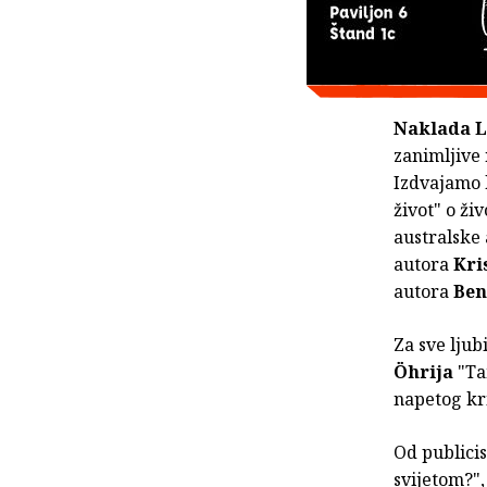
Naklada 
zanimljive 
Izdvajamo 
život" o ži
australske
autora
Kri
autora
Ben
Za sve ljub
Öhrija
"Ta
napetog kr
Od publici
svijetom?",