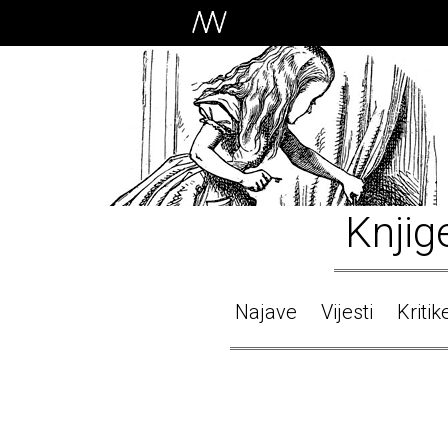
Knjig
Najave
Vijesti
Kritik