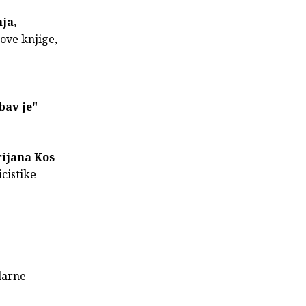
ja,
nove knjige,
bav je"
rijana Kos
cistike
larne