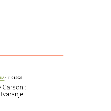
UKA
• 11.04.2023.
 Carson :
tvaranje