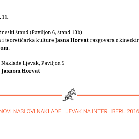
.11.
Kineski štand (Paviljon 6, štand 13b)
 i teoretičarka kulture
Jasna Horvat
razgovara s kinesk
nom.
 Naklade Ljevak, Paviljon 5
s Jasnom Horvat
NOVI NASLOVI NAKLADE LJEVAK NA INTERLIBERU 2016