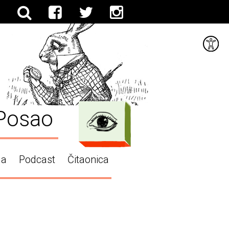
Posao
ga
Podcast
Čitaonica