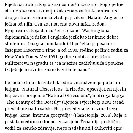
Rijetki su autori koji o znanosti pišu izvrsno - koji s jedne
strane stvarno razumiju kako znanost funkcionira, a s
druge strane vrhunski vladaju jezikom. Natalie Angier je
jedna od njih. Ova znanstvena novinarka, rodom
Njujorčanka koja danas živi u okolici Washingtona,
diplomirala je fiziku i engleski jezik kao iznimno dobra
studentica (magna cum laude). U početku je pisala za
časopise Discover i Time, a od 1990. godine počinje raditi za
New York Times. Već 1991. godine dobiva prestižnu
Pulitzerovu nagradu za "za njezine zadivljujuće i poučne
izvještaje o raznim znanstvenim temama".
Do tada je bila objavila tek jednu znanstvenopopularnu
knjigu, "Natural Obsessions" (Prirodne opsesije). Ni njezin
književni prvijenac "Natural Obsessions", ni druga knjiga
"The Beauty of the Beastly" (Ljepota zvjerskog) nisu zasad
prevedene na hrvatski. No, prevedena je njezina treća
knjiga "Žena: intimna geografija" (Planetopija, 2008), koja je
postala međunarodnom senzacijom. Žena nije praktični
vodič za žensko zdravlje, nego nadahnuti i duhoviti opis