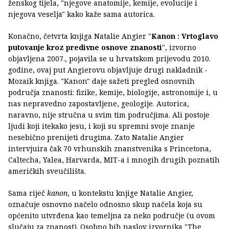
ženskog tijela, "njegove anatomije, kemije, evolucije i
njegova veselja" kako kaže sama autorica.
Konačno, četvrta knjiga Natalie Angier "
Kanon : Vrtoglavo
putovanje kroz predivne osnove znanosti
", izvorno
objavljena 2007., pojavila se u hrvatskom prijevodu 2010.
godine, ovaj put Angierovu objavljuje drugi nakladnik -
Mozaik knjiga. "Kanon" daje sažeti pregled osnovnih
područja znanosti: fizike, kemije, biologije, astronomije i, u
nas nepravedno zapostavljene, geologije. Autorica,
naravno, nije stručna u svim tim područjima. Ali postoje
ljudi koji itekako jesu, i koji su spremni svoje znanje
nesebično prenijeti drugima. Zato Natalie Angier
intervjuira čak 70 vrhunskih znanstvenika s Princetona,
Caltecha, Yalea, Harvarda, MIT-a i mnogih drugih poznatih
američkih sveučilišta.
Sama riječ
kanon
, u kontekstu knjige Natalie Angier,
označuje osnovno načelo odnosno skup načela koja su
općenito utvrđena kao temeljna za neko područje (u ovom
slučaju za znanost). Osobno bih naslov izvornika "The