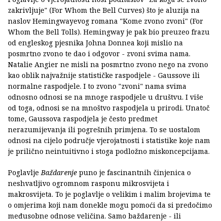
zakrivljuje" (For Whom the Bell Curves) što je aluzija na
naslov Hemingwayevog romana "Kome zvono zvoni" (For
Whom the Bell Tolls). Hemingway je pak bio preuzeo frazu
od engleskog pjesnika Johna Donnea koji mislio na
posmrtno zvono te dao i odgovor - zvoni svima nama.
Natalie Angier ne misli na posmrtno zvono nego na zvono
kao oblik najvažnije statističke raspodjele - Gaussove ili
normalne raspodjele. I to zvono "zvoni" nama svima
odnosno odnosi se na mnoge raspodjele u društvu. I više
od toga, odnosi se na mnoštvo raspodjela u prirodi. Unatoč
tome, Gaussova raspodjela je često predmet
nerazumijevanja ili pogrešnih primjena. To se uostalom
odnosi na cijelo područje vjerojatnosti i statistike koje nam
je prilično neintuitivno i stoga podložno miskoncepcijama.
Poglavlje
Baždarenje
puno je fascinantnih činjenica o
neshvatljivo ogromnom rasponu mikrosvijeta i
makrosvijeta. To je poglavlje o velikim i malim brojevima te
o omjerima koji nam donekle mogu pomoći da si predočimo
međusobne odnose veličina. Samo baždarenje - ili