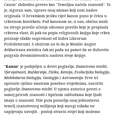
Canon" slobodno preveo kao "Temeljna načela znanosti". To
je, siguran sam, upravo onaj smisao koji nosi naslov
originala. U hrvatskom jeziku riječ kanon puno je češća u
crkvenom kontekstu. Pod kanonom se, u nas, obično misli
na strogo pravilo učenja odnosno pravilo koje je propisala
crkvena vlast, ili pak na popis religioznih knjiga koje crkva
priznaje (dakle suprotnost od Index Librorum
Prohibitorum). S obzirom na to da je Natalie Angier
deklarirana ateistica čak mi pada na pamet da se duhovito
poigrala dvosmislenošću naslova svoje knjige.
"
Kanon
" je podijeljen u devet poglavlja:
Znanstveno misliti
,
Vjerojatnosti,
Baždarenje
,
Fizika
,
Kemija
,
Evolucijska biologija
,
Molekularna biologija,
Geologija
i
Astronomija
. Prve tri
općenite cjeline smatram posebno vrijednima, naročito
poglavlje
Znanstveno misliti
. U njemu autorica govori o
samoj prirodi znanosti i tipičnim zabludama koje ljudi
imaju o znanosti. Više puta ponavlja onaj jednostavni
temelj znanstvenog mišljenja koji mnogi nikako ne
uspijevaju usvojiti - postoji stvarni svijet koji možemo