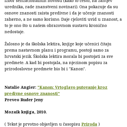
izbor senzacionalnih novosti (kako to često, na zahtjev
urednika, rade znanstveni novinari). Ona pokazuje da su
osnove znanosti zaista predivne i da je učenje znanosti
zabavno, a ne samo korisno. Daje cjeloviti uvid u znanost, a
to je ono što u našem obrazovnom sustavu kronično
nedostaje.
Žalosno je da školska lektira, knjige koje učenici čitaju
prema nastavnom planu i programu, postoji samo za
hrvatski jezik. Školska lektira morala bi postojati za sve
predmete. A kad bi postojala, na njezinom popisu za
prirodoslovne predmete bio bi i "Kanon".
Natalie Angier:
"Kanon: Vrtoglavo putovanje kroz
predivne osnove znanosti"
Preveo Ruđer Jeny
Mozaik knjiga, 2010.
( Tekst je prvotno objavljen u časopisu
Priroda
)