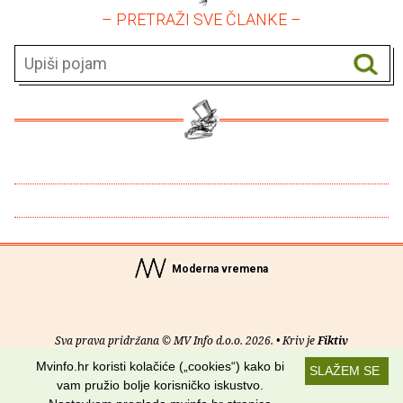
– PRETRAŽI SVE ČLANKE –
Moderna vremena
Sva prava pridržana © MV Info d.o.o. 2026. • Kriv je
Fiktiv
Mvinfo.hr koristi kolačiće („cookies“) kako bi
SLAŽEM SE
O nama
•
Pomoć
•
Uvjeti korištenja
•
RSS kanali
vam pružio bolje korisničko iskustvo.