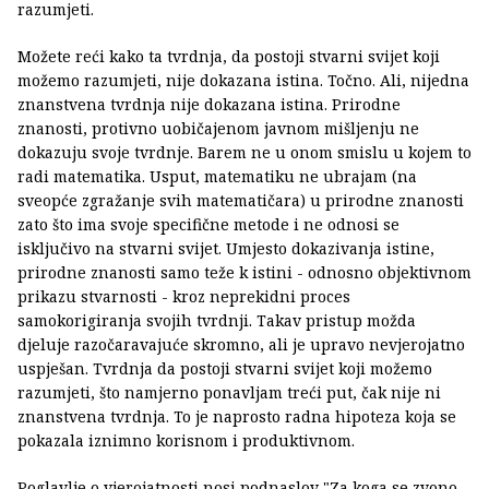
razumjeti.
Možete reći kako ta tvrdnja, da postoji stvarni svijet koji
možemo razumjeti, nije dokazana istina. Točno. Ali, nijedna
znanstvena tvrdnja nije dokazana istina. Prirodne
znanosti, protivno uobičajenom javnom mišljenju ne
dokazuju svoje tvrdnje. Barem ne u onom smislu u kojem to
radi matematika. Usput, matematiku ne ubrajam (na
sveopće zgražanje svih matematičara) u prirodne znanosti
zato što ima svoje specifične metode i ne odnosi se
isključivo na stvarni svijet. Umjesto dokazivanja istine,
prirodne znanosti samo teže k istini - odnosno objektivnom
prikazu stvarnosti - kroz neprekidni proces
samokorigiranja svojih tvrdnji. Takav pristup možda
djeluje razočaravajuće skromno, ali je upravo nevjerojatno
uspješan. Tvrdnja da postoji stvarni svijet koji možemo
razumjeti, što namjerno ponavljam treći put, čak nije ni
znanstvena tvrdnja. To je naprosto radna hipoteza koja se
pokazala iznimno korisnom i produktivnom.
Poglavlje o vjerojatnosti nosi podnaslov "Za koga se zvono