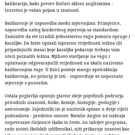
kalibracija, kako govore fizičari skloni anglizmima -
izuzetno je važan pojam u znanosti.
Baždarenje je usporedba među mjerenjima. Primjerice,
usporedba našeg konkretnog mjerenja sa standardom.
Zamislite da ste izradili jednostavnu vagu pomoću opruge i
kazaljke. Da biste upisali ispravne vrijednosti težina (ili
pripadajućih masa) koje kazaljka pokazuje trebaju vam
utezi poznatih težina. Njihovo stavljanje na vagu i
upisivanje odgovarajućih vrijednosti na skalu nazivamo
baždarenjem vage. U fizici postoje mnogo apstraktnija
baždarenja, no princip je isti - uspoređuje se nepoznato
mjerenje s poznatim.
Ostala poglavlja opisuju glavne ideje pojedinih područja
prirodnih znanosti, fizike, kemije, biologije, geologije i
astronomije. Zajednički im je nazivnik opisan u dvije riječi
podnaslova - predivne osnove. Natalie Angier ne nabraja
nepovezane činjenice (kako to često, na zahtjev programa,
rade autori školskih udžbenika), niti prikazuje znanost kao