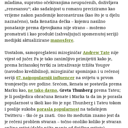
mladima, suprotno očekivanjima neupućenih, doživljava
„renesansu“; ako sadašnjost u romanu preciziramo kao
vrijeme nakon pandemije koronavirusa (kao što je u djelu
naznačeno), tada Renatina dečka – kojemu nasilno
ponašanje prema djevojkama nije strano – možemo
promatrati i kao produkt (zahvaljujući spomenutoj seriji)
medijski aktualizirane
manosfere
.
Uostalom, samoproglašeni mizoginičar
Andrew Tate
nije
vijest od jučer. Pa je tako zanimljivo primijetiti kako je,
prema britanskoj tvrtki za istraživanje tržišta Yougov
(navodno kredibilnoj), mizoginičar spominjan i u rečenoj
seriji
67. najpopularniji influencer
na svijetu u prvom
tromjesečju ove godine. Srećom, Renata se postavila prema
Marku kao,
ne tako davno
,
Greta Thunberg
prema Tateu;
je li posljedica obračuna Renate i Marka ta da im je porasla
popularnost u školi kao što je npr. Thunberg i Tateu tokom
i poslije sukoba
porasla popularnost
na tadašnjem
Twitteru – tko će ga znati. Ono što međutim znamo jest da
je rečeni problem stvaran – točno onoliko koliko je stvaran
online svijet (dakle ništa manje od fizičkog svijeta) –