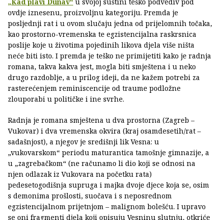
„Kad plavi Dunav“
u svojoj suštini teško podvediv pod
ovdje iznesenu, proizvoljnu kategoriju. Premda je
posljednji rat i u ovom slučaju jedna od prijelomnih točaka,
kao prostorno-vremenska te egzistencijalna raskrsnica
poslije koje u životima pojedinih likova djela više ništa
neće biti isto. I premda je teško ne primijetiti kako je radnja
romana, takva kakva jest, mogla biti smještena i u neko
drugo razdoblje, a u prilog ideji, da ne kažem potrebi za
rasterećenjem reminiscencije od traume podložne
zlouporabi u političke i ine svrhe.
Radnja je romana smještena u dva prostorna (Zagreb –
Vukovar) i dva vremenska okvira (kraj osamdesetih/rat –
sadašnjost), a njegov je središnji lik Vesna: u
„vukovarskom“ periodu maturantica tamošnje gimnazije, a
u „zagrebačkom“ (ne računamo li dio koji se odnosi na
njen odlazak iz Vukovara na početku rata)
pedesetogodišnja supruga i majka dvoje djece koja se, osim
s demonima prošlosti, suočava i s neposrednom
egzistencijalnom prijetnjom – malignom bolešću. I upravo
se oni fragmenti djela koji opisuju Vesninu slutnju, otkriće