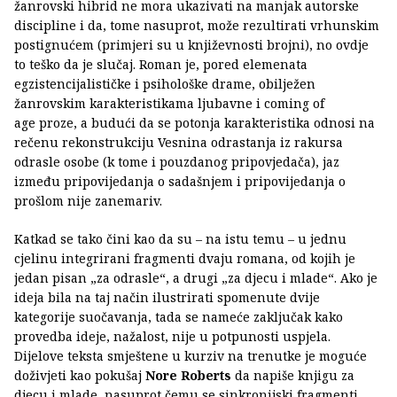
žanrovski hibrid ne mora ukazivati na manjak autorske
discipline i da, tome nasuprot, može rezultirati vrhunskim
postignućem (primjeri su u književnosti brojni), no ovdje
to teško da je slučaj. Roman je, pored elemenata
egzistencijalističke i psihološke drame, obilježen
žanrovskim karakteristikama ljubavne i coming of
age proze, a budući da se potonja karakteristika odnosi na
rečenu rekonstrukciju Vesnina odrastanja iz rakursa
odrasle osobe (k tome i pouzdanog pripovjedača), jaz
između pripovijedanja o sadašnjem i pripovijedanja o
prošlom nije zanemariv.
Katkad se tako čini kao da su – na istu temu – u jednu
cjelinu integrirani fragmenti dvaju romana, od kojih je
jedan pisan „za odrasle“, a drugi „za djecu i mlade“. Ako je
ideja bila na taj način ilustrirati spomenute dvije
kategorije suočavanja, tada se nameće zaključak kako
provedba ideje, nažalost, nije u potpunosti uspjela.
Dijelove teksta smještene u kurziv na trenutke je moguće
doživjeti kao pokušaj
Nore Roberts
da napiše knjigu za
djecu i mlade, nasuprot čemu se sinkronijski fragmenti