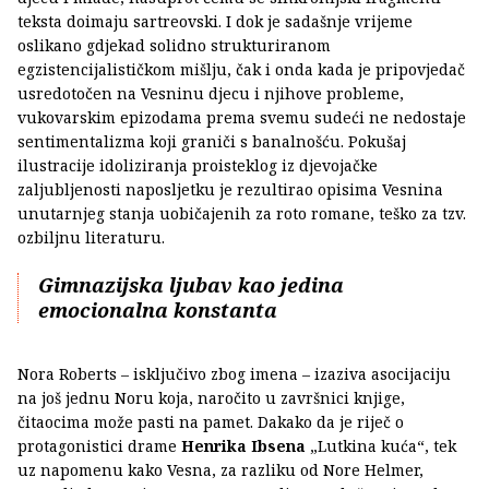
teksta doimaju sartreovski. I dok je sadašnje vrijeme
oslikano gdjekad solidno strukturiranom
egzistencijalističkom mišlju, čak i onda kada je pripovjedač
usredotočen na Vesninu djecu i njihove probleme,
vukovarskim epizodama prema svemu sudeći ne nedostaje
sentimentalizma koji graniči s banalnošću. Pokušaj
ilustracije idoliziranja proisteklog iz djevojačke
zaljubljenosti naposljetku je rezultirao opisima Vesnina
unutarnjeg stanja uobičajenih za roto romane, teško za tzv.
ozbiljnu literaturu.
Gimnazijska ljubav kao jedina
emocionalna konstanta
Nora Roberts – isključivo zbog imena – izaziva asocijaciju
na još jednu Noru koja, naročito u završnici knjige,
čitaocima može pasti na pamet. Dakako da je riječ o
protagonistici drame
Henrika Ibsena
„Lutkina kuća“, tek
uz napomenu kako Vesna, za razliku od Nore Helmer,