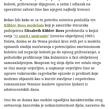
bolesti, prihvaćanje dijagnoze, a zatim i odlazak na
operativni zahvat čine kao njegovi najbolji trenuci.
Rekao bih kako se za tu potrebu autorica poslužila tzv.
Kübler-Ross modelom
koji je američko-švicarska
psihijatrica
Elisabeth Kübler-Ross
predstavila u knjizi
eseja
"O smrti i umiranju"
(izvorno objavljenoj 1969.).
Doista, doima se da Vesna prolazi kroz svih pet u modelu
opisanih stadija suočavanja s potencijalno smrtonosnom
bolešću (od negacije bolesti pa do njenog prihvaćanja), a
psihološko profiliranje lika kulminira u fazi obilježenoj
samosažaljenjem. Naspram tog sloja djela sve ostalo stoga
se čini manje uvjerljivo, a najmanje uvjerljivo čine se
upravo vukovarsko-zagrebačke epizode iz prošlosti koje
možemo objasniti kao u kurziv stavljene i nepotrebno
romansirane Vesnine mailove upućene ljubavi iz
adolescentskih dana.
Ono što se doima kao osobito upadljiva karakteristika ovog
ostvarenja žanrovska je nekonzistentnost djela; naravno da