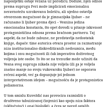
naposljetku ostaje vezana uz porodicu. Doduše, njen odnos
prema suprugu Peri može implicirati emocionalnu
neravnotežu uzrokovanu bolešću, ali ujedno ostavlja
otvorenom mogućnost da je gimnazijska ljubav – ne
računamo li ljubav prema djeci – Vesnina jedina
emocionalna konstanta, što opet dovodi u pitanje iskrenost
protagonističina odnosa prema bračnom partneru. Taj
aspekt, da ne bude zabune, ne predstavlja nedostatak
knjige, dapače: time autorica otvara prostor za razmatranje
niza institucionalno diskreditiranih nedoumica, među
kojima i onu mogućnosti ili čak imperativa doživotnog
voljenja iste osobe. To što se na trenutke može učiniti da
Vesna svog supruga nikada nije voljela (ili ga je voljela
znatno manje no svoju vukovarsku ljubav) ne osporava
rečeni aspekt, već ga dopunjuje još jednom
interpretativnom idejom – mogućnošću da je protagonistica
poliamorna.
U tom smislu Kuveždić nas provocira razmisliti o
društveno tabuiziranoj činjenici kao spoju niza faktora
(uključujući i onaj biološki), a čega se pored ostalih