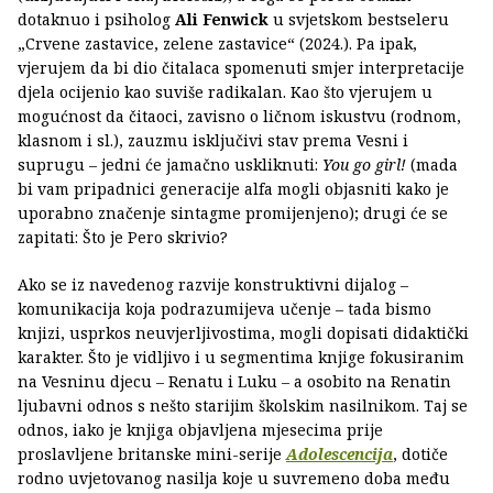
dotaknuo i psiholog
Ali Fenwick
u svjetskom bestseleru
„Crvene zastavice, zelene zastavice“ (2024.). Pa ipak,
vjerujem da bi dio čitalaca spomenuti smjer interpretacije
djela ocijenio kao suviše radikalan. Kao što vjerujem u
mogućnost da čitaoci, zavisno o ličnom iskustvu (rodnom,
klasnom i sl.), zauzmu isključivi stav prema Vesni i
suprugu – jedni će jamačno uskliknuti:
You go girl!
(mada
bi vam pripadnici generacije alfa mogli objasniti kako je
uporabno značenje sintagme promijenjeno); drugi će se
zapitati: Što je Pero skrivio?
Ako se iz navedenog razvije konstruktivni dijalog –
komunikacija koja podrazumijeva učenje – tada bismo
knjizi, usprkos neuvjerljivostima, mogli dopisati didaktički
karakter. Što je vidljivo i u segmentima knjige fokusiranim
na Vesninu djecu – Renatu i Luku – a osobito na Renatin
ljubavni odnos s nešto starijim školskim nasilnikom. Taj se
odnos, iako je knjiga objavljena mjesecima prije
proslavljene britanske mini-serije
Adolescencija
, dotiče
rodno uvjetovanog nasilja koje u suvremeno doba među