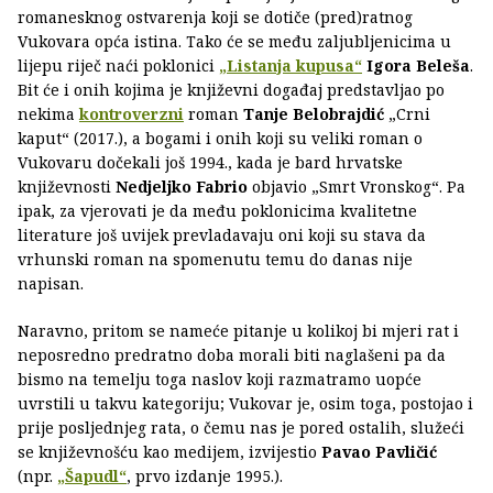
romanesknog ostvarenja koji se dotiče (pred)ratnog
Vukovara opća istina. Tako će se među zaljubljenicima u
lijepu riječ naći poklonici
„Listanja kupusa“
Igora Beleša
.
Bit će i onih kojima je književni događaj predstavljao po
nekima
kontroverzni
roman
Tanje Belobrajdić
„Crni
kaput“ (2017.), a bogami i onih koji su veliki roman o
Vukovaru dočekali još 1994., kada je bard hrvatske
književnosti
Nedjeljko Fabrio
objavio „Smrt Vronskog“. Pa
ipak, za vjerovati je da među poklonicima kvalitetne
literature još uvijek prevladavaju oni koji su stava da
vrhunski roman na spomenutu temu do danas nije
napisan.
Naravno, pritom se nameće pitanje u kolikoj bi mjeri rat i
neposredno predratno doba morali biti naglašeni pa da
bismo na temelju toga naslov koji razmatramo uopće
uvrstili u takvu kategoriju; Vukovar je, osim toga, postojao i
prije posljednjeg rata, o čemu nas je pored ostalih, služeći
se književnošću kao medijem, izvijestio
Pavao Pavličić
(npr.
„Šapudl“
, prvo izdanje 1995.).