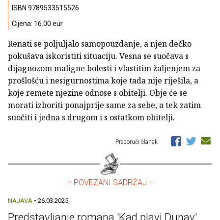
ISBN 9789533515526
Cijena: 16.00 eur
Renati se poljuljalo samopouzdanje, a njen dečko
pokušava iskoristiti situaciju. Vesna se suočava s
dijagnozom maligne bolesti i vlastitim žaljenjem za
prošlošću i nesigurnostima koje tada nije riješila, a
koje remete njezine odnose s obitelji. Obje će se
morati izboriti ponajprije same za sebe, a tek zatim
suočiti i jedna s drugom i s ostatkom obitelji.
Preporuči članak
– POVEZANI SADRŽAJ –
NAJAVA
• 26.03.2025.
Predstavljanje romana 'Kad plavi Dunav'