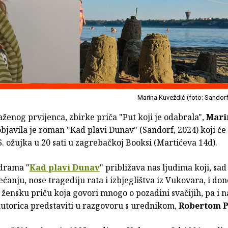
Marina Kuveždić (foto: Sandor
enog prvijenca, zbirke priča "Put koji je odabrala",
Mari
bjavila je roman "Kad plavi Dunav" (Sandorf, 2024) koji će 
6. ožujka u 20 sati u zagrebačkoj Booksi (Martićeva 14d).
 drama "
Kad plavi Dunav
" približava nas ljudima koji, sad
ćanju, nose tragediju rata i izbjeglištva iz Vukovara, i don
 žensku priču koja govori mnogo o pozadini svačijih, pa i na
utorica predstaviti u razgovoru s urednikom,
Robertom P