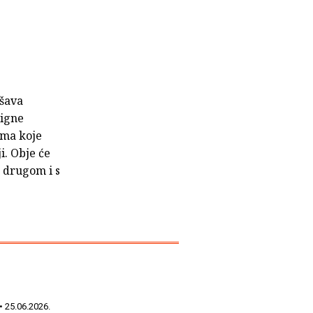
ušava
ligne
tima koje
i. Obje će
s drugom i s
• 25.06.2026.