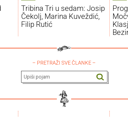
d
Tribina Tri u sedam: Josip
Prog
Čekolj, Marina Kuveždić,
Močv
Filip Rutić
Klas
Bezi
– PRETRAŽI SVE ČLANKE –