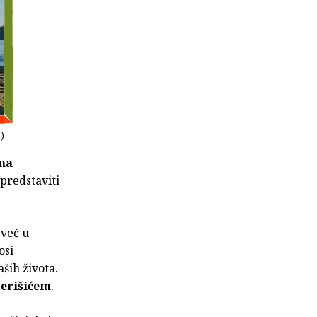
f)
na
predstaviti
 već u
osi
ših života.
erišićem
.