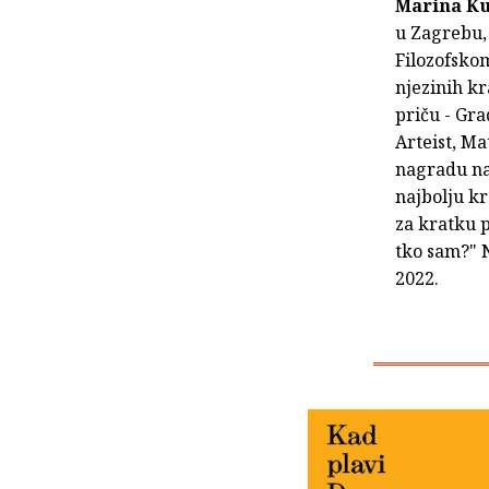
Marina K
u Zagrebu, 
Filozofskom
njezinih kr
priču - Gr
Arteist, Ma
nagradu na
najbolju kr
za kratku p
tko sam?" N
2022.