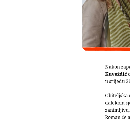
Nakon zapaž
Kuveždić
o
u srijedu 2
Obiteljska
dalekom sje
zanimljivu,
Roman će a