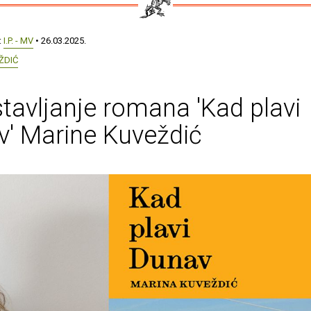
:
I.P. - MV
• 26.03.2025.
ŽDIĆ
tavljanje romana 'Kad plavi
' Marine Kuveždić