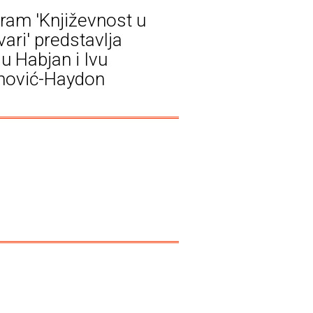
ram 'Književnost u
ari' predstavlja
ju Habjan i Ivu
nović-Haydon