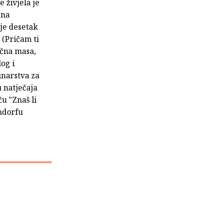
 živjela je
 na
 je desetak
 (Pričam ti
ična masa,
og i
unarstva za
u natječaja
u "Znaš li
andorfu