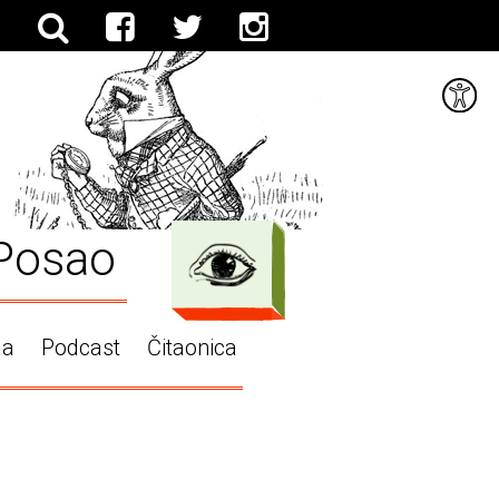
Posao
ga
Podcast
Čitaonica