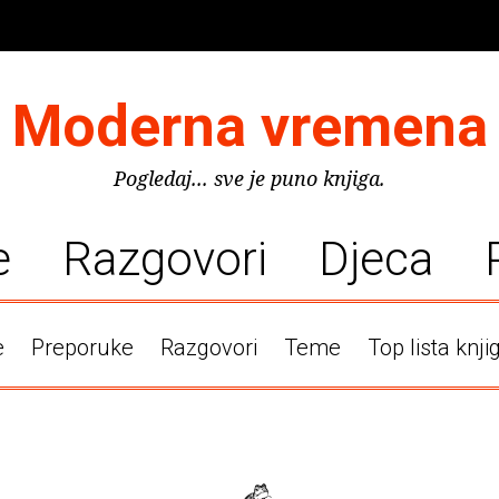
Moderna vremena
Pogledaj... sve je puno knjiga.
e
Razgovori
Djeca
e
Preporuke
Razgovori
Teme
Top lista knji