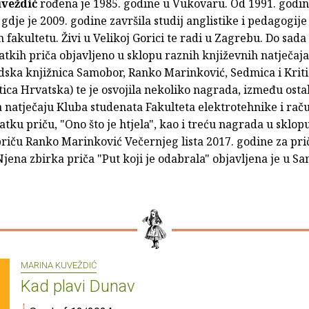
uveždić
rođena je 1985. godine u Vukovaru. Od 1991. godine
gdje je 2009. godine završila studij anglistike i pedagogije
 fakultetu. Živi u Velikoj Gorici te radi u Zagrebu. Do sada
atkih priča objavljeno u sklopu raznih književnih natječaja
adska knjižnica Samobor, Ranko Marinković, Sedmica i Krit
tica Hrvatska) te je osvojila nekoliko nagrada, između ostal
 natječaju Kluba studenata Fakulteta elektrotehnike i rač
atku priču, "Ono što je htjela", kao i treću nagrada u sklop
riču Ranko Marinković Večernjeg lista 2017. godine za prič
jena zbirka priča "Put koji je odabrala" objavljena je u S
MARINA KUVEŽDIĆ
Kad plavi Dunav