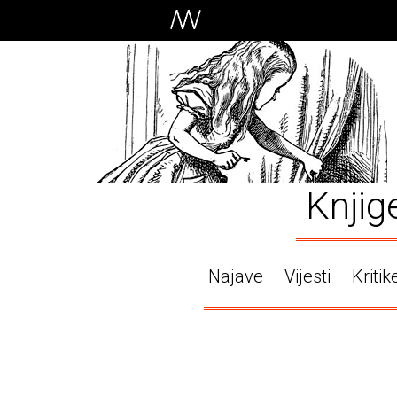
Knjig
Najave
Vijesti
Kritik