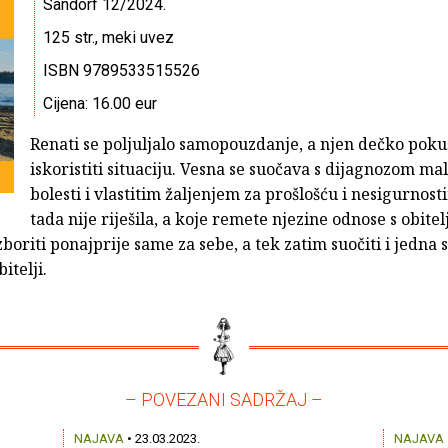
Sandorf 12/2024.
125 str., meki uvez
ISBN 9789533515526
Cijena: 16.00 eur
Renati se poljuljalo samopouzdanje, a njen dečko pok
iskoristiti situaciju. Vesna se suočava s dijagnozom ma
bolesti i vlastitim žaljenjem za prošlošću i nesigurnos
tada nije riješila, a koje remete njezine odnose s obitelj
zboriti ponajprije same za sebe, a tek zatim suočiti i jedna 
itelji.
– POVEZANI SADRŽAJ –
NAJAVA
• 23.03.2023.
NAJAVA