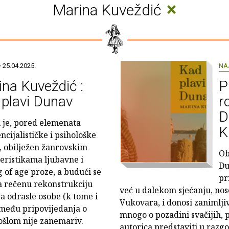
×
Marina Kuveždić
 25.04.2025.
NA
na Kuveždić :
P
plavi Dunav
r
D
je, pored elemenata
K
ncijalističke i psihološke
 obilježen žanrovskim
Ob
eristikama ljubavne i
Du
 of age proze, a budući se
pr
a rečenu rekonstrukciju
već u dalekom sjećanju, nose
a odrasle osobe (k tome i
Vukovara, i donosi zanimlji
zmeđu pripovijedanja o
mnogo o pozadini svačijih, p
ošlom nije zanemariv.
autorica predstaviti u raz