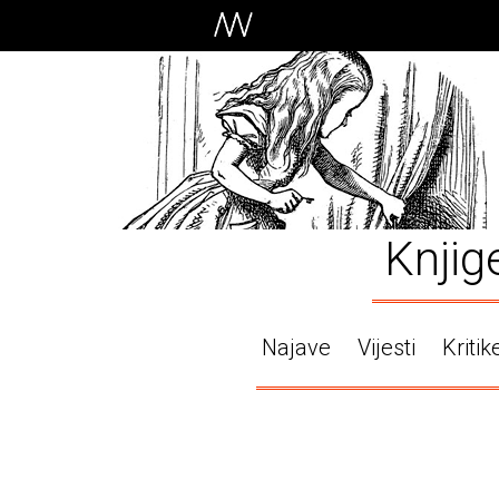
Knjig
Najave
Vijesti
Kritik