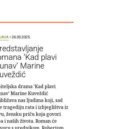
JAVA
• 26.03.2025.
redstavljanje
omana 'Kad plavi
unav' Marine
uveždić
iteljska drama 'Kad plavi
nav' Marine Kuveždić
ibližava nas ljudima koji, sad
 tragediju rata i izbjeglištva iz
vu, žensku priču koja govori
a i naših života. Roman će
govoru s urednikom, Robertom