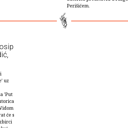
Perišićem.
Josip
ić,
i
' uz
a 'Put
utorica
 Vidom
at će s
zbirci