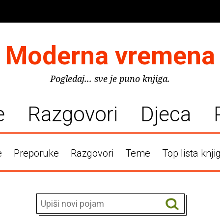
Moderna vremena
Pogledaj... sve je puno knjiga.
e
Razgovori
Djeca
e
Preporuke
Razgovori
Teme
Top lista knji