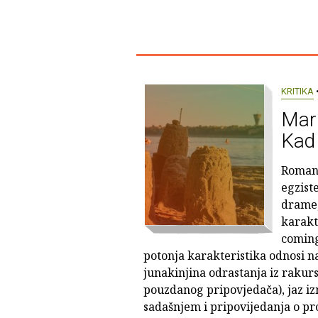
KRITIKA
•
Mari
Kad 
Roman 
egziste
drame,
karakt
coming
potonja karakteristika odnosi n
junakinjina odrastanja iz rakurs
pouzdanog pripovjedača), jaz i
sadašnjem i pripovijedanja o pr