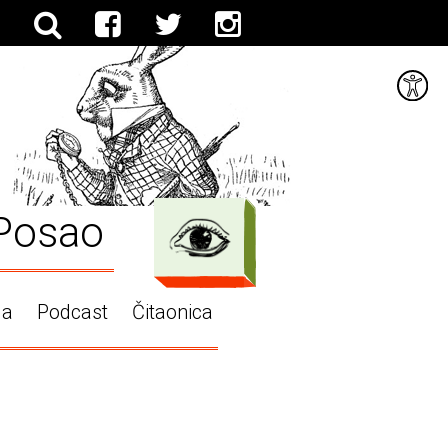
Posao
ga
Podcast
Čitaonica