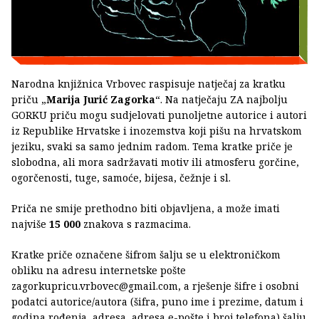
Narodna knjižnica Vrbovec raspisuje natječaj za kratku
priču „
Marija Jurić Zagorka
“. Na natječaju ZA najbolju
GORKU priču mogu sudjelovati punoljetne autorice i autori
iz Republike Hrvatske i inozemstva koji pišu na hrvatskom
jeziku, svaki sa samo jednim radom. Tema kratke priče je
slobodna, ali mora sadržavati motiv ili atmosferu gorčine,
ogorčenosti, tuge, samoće, bijesa, čežnje i sl.
Priča ne smije prethodno biti objavljena, a može imati
najviše
15 000
znakova s razmacima.
Kratke priče označene šifrom šalju se u elektroničkom
obliku na adresu internetske pošte
zagorkupricu.vrbovec@gmail.com, a rješenje šifre i osobni
podatci autorice/autora (šifra, puno ime i prezime, datum i
godina rođenja, adresa, adresa e-pošte i broj telefona) šalju