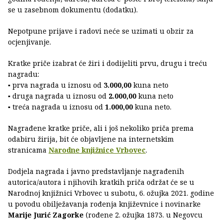
se u zasebnom dokumentu (dodatku).
Nepotpune prijave i radovi neće se uzimati u obzir za
ocjenjivanje.
Kratke priče izabrat će žiri i dodijeliti prvu, drugu i treću
nagradu:
▪ prva nagrada u iznosu od
3.000,00
kuna neto
▪ druga nagrada u iznosu od
2.000,00
kuna neto
▪ treća nagrada u iznosu od
1.000,00
kuna neto.
Nagrađene kratke priče, ali i još nekoliko priča prema
odabiru žirija, bit će objavljene na internetskim
stranicama
Narodne knjižnice Vrbovec
.
Dodjela nagrada i javno predstavljanje nagrađenih
autorica/autora i njihovih kratkih priča održat će se u
Narodnoj knjižnici Vrbovec u subotu, 6. ožujka 2021. godine
u povodu obilježavanja rođenja književnice i novinarke
Marije Jurić Zagorke
(rođene 2. ožujka 1873. u Negovcu