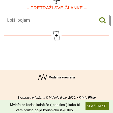
– PRETRAŽI SVE ČLANKE –
Moderna vremena
Sva prava pridržana © MV Info d.o.o. 2026. • Kriv je
Fiktiv
Mvinfo.hr koristi kolačiće („cookies“) kako bi
SLAŽEM SE
O nama
•
Pomoć
•
Uvjeti korištenja
•
RSS kanali
vam pružio bolje korisničko iskustvo.