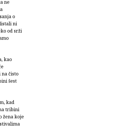
ca ne
ba
isanja o
istali ni
eko od srži
samo
a, kao
će
 na čisto
ini šest
im, kad
a tribini
o žena koje
estivalima