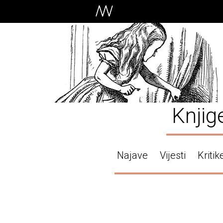
Knjig
Najave
Vijesti
Kritik