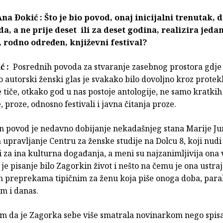
na Ðokić : Što je bio povod, onaj inicijalni trenutak, d
a, a ne prije deset ili za deset godina, realizira jeda
, rodno određen, književni festival?
ć :
Posrednih povoda za stvaranje zasebnog prostora gdje 
uo autorski ženski glas je svakako bilo dovoljno kroz protek
 tiče, otkako god u nas postoje antologije, ne samo kratkih
 proze, odnosno festivali i javna čitanja proze.
 povod je nedavno dobijanje nekadašnjeg stana Marije Ju
upravljanje Centru za ženske studije na Dolcu 8, koji nud
 za ina kulturna događanja, a meni su najzanimljivija ona
r je pisanje bilo Zagorkin život i nešto na čemu je ona ustra
m preprekama tipičnim za ženu koja piše onoga doba, paral
m i danas.
 da je Zagorka sebe više smatrala novinarkom nego spisa