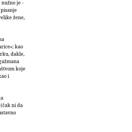
 nužno je -
 pisanje
velike žene,
na
arice»; kao
rku, dakle,
angažmana
aštvom koje
kao i
za
 (čak ni da
sustavno