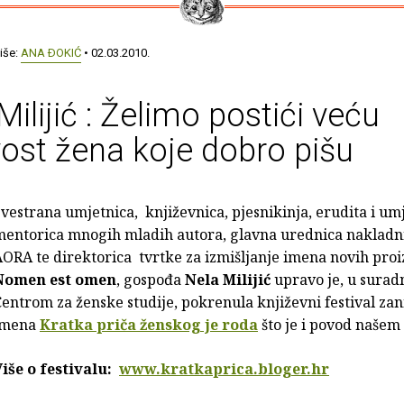
iše:
ANA ÐOKIĆ
• 02.03.2010.
Milijić : Želimo postići veću
ivost žena koje dobro pišu
vestrana umjetnica, književnica, pjesnikinja, erudita i um
mentorica mnogih mladih autora, glavna urednica nakladn
ORA te direktorica tvrtke za izmišljanje imena novih pro
Nomen est omen
, gospođa
Nela Milijić
upravo je, u suradn
entrom za ženske studije, pokrenula književni festival za
imena
Kratka priča ženskog je roda
što je i povod našem
Više o festivalu:
www.kratkaprica.bloger.hr