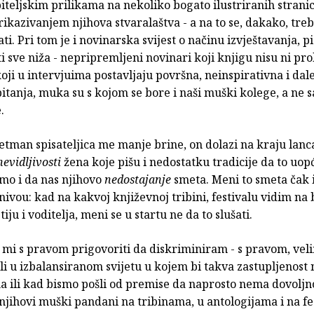
iteljskim prilikama na nekoliko bogato ilustriranih strani
kazivanjem njihova stvaralaštva - a na to se, dakako, tre
ti. Pri tom je i novinarska svijest o načinu izvještavanja, p
i sve niža - nepripremljeni novinari koji knjigu nisu ni prol
 koji u intervjuima postavljaju površna, neinspirativna i dal
itanja, muka su s kojom se bore i naši muški kolege, a ne 
.
etman spisateljica me manje brine, on dolazi na kraju lanc
nevidljivosti
žena koje pišu i nedostatku tradicije da to uop
mo i da nas njihovo
nedostajanje
smeta. Meni to smeta čak i
ivou: kad na kakvoj književnoj tribini, festivalu vidim na b
iju i voditelja, meni se u startu ne da to slušati.
 mi s pravom prigovoriti da diskriminiram - s pravom, vel
li u izbalansiranom svijetu u kojem bi takva zastupljenost n
na ili kad bismo pošli od premise da naprosto nema dovoljn
 njihovi muški pandani na tribinama, u antologijama i na f