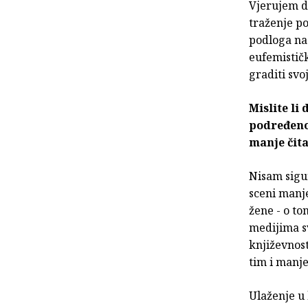
Vjerujem da
traženje po
podloga na 
eufemističk
graditi svoj
Mislite li
podređeno
manje čita
Nisam sigu
sceni manje
žene - o to
medijima sv
književnost
tim i manj
Ulaženje u 