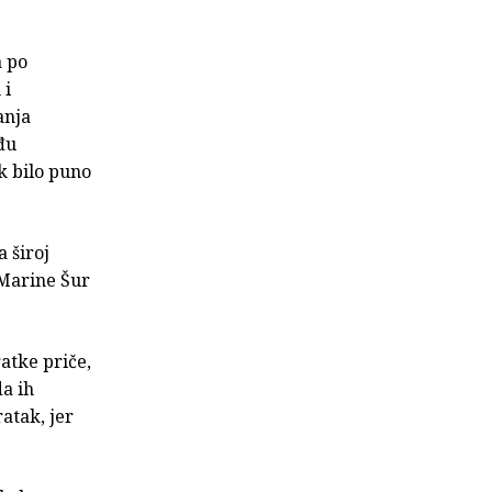
a po
 i
anja
đu
k bilo puno
 široj
 Marine Šur
atke priče,
da ih
atak, jer