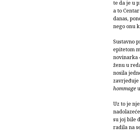
te da je u 
a to Centar
danas, pono
nego onu ko
Sustavno p
epitetom mo
novinarka «
ženu u reda
nosila jed
zavrjeđuje
hommage
u
Uz to je nj
nadolazeće 
su joj bile
radila na s