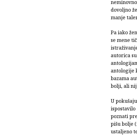
neminovno 
dovoljno že
manje tale
Pa iako žen
se mene tič
istraživanj
autorica su
antologijam
antologije 
bazama auto
bolji, ali n
U pokušaju
ispostavilo
poznati pre
pišu bolje 
ustaljeno 