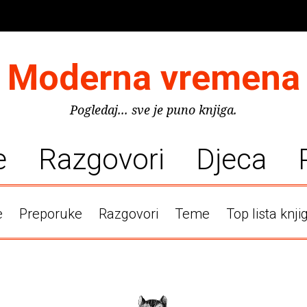
Moderna vremena
Pogledaj... sve je puno knjiga.
e
Razgovori
Djeca
e
Preporuke
Razgovori
Teme
Top lista knji