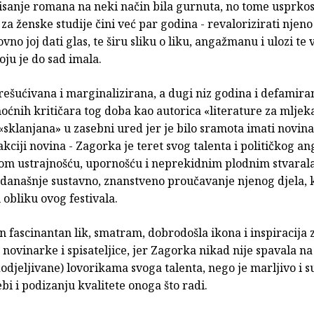
pisanje romana na neki način bila gurnuta, no tome usprkos
 za ženske studije čini već par godina - revalorizirati njeno
vno joj dati glas, te širu sliku o liku, angažmanu i ulozi te 
ju je do sad imala.
rešućivana i marginalizirana, a dugi niz godina i defamira
ćnih kritičara tog doba kao autorica «literature za mljek
sklanjana» u zasebni ured jer je bilo sramota imati novina
kciji novina - Zagorka je teret svog talenta i političkog 
nom ustrajnošću, upornošću i neprekidnim plodnim stvaral
 današnje sustavno, znanstveno proučavanje njenog djela, 
 obliku ovog festivala.
en fascinantan lik, smatram, dobrodošla ikona i inspiracija 
novinarke i spisateljice, jer Zagorka nikad nije spavala na
 dodjeljivane) lovorikama svoga talenta, nego je marljivo i 
ebi i podizanju kvalitete onoga što radi.