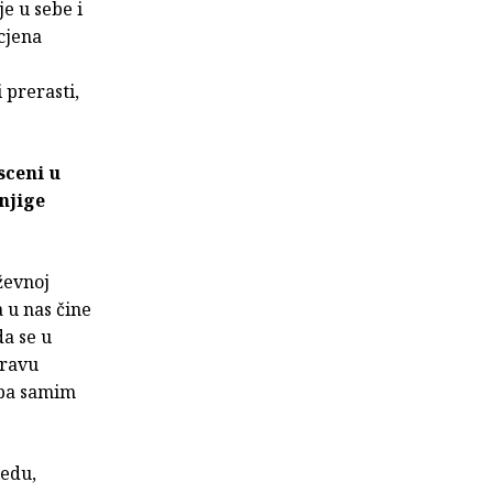
e u sebe i
ocjena
 prerasti,
sceni u
njige
ževnoj
 u nas čine
da se u
pravu
 pa samim
ledu,