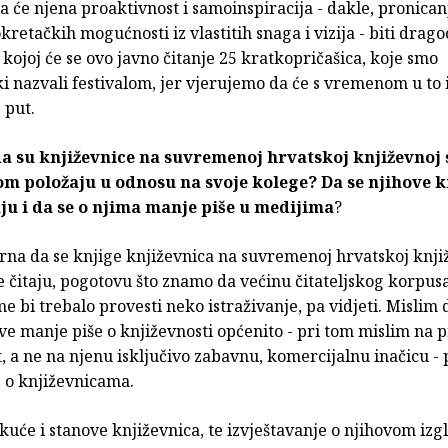
 će njena proaktivnost i samoinspiracija - dakle, pronicanj
kretačkih mogućnosti iz vlastitih snaga i vizija - biti drag
kojoj će se ovo javno čitanje 25 kratkopričašica, koje smo
i nazvali festivalom, jer vjerujemo da će s vremenom u to i
 put.
 da su književnice na suvremenoj hrvatskoj književnoj 
m položaju u odnosu na svoje kolege? Da se njihove k
ju i da se o njima manje piše u medijima
?
rna da se knjige književnica na suvremenoj hrvatskoj knji
 čitaju, pogotovu što znamo da većinu čitateljskog korpusa
me bi trebalo provesti neko istraživanje, pa vidjeti. Mislim 
e manje piše o književnosti općenito - pri tom mislim na 
, a ne na njenu isključivo zabavnu, komercijalnu inačicu -
e o književnicama.
kuće i stanove književnica, te izvještavanje o njihovom izg