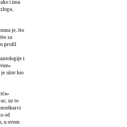
 ako i ima
zloga,
misa je, što
šte za
m profil
antologije i
kovim»
je ulov bio
riča»
ac, uz to
a muškarci
ko od
m, u ovom