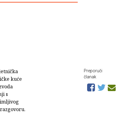
jetnička
Preporuči
članak
ičke kuće
izvoda
ji s
nimljivog
 razgovoru.