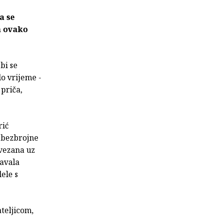
a se
n ovako
bi se
lo vrijeme -
 priča,
rić
i bezbrojne
 vezana uz
javala
ele s
teljicom,