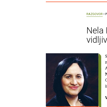
RAZGOVOR
• P
Nela 
vidlj
S
A
C