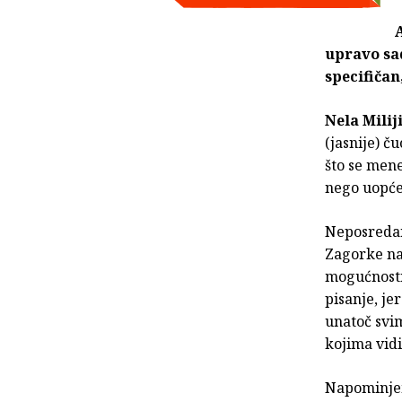
A
upravo sad
specifičan
Nela Miliji
(jasnije) č
što se mene
nego uopće,
Neposredan
Zagorke na 
mogućnosti
pisanje, je
unatoč svi
kojima vidi
Napominjem