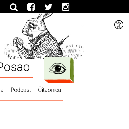
Posao
ga
Podcast
Čitaonica