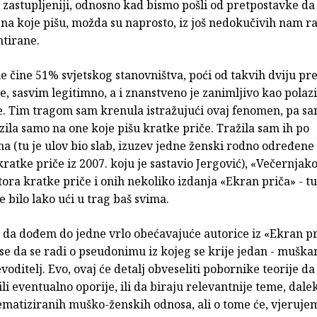
zastupljeniji, odnosno kad bismo pošli od pretpostavke da
na koje pišu, možda su naprosto, iz još nedokučivih nam ra
ntirane.
e čine 51% svjetskog stanovništva, poći od takvih dviju pre
e, sasvim legitimno, a i znanstveno je zanimljivo kao polazi
e. Tim tragom sam krenula istražujući ovaj fenomen, pa sa
zila samo na one koje pišu kratke priče. Tražila sam ih po
a (tu je ulov bio slab, izuzev jedne ženski rodno određene 
kratke priče iz 2007. koju je sastavio Jergović), «Večernja
ra kratke priče i onih nekoliko izdanja «Ekran priča» - tu 
ije bilo lako ući u trag baš svima.
 da dođem do jedne vrlo obećavajuće autorice iz «Ekran p
 se da se radi o pseudonimu iz kojeg se krije jedan - muškar
voditelj. Evo, ovaj će detalj obveseliti pobornike teorije d
(ili eventualno oporije, ili da biraju relevantnije teme, dale
tematiziranih muško-ženskih odnosa, ali o tome će, vjeruje