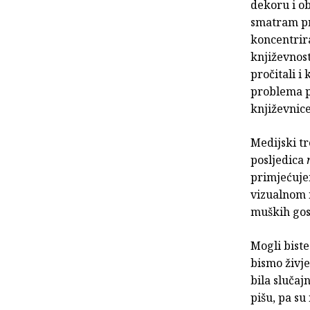
dekoru i ob
smatram pri
koncentrira
književnost
pročitali i
problema p
književnice
Medijski tr
posljedica
primjećuje
vizualnom n
muških gost
Mogli biste
bismo živje
bila slučaj
pišu, pa su