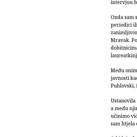
intervjuu bi
Onda sam se
periodici i
zanimljivo
Mravak. Poč
dobitnicima
laureatkinj
Među onima
javnosti ka
Puhlovski, 
Ustanovila 
a među njim
učinimo vid
sam htjela 