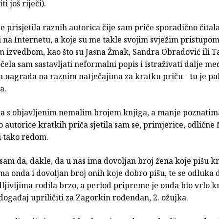
ti još riječi).
 prisjetila raznih autorica čije sam priče sporadično čital
li na Internetu, a koje su me takle svojim svježim pristupom
m izvedbom, kao što su Jasna Žmak, Sandra Obradović ili T
ela sam sastavljati neformalni popis i istraživati dalje me
 nagrada na raznim natječajima za kratku priču - tu je pa
a.
 s objavljenim nemalim brojem knjiga, a manje poznatima
o autorice kratkih priča sjetila sam se, primjerice, odlične
i tako redom.
sam da, dakle, da u nas ima dovoljan broj žena koje pišu kr
a onda i dovoljan broj onih koje dobro pišu, te se odluka 
ljivijima rodila brzo, a period pripreme je onda bio vrlo kr
događaj upriličiti za Zagorkin rođendan, 2. ožujka.