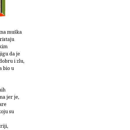
ntna muška
ristaju
skim
jigu da je
dobru i zlu,
a bio u
nih
 jer je,
are
koju su
iji,