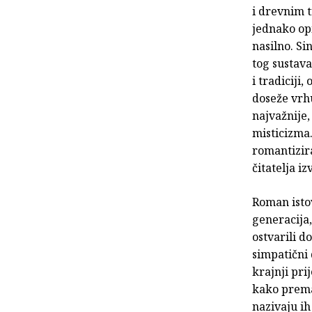
i drevnim t
jednako opi
nasilno. Si
tog sustav
i tradiciji
doseže vrhu
najvažnije
misticizma.
romantizira
čitatelja i
Roman istov
generacija,
ostvarili d
simpatični
krajnji pri
kako prema
nazivaju ih