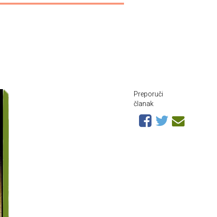
Preporuči
članak