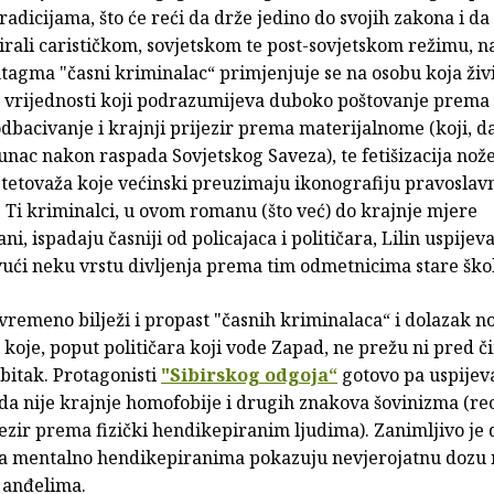
radicijama, što će reći da drže jedino do svojih zakona i da 
rali carističkom, sovjetskom te post-sovjetskom režimu, n
ntagma "časni kriminalac“ primjenjuje se na osobu koja živ
a vrijednosti koji podrazumijeva duboko poštovanje prema 
, odbacivanje i krajnji prijezir prema materijalnome (koji, 
nac nakon raspada Sovjetskog Saveza), te fetišizacija nože
, tetovaža koje većinski preuzimaju ikonografiju pravoslav
 Ti kriminalci, u ovom romanu (što već) do krajnje mjere
ni, ispadaju časniji od policajaca i političara, Lilin uspijeva
zvući neku vrstu divljenja prema tim odmetnicima stare ško
remeno bilježi i propast "časnih kriminalaca“ i dolazak no
 koje, poput političara koji vode Zapad, ne prežu ni pred č
obitak. Protagonisti
"Sibirskog odgoja“
gotovo pa uspijeva
 da nije krajnje homofobije i drugih znakova šovinizma (r
jezir prema fizički hendikepiranim ljudima). Zanimljivo je
 mentalno hendikepiranima pokazuju nevjerojatnu dozu n
 anđelima.