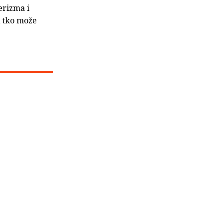
erizma i
A tko može