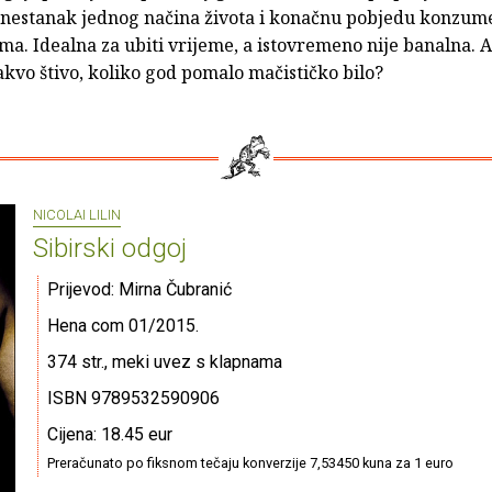
i nestanak jednog načina života i konačnu pobjedu konzum
ma. Idealna za ubiti vrijeme, a istovremeno nije banalna. 
takvo štivo, koliko god pomalo mačističko bilo?
NICOLAI LILIN
Sibirski odgoj
Prijevod: Mirna Čubranić
Hena com 01/2015.
374 str., meki uvez s klapnama
ISBN 9789532590906
Cijena: 18.45 eur
Preračunato po fiksnom tečaju konverzije 7,53450 kuna za 1 euro