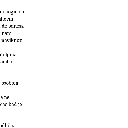
ih nogu, no
ihovih
a, do odnosa
se nam
i naviknuti
teljima,
u ili o
 s osobom
da ne
ičao kad je
 odlična.