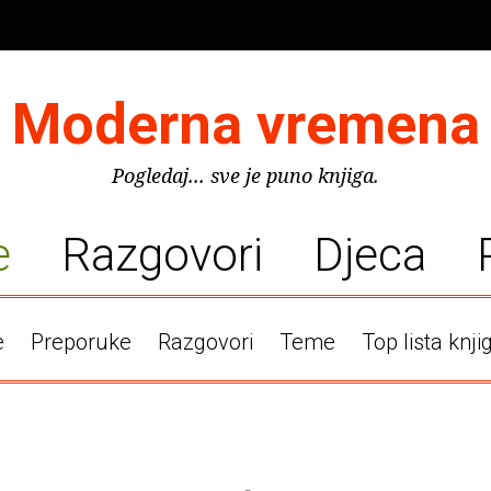
Moderna vremena
Pogledaj... sve je puno knjiga.
e
Razgovori
Djeca
e
Preporuke
Razgovori
Teme
Top lista knji