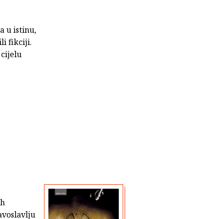
 u istinu,
i fikciji.
 cijelu
ih
avoslavlju