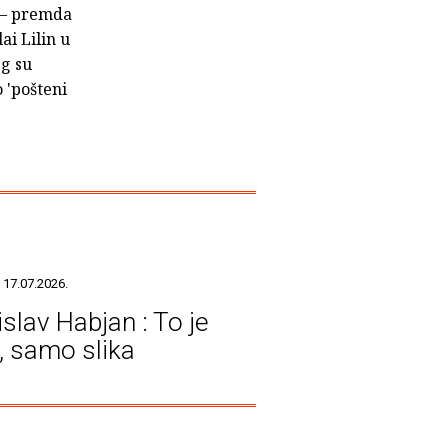
i – premda
ai Lilin u
eg su
o 'pošteni
 17.07.2026.
islav Habjan : To je
a, samo slika