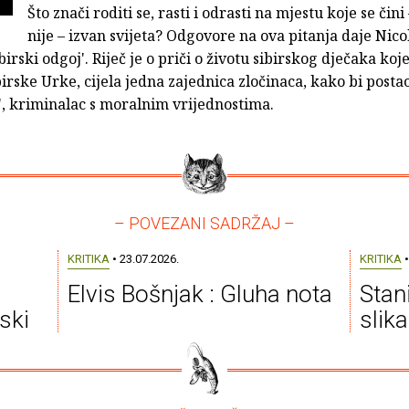
Što znači roditi se, rasti i odrasti na mjestu koje se čin
nije – izvan svijeta? Odgovore na ova pitanja daje Nicol
irski odgoj'. Riječ je o priči o životu sibirskog dječaka koj
birske Urke, cijela jedna zajednica zločinaca, kako bi posta
', kriminalac s moralnim vrijednostima.
– POVEZANI SADRŽAJ –
KRITIKA
• 23.07.2026.
KRITIKA
•
Elvis Bošnjak : Gluha nota
Stan
ski
slik