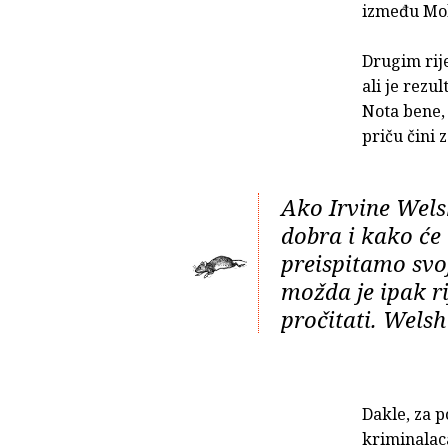
između Mol
Drugim rije
ali je rezul
Nota bene, 
priču čini 
Ako Irvine Wels
dobra i kako će
preispitamo svoj
možda je ipak rij
pročitati. Welsh
Dakle, za p
kriminalac