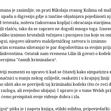
omana je zanimljiv, on prati Nikolaja zvanog Kolima od mal
upada u digresiju gdje u tančine objašnjava pojedinosti nj
od tetovaža, noževa (takozvana koplja) i obraćanja starijim
 ili vlašću, tako da se zapravo ne dogodi mnogo toga. Izne
oliko iznimno brutalnih tučnjava i pucnjava (na koje su on
gu), njegovo iskustvo maloljetničkog zatvora (s iznimno
ćim scenama silovanja) te par dogodovština sa svojim prija
inkventima. Ostatak nam vremena Lilin ili govori o kodeks
 herojima "časnih kriminalaca“.
viji momenti su upravo ti kad se čitatelj kako simpatizira
načnici u stanju nekog ozlijedit, osakatiti i u krajnjoj liniji
 ubiti ako se povrijedi taj kriminalni kodeks (što će reći 
 razloga, ali svejedno ubijaju). I upravo je o tome Welsh pr
ćemo preispitati svoje viđenje dobra i zla.
dgoj“ pitka je i napeta knjiga, stilski solidna, pripovjedački