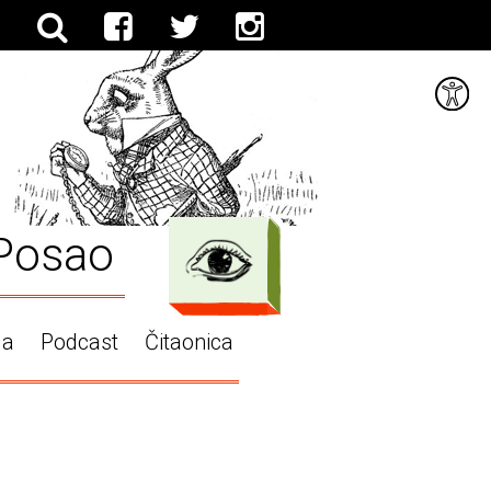
Posao
ga
Podcast
Čitaonica