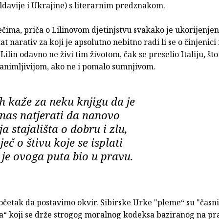
davije i Ukrajine) s literarnim predznakom.
čima, priča o Lilinovom djetinjstvu svakako je ukorijenjena
tat narativ za koji je apsolutno nebitno radi li se o činjenici il
Lilin odavno ne živi tim životom, čak se preselio Italiju, što
zanimljivijom, ako ne i pomalo sumnjivom.
h kaže za neku knjigu da je
 nas natjerati da nanovo
a stajališta o dobru i zlu,
eč o štivu koje se isplati
 je ovoga puta bio u pravu.
očetak da postavimo okvir. Sibirske Urke "pleme“ su "časn
a“ koji se drže strogog moralnog kodeksa baziranog na pr