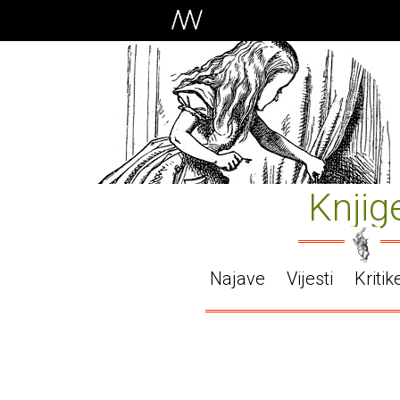
Knjig
Najave
Vijesti
Kritik