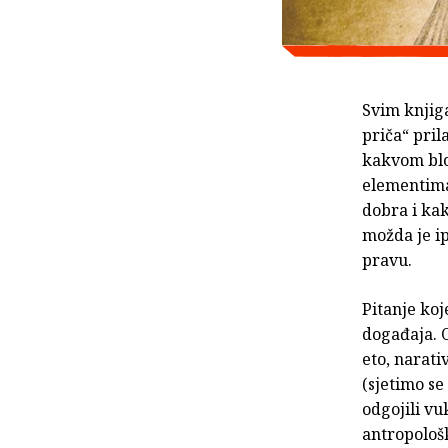
Svim knjig
priča“ pril
kakvom blo
elementima 
dobra i kak
možda je ip
pravu.
Pitanje koj
događaja. 
eto, narati
(sjetimo se
odgojili vu
antropološk