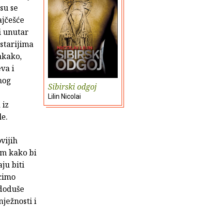
su se
ajčešće
i unutar
starijima
dakako,
va i
nog
Sibirski odgoj
Lilin Nicolai
 iz
le.
vijih
im kako bi
ju biti
ecimo
 doduše
ježnosti i