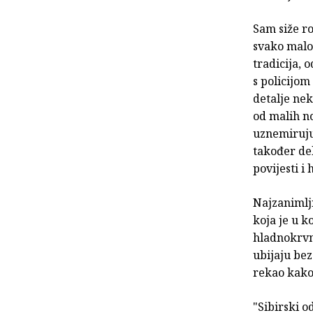
Sam siže r
svako malo 
tradicija, 
s policijom
detalje nek
od malih no
uznemiruju
također del
povijesti i
Najzanimlji
koja je u ko
hladnokrvno
ubijaju bez
rekao kako 
"Sibirski o