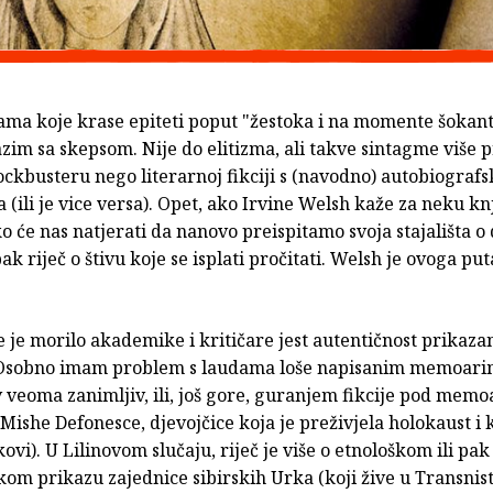
ama koje krase epiteti poput "žestoka i na momente šoka
azim sa skepsom. Nije do elitizma, ali takve sintagme više p
ckbusteru nego literarnoj fikciji s (navodno) autobiograf
(ili je vice versa). Opet, ako Irvine Welsh kaže za neku kn
o će nas natjerati da nanovo preispitamo svoja stajališta o 
ak riječ o štivu koje se isplati pročitati. Welsh je ovoga put
e je morilo akademike i kritičare jest autentičnost prikaza
Osobno imam problem s laudama loše napisanim memoarima
v veoma zanimljiv, ili, još gore, guranjem fikcije pod memo
 Mishe Defonesce, djevojčice koja je preživjela holokaust i 
kovi). U Lilinovom slučaju, riječ je više o etnološkom ili pak
om prikazu zajednice sibirskih Urka (koji žive u Transnistr