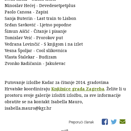
Ninoslav Hećej - Devedesetpetplus
Paolo Canosa - Zapisi
Sanja Buterin - Last train to Lisbon
Srđan Savković - Ljetno popodne
Šimun Aščić - Čitanje i pisanje
Tomislav Veić - Prorokov put
Vedrana Lovinčić - S knjigom i na izlet
Vesna Špoljar - Cool slikovnica
Vlasta Štalekar - Budizam
Zvonko Radičanin - Jakuševac
Putovanje izložbe Kadar za čitanje 2014. gradovima
Hrvatske koordiniraju
Knjižnice grada Zagreba
. Želite li u
prostoru svoje galerije izložiti izložbu, za sve informacije
obratite se na kontakt: Isabella Mauro,
isabella.mauro@kgz.hr
Preporuči članak