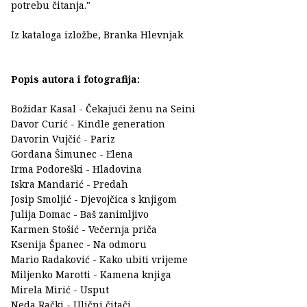
potrebu čitanja."
Iz kataloga izložbe, Branka Hlevnjak
Popis autora i fotografija:
Božidar Kasal - Čekajući ženu na Seini
Davor Curić - Kindle generation
Davorin Vujčić - Pariz
Gordana Šimunec - Elena
Irma Podoreški - Hladovina
Iskra Mandarić - Predah
Josip Smoljić - Djevojčica s knjigom
Julija Domac - Baš zanimljivo
Karmen Stošić - Večernja priča
Ksenija Španec - Na odmoru
Mario Radaković - Kako ubiti vrijeme
Miljenko Marotti - Kamena knjiga
Mirela Mirić - Usput
Neda Rački - Ulični čitači