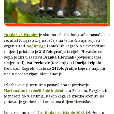
"Kadar za čitanje"
je skupna izložba fotografija nastala kao
rezultat fotografskog natječaja na temu čitanja, koji su
organizirali
Noć knjige
i Fotoklub Zagreb. Na ovogodišnji
natječaj pristiglo je
218 fotografija
iz cijele Hrvatske od
kojih je žiri u sastavu
Branka Hlevnjak
(povjesničarka
umjetnosti),
Iva Perković
(Noć knjige) i
Darija Tripalo
(Fotoklub Zagreb) odabrao
24 fotografije
koje na najbolji
način predstavljaju ideju čitanja.
Izložba koje ja trenutno postavljena u predvorju
Nacionalne i sveučilišnje knjižnice
u Zagrebu. Razgledati
je možete do 9. svibnja, nakon čega će izložba krenuti na
putovanje gradovima i mjestima diljem Hrvatske.
Istovremeno je izložba
Kadar za čitanje 2013
. izložena u