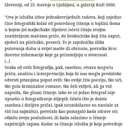
Sloveniji, od 23. travnja u Ljubljani, u galeriji Kult 3000.
"Ova je izložba izbor jednakovrijednih radova, koji zajedno
čine fotografski kolaž od posrednog čitanja u toplini doma
u kojem još majke/bake /djedovi /očevi čitaju svojim
znatiželjnim malcima priče, do beskućnika koji čita usput,
sjedeći na pločniku, proseći. To je zajednička slika
putovanja duha u svijet mašte ili obrnuto, povratka kroz
dnevne informacije koje ga prizemljuju u stvarnost.
(...)
Svaka od ovih fotografija, pak, zasebno, otvara moguću
priču, analizu i interpretaciju koja bi nas mogla predaleko
odvesti pitanjima poput ovih: tko ovdje čita poeziju, tko uči,
tko guta kriminalne romane, tko želi vidjeti, ali ga vid
napušta, tko glumi čitanje. Iako se ni jedan fotograf nije
upustio u fotografiranje slijepih čitača (što je doista
zasebna i dirljiva priča), ipak nezaobilazne su naočale za
vid (na sajmištu), povečalo kao pomagalo kada zdrave oči
otkažu svoju poslušnost, ili kada zalazimo u čitanje
najsitnijih zapisa. Kadar za čitanje izložba je koja potvrđuje