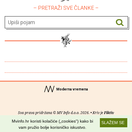
– PRETRAŽI SVE ČLANKE –
Moderna vremena
Sva prava pridržana © MV Info d.o.o. 2026. • Kriv je
Fiktiv
Mvinfo.hr koristi kolačiće („cookies“) kako bi
SLAŽEM SE
O nama
•
Pomoć
•
Uvjeti korištenja
•
RSS kanali
vam pružio bolje korisničko iskustvo.