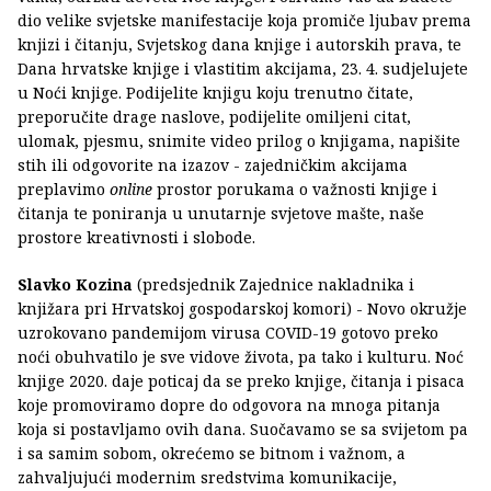
dio velike svjetske manifestacije koja promiče ljubav prema
knjizi i čitanju, Svjetskog dana knjige i autorskih prava, te
Dana hrvatske knjige i vlastitim akcijama, 23. 4. sudjelujete
u Noći knjige. Podijelite knjigu koju trenutno čitate,
preporučite drage naslove, podijelite omiljeni citat,
ulomak, pjesmu, snimite video prilog o knjigama, napišite
stih ili odgovorite na izazov - zajedničkim akcijama
preplavimo
online
prostor porukama o važnosti knjige i
čitanja te poniranja u unutarnje svjetove mašte, naše
prostore kreativnosti i slobode.
Slavko Kozina
(predsjednik Zajednice nakladnika i
knjižara pri Hrvatskoj gospodarskoj komori) - Novo okružje
uzrokovano pandemijom virusa COVID-19 gotovo preko
noći obuhvatilo je sve vidove života, pa tako i kulturu. Noć
knjige 2020. daje poticaj da se preko knjige, čitanja i pisaca
koje promoviramo dopre do odgovora na mnoga pitanja
koja si postavljamo ovih dana. Suočavamo se sa svijetom pa
i sa samim sobom, okrećemo se bitnom i važnom, a
zahvaljujući modernim sredstvima komunikacije,