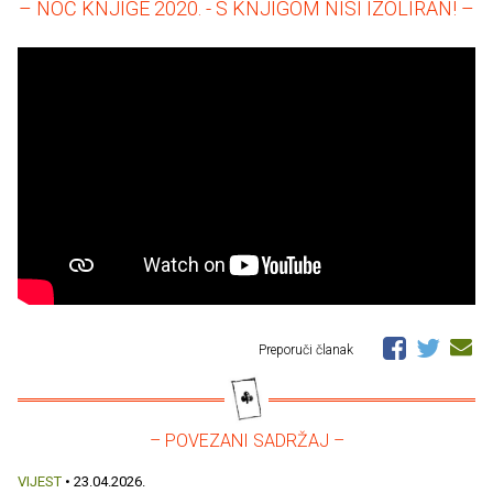
– NOĆ KNJIGE 2020. - S KNJIGOM NISI IZOLIRAN! –
Preporuči članak
– POVEZANI SADRŽAJ –
VIJEST
• 23.04.2026.