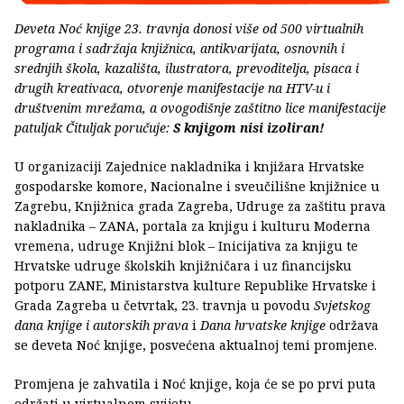
Deveta Noć knjige 23. travnja donosi više od 500 virtualnih
programa i sadržaja knjižnica, antikvarijata, osnovnih i
srednjih škola, kazališta, ilustratora, prevoditelja, pisaca i
drugih kreativaca, otvorenje manifestacije na HTV-u i
društvenim mrežama, a ovogodišnje zaštitno lice manifestacije
patuljak Čituljak poručuje:
S knjigom nisi izoliran!
U organizaciji Zajednice nakladnika i knjižara Hrvatske
gospodarske komore, Nacionalne i sveučilišne knjižnice u
Zagrebu, Knjižnica grada Zagreba, Udruge za zaštitu prava
nakladnika – ZANA, portala za knjigu i kulturu Moderna
vremena, udruge Knjižni blok – Inicijativa za knjigu te
Hrvatske udruge školskih knjižničara i uz financijsku
potporu ZANE, Ministarstva kulture Republike Hrvatske i
Grada Zagreba u četvrtak, 23. travnja u povodu
Svjetskog
dana knjige i autorskih prava
i
Dana hrvatske knjige
održava
se deveta Noć knjige, posvećena aktualnoj temi promjene.
Promjena je zahvatila i Noć knjige, koja će se po prvi puta
održati u virtualnom svijetu.