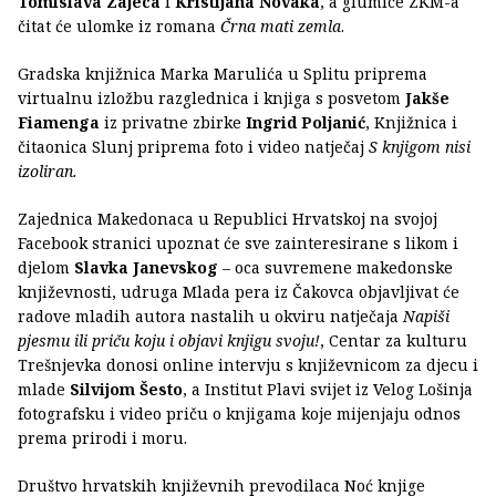
Tomislava Zajeca
i
Kristijana Novaka
, a glumice ZKM-a
čitat će ulomke iz romana
Črna mati zemla
.
Gradska knjižnica Marka Marulića u Splitu priprema
virtualnu izložbu razglednica i knjiga s posvetom
Jakše
Fiamenga
iz privatne zbirke
Ingrid Poljanić
, Knjižnica i
čitaonica Slunj priprema foto i video natječaj
S knjigom nisi
izoliran.
Zajednica Makedonaca u Republici Hrvatskoj na svojoj
Facebook stranici upoznat će sve zainteresirane s likom i
djelom
Slavka Janevskog
– oca suvremene makedonske
književnosti, udruga Mlada pera iz Čakovca objavljivat će
radove mladih autora nastalih u okviru natječaja
Napiši
pjesmu ili priču koju i objavi knjigu svoju!
, Centar za kulturu
Trešnjevka donosi online intervju s književnicom za djecu i
mlade
Silvijom Šesto
, a Institut Plavi svijet iz Velog Lošinja
fotografsku i video priču o knjigama koje mijenjaju odnos
prema prirodi i moru.
Društvo hrvatskih književnih prevodilaca Noć knjige