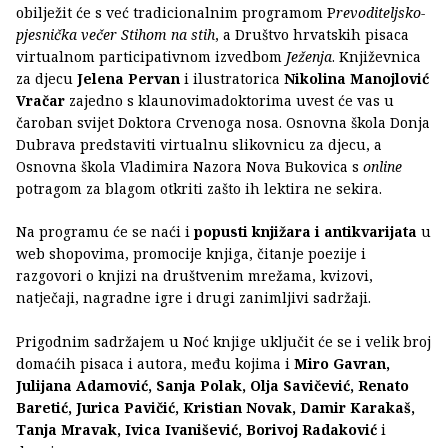
obilježit će s već tradicionalnim programom P
revoditeljsko-
pjesnička večer Stihom na stih
, a Društvo hrvatskih pisaca
virtualnom participativnom izvedbom
Ježenja
. Književnica
za djecu
Jelena Pervan
i ilustratorica
Nikolina Manojlović
Vračar
zajedno s klaunovimadoktorima uvest će vas u
čaroban svijet Doktora Crvenoga nosa. Osnovna škola Donja
Dubrava predstaviti virtualnu slikovnicu za djecu, a
Osnovna škola Vladimira Nazora Nova Bukovica s
online
potragom za blagom otkriti zašto ih lektira ne sekira.
Na programu će se naći i
popusti knjižara i antikvarijata
u
web shopovima, promocije knjiga, čitanje poezije i
razgovori o knjizi na društvenim mrežama, kvizovi,
natječaji, nagradne igre i drugi zanimljivi sadržaji.
Prigodnim sadržajem u Noć knjige uključit će se i velik broj
domaćih pisaca i autora, među kojima i
Miro Gavran,
Julijana Adamović, Sanja Polak, Olja Savičević, Renato
Baretić, Jurica Pavičić, Kristian Novak, Damir Karakaš,
Tanja Mravak, Ivica Ivanišević, Borivoj Radaković
i