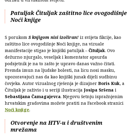
Patuljak Čituljak zaštitno lice ovogodišnje
Noći knjige
S porukom
S knjigom nisi izoliran!
iz svijeta fikcije, kao
zaštitno lice ovogodišnje Noći knjige, na vizuale
manifestacije stigao je knjiški patuljak –
Čituljak
. Ovo
dežurno njurgalo, veseljak i komentator apsurda
podsjetnik je na to zašto je upravo danas važno čitati.
Premda imun na ljudske bolesti, na licu nosi masku,
upozoravajući nas da kao knjiški junak dijeli sudbinu
čovjeka. Autor vizualnog rješenja je dizajner
Boris Kuk
, a
Čituljak je zaživio i u seriji ilustracija
Josipa Sršena
i
Sebastijana Čamagajevca
. Njegovu šetnju ispražnjenim
hrvatskim gradovima možete pratiti na Facebook stranici
Noći knjige
.
Otvorenje na HTV-u i društvenim
mrežama