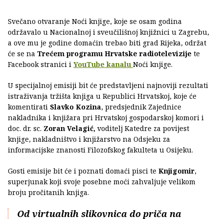
Svečano otvaranje Noći knjige, koje se osam godina
održavalo u Nacionalnoj i sveučilišnoj knjižnici u Zagrebu,
a ove mu je godine domaćin trebao biti grad Rijeka, održat
će se na
Trećem programu Hrvatske radiotelevizije
te
Facebook stranici i
YouTube kanalu
Noći knjige.
U specijalnoj emisiji bit će predstavljeni najnoviji rezultati
istraživanja tržišta knjiga u Republici Hrvatskoj, koje će
komentirati
Slavko Kozina
, predsjednik Zajednice
nakladnika i knjižara pri Hrvatskoj gospodarskoj komori i
doc. dr. sc.
Zoran Velagić,
voditelj Katedre za povijest
knjige, nakladništvo i knjižarstvo na Odsjeku za
informacijske znanosti Filozofskog fakulteta u Osijeku.
Gosti emisije bit će i poznati domaći pisci te
Knjigomir
,
superjunak koji svoje posebne moći zahvaljuje velikom
broju pročitanih knjiga.
Od virtualnih slikovnica do priča na