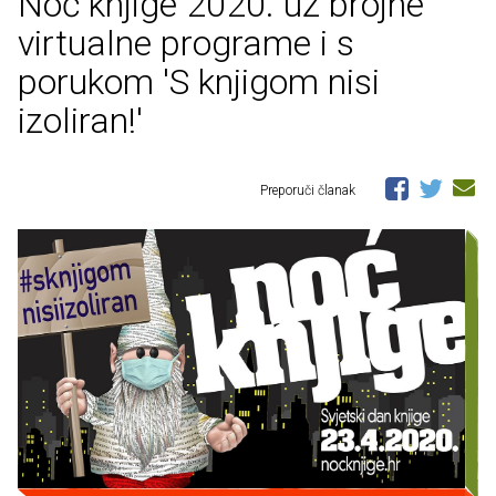
Noć knjige 2020. uz brojne
virtualne programe i s
porukom 'S knjigom nisi
izoliran!'
Preporuči članak