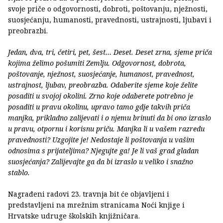
svoje priče o odgovornosti, dobroti, poštovanju, nježnosti,
suosjećanju, humanosti, pravednosti, ustrajnosti, ljubavi i
preobrazbi.
Jedan, dva, tri, četiri, pet, šest… Deset. Deset zrna, sjeme priča
kojima želimo pošumiti Zemlju. Odgovornost, dobrota,
poštovanje, nježnost, suosjećanje, humanost, pravednost,
ustrajnost, ljubav, preobrazba. Odaberite sjeme koje želite
posaditi u svojoj okolini. Zrno koje odaberete potrebno je
posaditi u pravu okolinu, upravo tamo gdje takvih priča
manjka, prikladno zalijevati i o njemu brinuti da bi ono izraslo
u pravu, otpornu i korisnu priču. Manjka li u vašem razredu
pravednosti? Uzgojite je! Nedostaje li poštovanja u vašim
odnosima s prijateljima? Njegujte ga! Je li vaš grad gladan
suosjećanja? Zalijevajte ga da bi izraslo u veliko i snažno
stablo.
Nagrađeni radovi 23. travnja bit će objavljeni i
predstavljeni na mrežnim stranicama Noći knjige i
Hrvatske udruge školskih knjižničara.