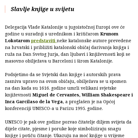
Slavlje knjige u svijetu
Delegacija Vlade Katalonije u jugoistočnoj Europi ove će
godine u suradnji s urednikom i kritičarom
Krunom
Lokotarom
predstaviti
neke katalonske autore prevedene
na hrvatski i približiti katalonski običaj darivanja knjiga i
ruža na Dan Svetog Jurja, dan ljubavi i književnosti koji se
masovno obilježava u Barceloni i širom Katalonije.
Podsjetimo da se Svjetski dan knjige i autorskih prava
zasniva upravo na ovom običaju, obilježava se u spomen
na dan kada su 1616. godine umrli velikani svjetske
književnosti
Miguel de Cervantes, William Shakespeare i
Inca Garcilaso de la Vega
, a proglašen je na Općoj
konferenciji UNESCO-a u Parizu 1995. godine.
UNESCO je pak ove godine pozvao čitatelje diljem svijeta da
dijele citate, pjesme i poruke koje simboliziraju snagu
knjige i potiču čitanje. Ukazuju na moć knjige u vrijeme