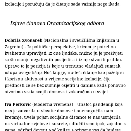
izolacije i poručuju da je čitanje sada važnije nego ikada.
Izjave članova Organizacijskog odbora
Dobrila Zvonarek
(Nacionalna i sveučilišna knjižnica u
Zagrebu) - Iz političke perspektive, krizom je potrebno
kvalitetno upravljati. Iz one ljudske, nužno ju je preživjeti
sa što manje negativnih posljedica i iz nje stvoriti priliku.
Upravo to je pozicija iz koje u trenutno vladajući sumrak
istupa ovogodišnja Noć knjige, nudeći čitanje kao poželjnu
i korisnu aktivnost u vrijeme socijalne izolacije, čije
prednosti će se bez sumnje osjetiti u danima kada ponovno
otvorimo vrata svojih domova i zakoračimo u svijet.
Iva Perković
(Moderna vremena) - Unatoč pandemiji koja
nas je zatvorila u vlastite domove i onemogućila nam
kretanje, uvela pojam socijalne distance te nas usmjerila
na virtualne svjetove i susrete, odlučili smo ipak, zajedno s
vama, održati devetu Noć knjige. Pozivamo vas da budete