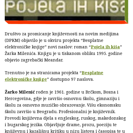
Društvo za promicanje književnosti na novim medijima
(DPKM) objavilo je u okviru projekta “Besplatne
elektroničke knjige” novi naslov: roman “
Pojela ih kiša
”
Žarka Milenića. Knjigu je u tiskanom obliku 1995. godine
objavio zagrebački Meandar.
Trenutno je na stranicama projekta “
Besplatne
elektroničke knjige
” dostupno 97 naslova.
Žarko Milenić
rođen je 1961. godine u Brčkom, Bosna i
Hercegovina, gdje je završio osnovnu školu, gimnaziju i
školu za osnovno muzičko obrazovanje. Višu ekonomsku
školu završio u Beogradu. Profesionalni je književnik.
Prevodi književna djela s engleskog, ruskog, makedonskog
i bugarskog jezika. Objavljuje drame, prozu, poeziju te
književnu i kazališnu kritiku u nizu listova i časopisa te u