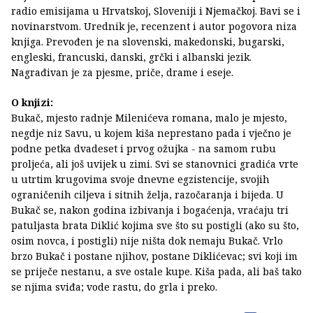
radio emisijama u Hrvatskoj, Sloveniji i Njemačkoj. Bavi se i
novinarstvom. Urednik je, recenzent i autor pogovora niza
knjiga. Prevođen je na slovenski, makedonski, bugarski,
engleski, francuski, danski, grčki i albanski jezik.
Nagrađivan je za pjesme, priče, drame i eseje.
O knjizi:
Bukač, mjesto radnje Milenićeva romana, malo je mjesto,
negdje niz Savu, u kojem kiša neprestano pada i vječno je
podne petka dvadeset i prvog ožujka - na samom rubu
proljeća, ali još uvijek u zimi. Svi se stanovnici gradića vrte
u utrtim krugovima svoje dnevne egzistencije, svojih
ograničenih ciljeva i sitnih želja, razočaranja i bijeda. U
Bukač se, nakon godina izbivanja i bogaćenja, vraćaju tri
patuljasta brata Diklić kojima sve što su postigli (ako su što,
osim novca, i postigli) nije ništa dok nemaju Bukač. Vrlo
brzo Bukač i postane njihov, postane Diklićevac; svi koji im
se priječe nestanu, a sve ostale kupe. Kiša pada, ali baš tako
se njima sviđa; vode rastu, do grla i preko.