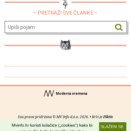
– PRETRAŽI SVE ČLANKE –
Moderna vremena
Sva prava pridržana © MV Info d.o.o. 2026. • Kriv je
Fiktiv
Mvinfo.hr koristi kolačiće („cookies“) kako bi
SLAŽEM SE
O nama
•
Pomoć
•
Uvjeti korištenja
•
RSS kanali