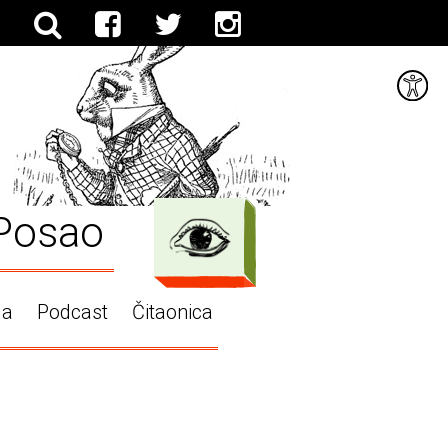
Posao
ga
Podcast
Čitaonica