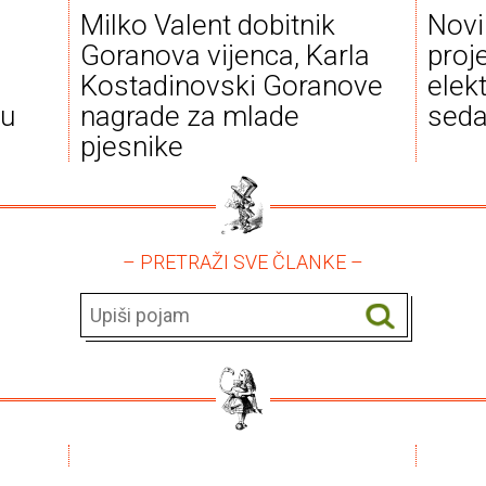
Milko Valent dobitnik
Novi
Goranova vijenca, Karla
proj
Kostadinovski Goranove
elek
ku
nagrade za mlade
seda
pjesnike
– PRETRAŽI SVE ČLANKE –