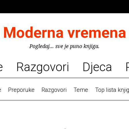
Moderna vremena
Pogledaj... sve je puno knjiga.
e
Razgovori
Djeca
e
Preporuke
Razgovori
Teme
Top lista knji