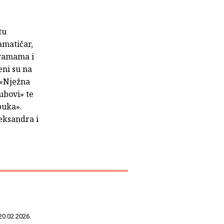
tu
amatičar,
noramama i
eni su na
 «Nježna
ubovi» te
buka».
eksandra i
20.02.2026.