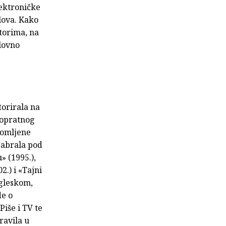
ektroničke
lova. Kako
torima, na
lovno
torirala na
kopratnog
slomljene
 sabrala pod
» (1995.),
.) i «Tajni
ngleskom,
de o
Piše i TV te
ravila u