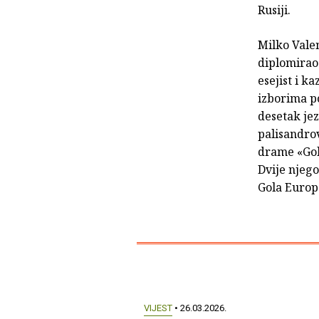
Rusiji.
Milko Valen
diplomirao 
esejist i k
izborima po
desetak je
palisandrov
drame «Gol
Dvije njeg
Gola Europ
VIJEST
• 26.03.2026.