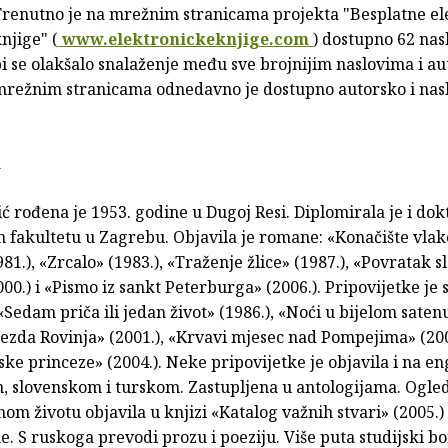
Trenutno je na mrežnim stranicama projekta "Besplatne el
njige" (
www.elektronickeknjige.com
) dostupno 62 nas
i se olakšalo snalaženje među sve brojnijim naslovima i au
mrežnim stranicama odnedavno je dostupno autorsko i nas
a
ć rođena je 1953. godine u Dugoj Resi. Diplomirala je i dok
m fakultetu u Zagrebu. Objavila je romane: «Konačište vla
981.), «Zrcalo» (1983.), «Traženje žlice» (1987.), «Povratak 
2000.) i «Pismo iz sankt Peterburga» (2006.). Pripovijetke je
Sedam priča ili jedan život» (1986.), «Noći u bijelom satenu
jezda Rovinja» (2001.), «Krvavi mjesec nad Pompejima» (2002
ske princeze» (2004.). Neke pripovijetke je objavila i na e
 slovenskom i turskom. Zastupljena u antologijama. Ogle
m životu objavila u knjizi «Katalog važnih stvari» (2005.) 
. S ruskoga prevodi prozu i poeziju. Više puta studijski bo