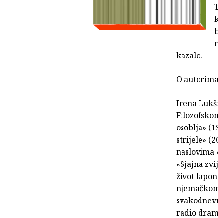
k
b
kazalo.
O autorim
Irena Lukši
Filozofsko
osoblja» (1
strijele» (
naslovima «
«Sjajna zvi
život lapon
njemačkom,
svakodnevno
radio drame