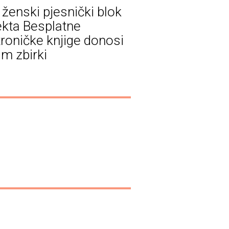
 ženski pjesnički blok
ekta Besplatne
troničke knjige donosi
m zbirki