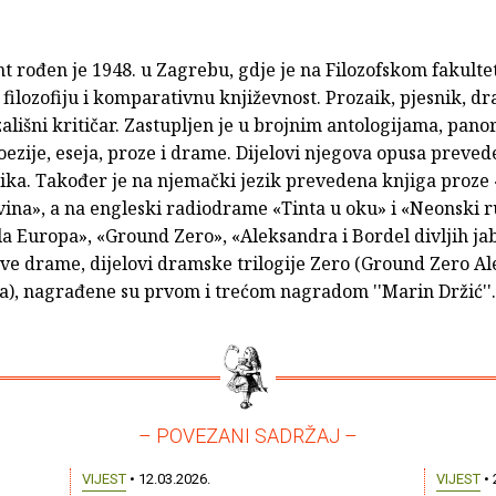
t rođen je 1948. u Zagrebu, gdje je na Filozofskom fakulte
filozofiju i komparativnu književnost. Prozaik, pjesnik, dr
azališni kritičar. Zastupljen je u brojnim antologijama, pa
ezije, eseja, proze i drame. Dijelovi njegova opusa preved
zika. Također je na njemački jezik prevedena knjiga proze
ina», a na engleski radiodrame «Tinta u oku» i «Neonski r
a Europa», «Ground Zero», «Aleksandra i Bordel divljih ja
ove drame, dijelovi dramske trilogije Zero (Ground Zero Al
a), nagrađene su prvom i trećom nagradom ''Marin Držić''.
– POVEZANI SADRŽAJ –
VIJEST
• 12.03.2026.
VIJEST
• 