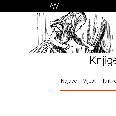
Knjig
Najave
Vijesti
Kritik