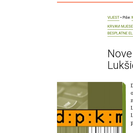
VIJEST
• Piše:
KRVAVI MJES
BESPLATNE EL
Nove 
Lukši
o
L
L