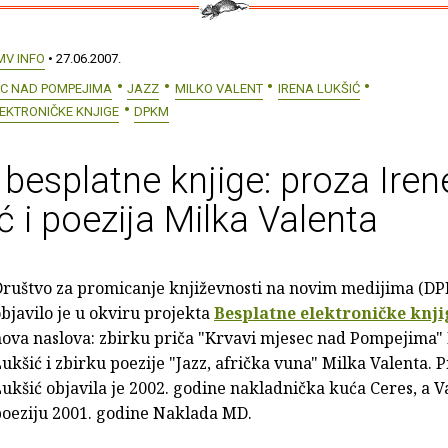
MV INFO
• 27.06.2007.
EC NAD POMPEJIMA
JAZZ
MILKO VALENT
IRENA LUKŠIĆ
EKTRONIČKE KNJIGE
DPKM
besplatne knjige: proza Iren
ć i poezija Milka Valenta
Društvo za promicanje književnosti na novim medijima (D
bjavilo je u okviru projekta
Besplatne elektroničke knji
nova naslova: zbirku priča "Krvavi mjesec nad Pompejima"
ukšić i zbirku poezije "Jazz, afrička vuna" Milka Valenta. 
ukšić objavila je 2002. godine nakladnička kuća Ceres, a 
poeziju 2001. godine Naklada MD.