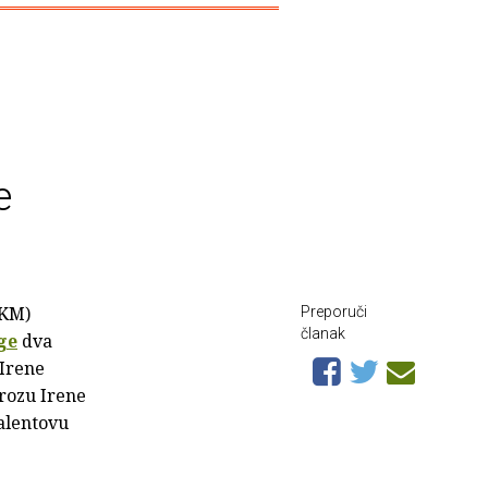
e
PKM)
Preporuči
članak
ge
dva
 Irene
Prozu Irene
Valentovu