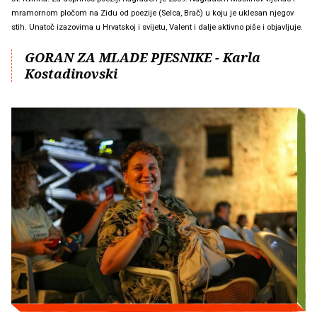
mramornom pločom na Zidu od poezije (Selca, Brač) u koju je uklesan njegov
stih. Unatoč izazovima u Hrvatskoj i svijetu, Valent i dalje aktivno piše i objavljuje.
GORAN ZA MLADE PJESNIKE - Karla
Kostadinovski