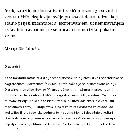
Jezik, izrazito performativan i zasićen nizom glasovnih i
semantičkih eksplozija, ovdje proizvodi dojam teksta koji
stalno prijeti iritantnošću, iscrpljivanjem, uznemiravanjem
i vlastitim raspadom, te se upravo u tom riziku pokazuje
živim.
Marija Skočibušić
...
O autorici:
Karla Kostadinovski
završila je preddiplomski studij kroatistike i bohemistike na
zagrebačkom Filozofskom fakultetu, a trenutačno je na diplomskom studiju
Digitalne lingvistike. Bavi se PR-om, društvenim mrežama, marketingom i
produkcijom te je radila u HNK-u u Zagrebu, Teatru &TD, Frakturi i Centru za
mirovne studije. Na Radio Studentu vodila je i uređivala emisije o kazalištu i
mentalnom zdravlju. Sudjelovala je na raznim radionicama za mlade kao
voditeljica ili produkcijska podrška te moderira tribine i događaje u kulturi.
Gostovala je na književnim tribinama Učitavanje i Poetomat, a svoju poeziju
objavljuje na blogu Murati od baršuna. Producentica je drag queer kolektiva