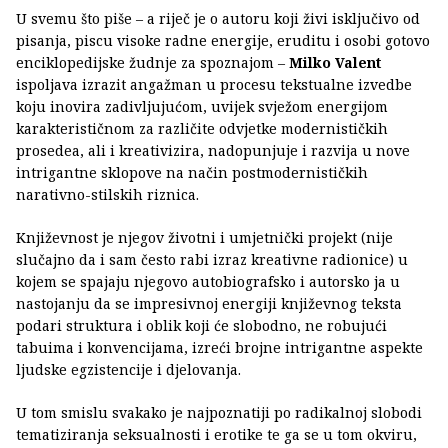
U svemu što piše – a riječ je o autoru koji živi isključivo od
pisanja, piscu visoke radne energije, eruditu i osobi gotovo
enciklopedijske žudnje za spoznajom –
Milko Valent
ispoljava izrazit angažman u procesu tekstualne izvedbe
koju inovira zadivljujućom, uvijek svježom energijom
karakterističnom za različite odvjetke modernističkih
prosedea, ali i kreativizira, nadopunjuje i razvija u nove
intrigantne sklopove na način postmodernističkih
narativno-stilskih riznica.
Književnost je njegov životni i umjetnički projekt (nije
slučajno da i sam često rabi izraz kreativne radionice) u
kojem se spajaju njegovo autobiografsko i autorsko ja u
nastojanju da se impresivnoj energiji književnog teksta
podari struktura i oblik koji će slobodno, ne robujući
tabuima i konvencijama, izreći brojne intrigantne aspekte
ljudske egzistencije i djelovanja.
U tom smislu svakako je najpoznatiji po radikalnoj slobodi
tematiziranja seksualnosti i erotike te ga se u tom okviru,