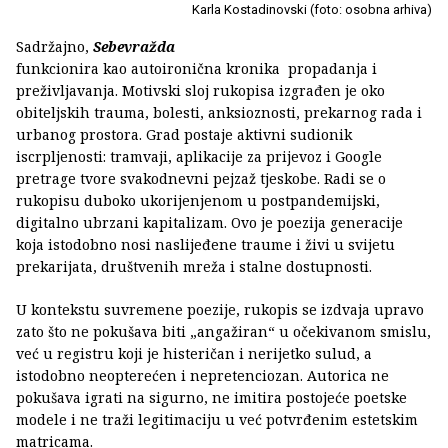
Karla Kostadinovski (foto: osobna arhiva)
Sadržajno,
Sebevražda
funkcionira kao autoironična kronika propadanja i
preživljavanja. Motivski sloj rukopisa izgrađen je oko
obiteljskih trauma, bolesti, anksioznosti, prekarnog rada i
urbanog prostora. Grad postaje aktivni sudionik
iscrpljenosti: tramvaji, aplikacije za prijevoz i Google
pretrage tvore svakodnevni pejzaž tjeskobe. Radi se o
rukopisu duboko ukorijenjenom u postpandemijski,
digitalno ubrzani kapitalizam. Ovo je poezija generacije
koja istodobno nosi naslijeđene traume i živi u svijetu
prekarijata, društvenih mreža i stalne dostupnosti.
U kontekstu suvremene poezije, rukopis se izdvaja upravo
zato što ne pokušava biti „angažiran“ u očekivanom smislu,
već u registru koji je histeričan i nerijetko sulud, a
istodobno neopterećen i nepretenciozan. Autorica ne
pokušava igrati na sigurno, ne imitira postojeće poetske
modele i ne traži legitimaciju u već potvrđenim estetskim
matricama.