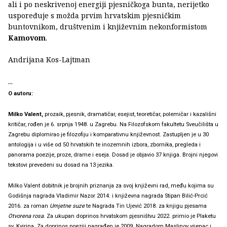
ali i po neskrivenoj energiji pjesničkoga bunta, nerijetko
uspoređuje s možda prvim hrvatskim pjesničkim
buntovnikom, društvenim i književnim nekonformistom
Kamovom
.
Andrijana Kos-Lajtman
...
O autoru:
Milko Valent,
prozaik, pjesnik, dramatičar, esejist, teoretičar, polemičar i kazališni
kritičar, rođen je 6. srpnja 1948. u Zagrebu. Na Filozofskom fakultetu Sveučilišta u
Zagrebu diplomirao je filozofiju i komparativnu književnost. Zastupljen je u 30
antologija i u više od 50 hrvatskih te inozemnih izbora, zbornika, pregleda i
panorama poezije, proze, drame i eseja. Dosad je objavio 37 knjiga. Brojni njegovi
tekstovi prevedeni su dosad na 13 jezika.
Milko Valent dobitnik je brojnih priznanja za svoj književni rad, među kojima su
Godišnja nagrada Vladimir Nazor 2014. i književna nagrada Stipan Bilić-Prcić
2016. za roman
Umjetne suze
te Nagrada Tin Ujević 2018. za knjigu pjesama
Otvorena rosa
. Za ukupan doprinos hrvatskom pjesništvu 2022. primio je Plaketu
sv. Kvirina. Za doprinos poeziji nagrađen je 2009. Nagradom Maslinov vijenac i