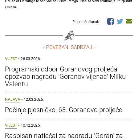
House of Flamingo te osnivačica Gusta Partyja. Piše za VoxFeminae, Kulturpunkt
i Graziu.
Preporuči članak
– POVEZANI SADRŽAJ –
VIJEST
• 26.03.2026.
Programski odbor Goranovog proljeća
opozvao nagradu 'Goranov vijenac' Milku
Valentu
NAJAVA
• 12.03.2026.
Počinje pjesničko, 63. Goranovo proljeće
VIJEST
• 10.12.2025.
Raspisan natječaj za nagradu 'Goran' za