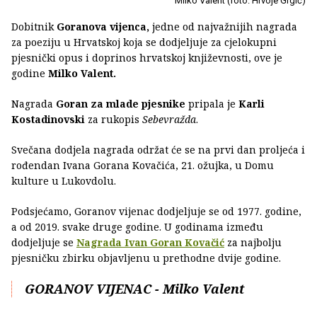
Milko Valent (foto: Hrvoje Grgić)
Dobitnik
Goranova vijenca,
jedne od najvažnijih nagrada
za poeziju u Hrvatskoj koja se dodjeljuje za cjelokupni
pjesnički opus i doprinos hrvatskoj književnosti, ove je
godine
Milko Valent.
Nagrada
Goran za mlade pjesnike
pripala je
Karli
Kostadinovski
za rukopis
Sebevražda
.
Svečana dodjela nagrada održat će se na prvi dan proljeća i
rođendan Ivana Gorana Kovačića, 21. ožujka, u Domu
kulture u Lukovdolu.
Podsjećamo, Goranov vijenac dodjeljuje se od 1977. godine,
a od 2019. svake druge godine. U godinama između
dodjeljuje se
Nagrada Ivan Goran Kovačić
za najbolju
pjesničku zbirku objavljenu u prethodne dvije godine.
GORANOV VIJENAC - Milko Valent