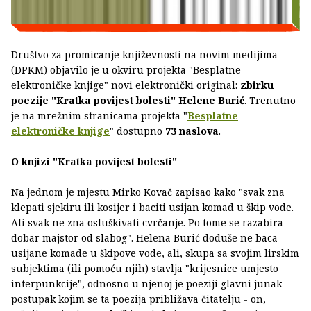
Društvo za promicanje književnosti na novim medijima
(DPKM) objavilo je u okviru projekta "Besplatne
elektroničke knjige" novi elektronički original:
zbirku
poezije "Kratka povijest bolesti" Helene Burić
. Trenutno
je na mrežnim stranicama projekta "
Besplatne
elektroničke knjige
" dostupno
73 naslova
.
O knjizi "Kratka povijest bolesti"
Na jednom je mjestu Mirko Kovač zapisao kako "svak zna
klepati sjekiru ili kosijer i baciti usijan komad u škip vode.
Ali svak ne zna osluškivati cvrčanje. Po tome se razabira
dobar majstor od slabog". Helena Burić doduše ne baca
usijane komade u škipove vode, ali, skupa sa svojim lirskim
subjektima (ili pomoću njih) stavlja "krijesnice umjesto
interpunkcije", odnosno u njenoj je poeziji glavni junak
postupak kojim se ta poezija približava čitatelju - on,