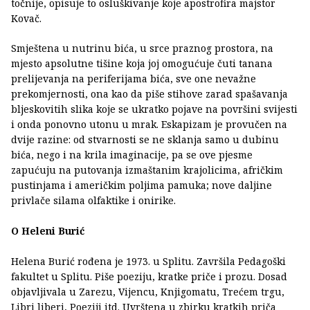
točnije, opisuje to osluškivanje koje apostrofira majstor
Kovač.
Smještena u nutrinu bića, u srce praznog prostora, na
mjesto apsolutne tišine koja joj omogućuje čuti tanana
prelijevanja na periferijama bića, sve one nevažne
prekomjernosti, ona kao da piše stihove zarad spašavanja
bljeskovitih slika koje se ukratko pojave na površini svijesti
i onda ponovno utonu u mrak. Eskapizam je provučen na
dvije razine: od stvarnosti se ne sklanja samo u dubinu
bića, nego i na krila imaginacije, pa se ove pjesme
zapućuju na putovanja izmaštanim krajolicima, afričkim
pustinjama i američkim poljima pamuka; nove daljine
privlače silama olfaktike i onirike.
O Heleni Burić
Helena Burić rođena je 1973. u Splitu. Završila Pedagoški
fakultet u Splitu. Piše poeziju, kratke priče i prozu. Dosad
objavljivala u Zarezu, Vijencu, Knjigomatu, Trećem trgu,
Libri liberi, Poeziji itd. Uvrštena u zbirku kratkih priča