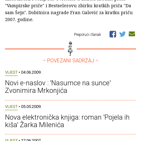
"Vampirske priče" i Bestselerovu zbirku kratkih priča "Da
sam Šejn". Dobitnica nagrade Fran Galović za kratku priču
2007. godine.
Preporuči članak
– POVEZANI SADRŽAJ –
VIJEST
• 04.06.2009.
Novi e-naslov : 'Nasumce na sunce'
Zvonimira Mrkonjića
VIJEST
• 05.05.2009.
Nova elektronička knjiga: roman 'Pojela ih
kiša' Žarka Milenića
VIJEST
• 27.06.2007.