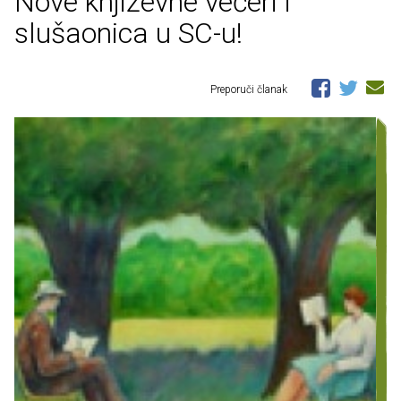
Nove književne večeri i
slušaonica u SC-u!
Preporuči članak