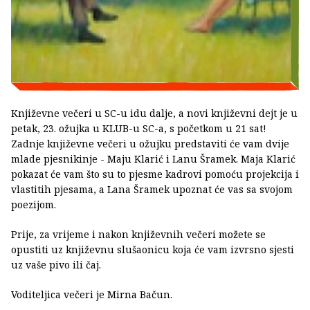
Književne večeri u SC-u idu dalje, a novi književni dejt je u
petak, 23. ožujka u KLUB-u SC-a, s početkom u 21 sat!
Zadnje književne večeri u ožujku predstaviti će vam dvije
mlade pjesnikinje - Maju Klarić i Lanu Šramek. Maja Klarić
pokazat će vam što su to pjesme kadrovi pomoću projekcija i
vlastitih pjesama, a Lana Šramek upoznat će vas sa svojom
poezijom.
Prije, za vrijeme i nakon književnih večeri možete se
opustiti uz književnu slušaonicu koja će vam izvrsno sjesti
uz vaše pivo ili čaj.
Voditeljica večeri je Mirna Bačun.