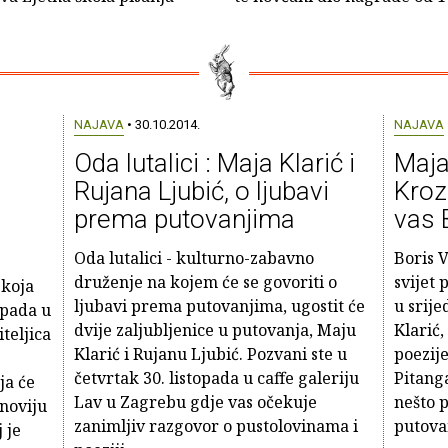
NAJAVA
• 30.10.2014.
NAJAVA
Oda lutalici : Maja Klarić i
Maja
Rujana Ljubić, o ljubavi
Kroz
prema putovanjima
vas 
Oda lutalici - kulturno-zabavno
Boris V
druženje na kojem će se govoriti o
svijet 
 koja
ljubavi prema putovanjima, ugostit će
u srije
topada u
dvije zaljubljenice u putovanja, Maju
Klarić,
teljica
Klarić i Rujanu Ljubić. Pozvani ste u
poezije
četvrtak 30. listopada u caffe galeriju
Pitanga
ja će
Lav u Zagrebu gdje vas očekuje
nešto p
jnoviju
zanimljiv razgovor o pustolovinama i
putovan
 je