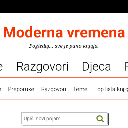
Moderna vremena
Pogledaj... sve je puno knjiga.
e
Razgovori
Djeca
e
Preporuke
Razgovori
Teme
Top lista knji