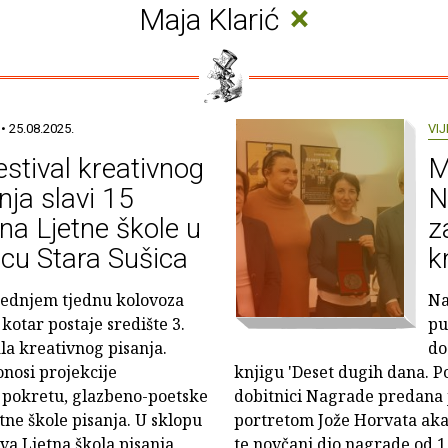
×
Maja Klarić
• 25.08.2025.
VIJ
estival kreativnog
M
nja slavi 15
N
na Ljetne škole u
z
cu Stara Sušica
k
jednjem tjednu kolovoza
Na
kotar postaje središte 3.
pu
ala kreativnog pisanja.
do
nosi projekcije
knjigu 'Deset dugih dana. P
u pokretu, glazbeno-poetske
dobitnici Nagrade predana 
tne škole pisanja. U sklopu
portretom Jože Horvata aka
ova Ljetna škola pisanja
te novčani dio nagrade od 1