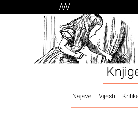
Knjig
Najave
Vijesti
Kritik