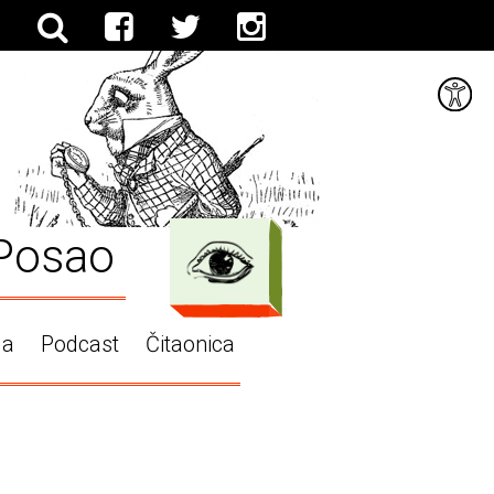
Posao
ga
Podcast
Čitaonica