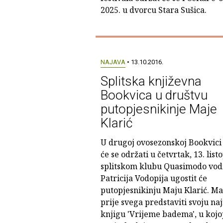
2025. u dvorcu Stara Sušica.
NAJAVA
• 13.10.2016.
Splitska književna
Bookvica u društvu
putopjesnikinje Maje
Klarić
U drugoj ovosezonskoj Bookvici
će se održati u četvrtak, 13. lis
splitskom klubu Quasimodo vodi
Patricija Vodopija ugostit će
putopjesnikinju Maju Klarić. Ma
prije svega predstaviti svoju na
knjigu 'Vrijeme badema', u kojoj