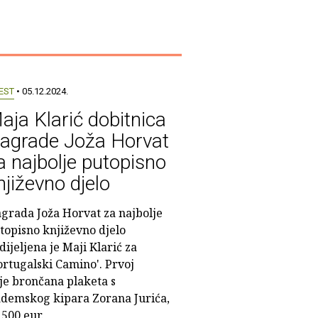
EST
• 05.12.2024.
aja Klarić dobitnica
agrade Joža Horvat
a najbolje putopisno
njiževno djelo
grada Joža Horvat za najbolje
topisno književno djelo
dijeljena je Maji Klarić za
ortugalski Camino'. Prvoj
je brončana plaketa s
demskog kipara Zorana Jurića,
 500 eur.