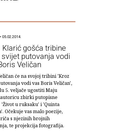
• 05.02.2014.
 Klarić gošća tribine
 svijet putovanja vodi
Boris Veličan
eličan će na svojoj tribini 'Kroz
putovanja vodi vas Boris Veličan',
du 5. veljače ugostiti Maju
 autoricu zbirki putopisne
 'Život u ruksaku' i 'Quinta
'. Očekuje vas malo poezije,
riča s njezinih brojnih
ja, te projekcija fotografija.