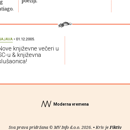
poeziji.
og
tiago.
NAJAVA
• 01.12.2005.
Nove književne večeri u
SC-u & književna
slušaonica!
Moderna vremena
Sva prava pridržana © MV Info d.o.o. 2026. • Kriv je
Fiktiv