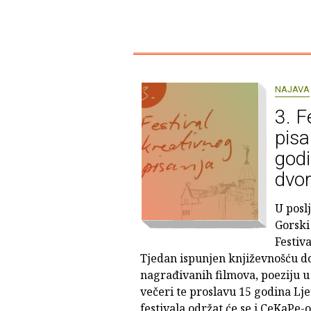
NAJAVA
3. F
pisa
godi
dvor
U posl
Gorski 
Festiv
Tjedan ispunjen književnošću do
nagrađivanih filmova, poeziju 
večeri te proslavu 15 godina Lje
festivala održat će se i CeKaPe-