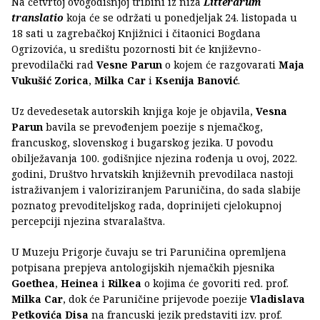
Na četvrtoj ovogodišnjoj tribini iz niza
Litterarum
translatio
koja će se održati u ponedjeljak 24. listopada u
18 sati u zagrebačkoj Knjižnici i čitaonici Bogdana
Ogrizovića, u središtu pozornosti bit će književno-
prevodilački rad
Vesne Parun
o kojem će razgovarati
Maja
Vukušić Zorica
,
Milka Car
i
Ksenija Banović
.
Uz devedesetak autorskih knjiga koje je objavila,
Vesna
Parun
bavila se prevođenjem poezije s njemačkog,
francuskog, slovenskog i bugarskog jezika. U povodu
obilježavanja 100. godišnjice njezina rođenja u ovoj, 2022.
godini, Društvo hrvatskih književnih prevodilaca nastoji
istraživanjem i valoriziranjem Paruničina, do sada slabije
poznatog prevoditeljskog rada, doprinijeti cjelokupnoj
percepciji njezina stvaralaštva.
U Muzeju Prigorje čuvaju se tri Paruničina opremljena
potpisana prepjeva antologijskih njemačkih pjesnika
Goethea
,
Heinea
i
Rilkea
o kojima će govoriti red. prof.
Milka Car
, dok će Paruničine prijevode poezije
Vladislava
Petkovića
Disa
na francuski jezik predstaviti izv. prof.