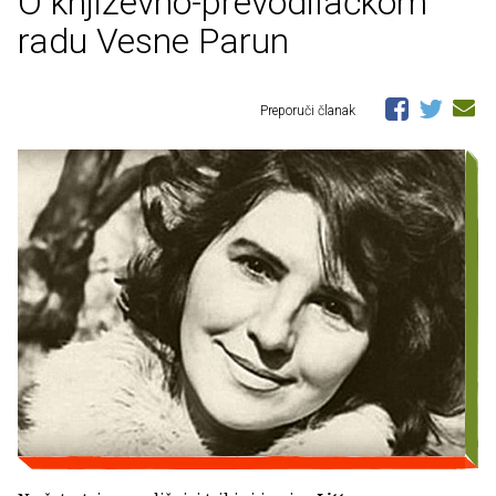
O književno-prevodilačkom
radu Vesne Parun
Preporuči članak