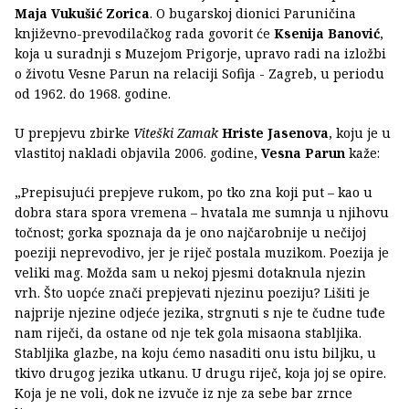
Maja Vukušić Zorica
. O bugarskoj dionici Paruničina
književno-prevodilačkog rada govorit će
Ksenija Banović
,
koja u suradnji s Muzejom Prigorje, upravo radi na izložbi
o životu Vesne Parun na relaciji Sofija - Zagreb, u periodu
od 1962. do 1968. godine.
U prepjevu zbirke
Viteški Zamak
Hriste Jasenova
, koju je u
vlastitoj nakladi objavila 2006. godine,
Vesna Parun
kaže:
„Prepisujući prepjeve rukom, po tko zna koji put – kao u
dobra stara spora vremena – hvatala me sumnja u njihovu
točnost; gorka spoznaja da je ono najčarobnije u nečijoj
poeziji neprevodivo, jer je riječ postala muzikom. Poezija je
veliki mag. Možda sam u nekoj pjesmi dotaknula njezin
vrh. Što uopće znači prepjevati njezinu poeziju? Lišiti je
najprije njezine odjeće jezika, strgnuti s nje te čudne tuđe
nam riječi, da ostane od nje tek gola misaona stabljika.
Stabljika glazbe, na koju ćemo nasaditi onu istu biljku, u
tkivo drugog jezika utkanu. U drugu riječ, koja joj se opire.
Koja je ne voli, dok ne izvuče iz nje za sebe bar zrnce