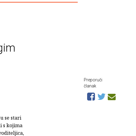
ugim
Preporuči
članak
u se stari
di s kojima
oditeljica,