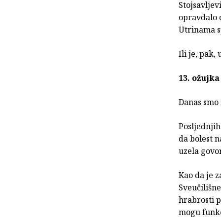
Stojsavljev
opravdalo o
Utrinama sp
Ili je, pak
13. ožujka
Danas smo 
Posljednji
da bolest n
uzela govor
Kao da je za
Sveučilišne
hrabrosti p
mogu funk