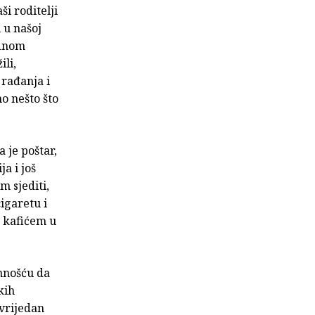
i roditelji
i u našoj
ednom
li,
 rađanja i
mo nešto što
 je poštar,
ja i još
m sjediti,
igaretu i
m kafićem u
emnošću da
kih
evrijedan