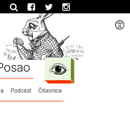
Posao
ga
Podcast
Čitaonica