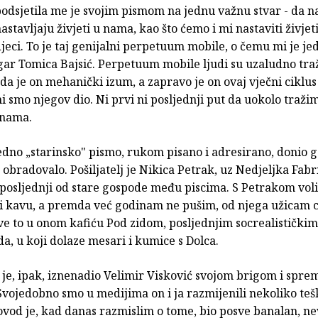
odsjetila me je svojim pismom na jednu važnu stvar - da naš
astavljaju živjeti u nama, kao što ćemo i mi nastaviti živjet
jeci. To je taj genijalni perpetuum mobile, o čemu mi je j
ar Tomica Bajsić. Perpetuum mobile ljudi su uzaludno traži
da je on mehanički izum, a zapravo je on ovaj vječni ciklus
mi smo njegov dio. Ni prvi ni posljednji put da uokolo traži
 nama.
 jedno „starinsko" pismo, rukom pisano i adresirano, donio ga
e obradovalo. Pošiljatelj je Nikica Petrak, uz Nedjeljka Fabri
posljednji od stare gospode među piscima. S Petrakom voli
iti kavu, a premda već godinam ne pušim, od njega užicam c
ve to u onom kafiću Pod zidom, posljednjim socrealistički
a, u koji dolaze mesari i kumice s Dolca.
 je, ipak, iznenadio Velimir Visković svojom brigom i spr
vojedobno smo u medijima on i ja razmijenili nekoliko teš
ovod je, kad danas razmislim o tome, bio posve banalan, n