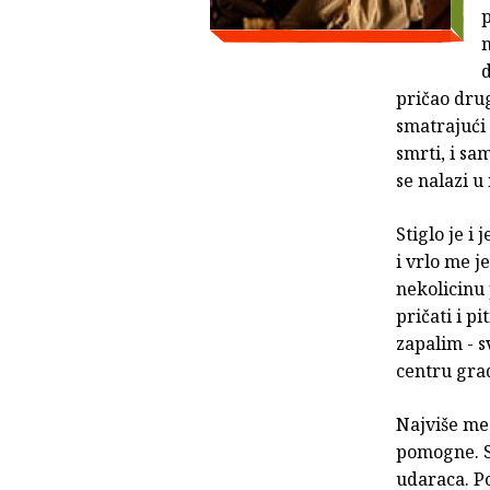
p
n
d
pričao drug
smatrajući 
smrti, i sa
se nalazi u
Stiglo je i
i vrlo me j
nekolicinu 
pričati i p
zapalim - s
centru grad
Najviše me
pomogne. S
udaraca. P