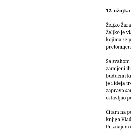
12. ožujka
Željko Žar
Željko je v
kojima se p
prelomljena
Sa svakom 
zamijeni ih
budućim kn
je i ideja 
zapravo sa
ostavljao p
Čitam na p
knjiga Vlad
Priznajem d