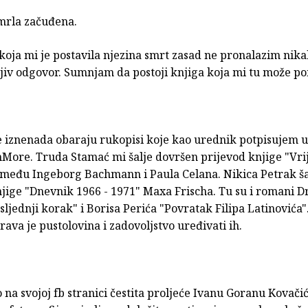
mrla začuđena.
koja mi je postavila njezina smrt zasad ne pronalazim nika
jiv odgovor. Sumnjam da postoji knjiga koja mi tu može po
 iznenada obaraju rukopisi koje kao urednik potpisujem u
More. Truda Stamać mi šalje dovršen prijevod knjige "Vri
zmeđu Ingeborg Bachmann i Paula Celana. Nikica Petrak ša
njige "Dnevnik 1966 - 1971" Maxa Frischa. Tu su i romani 
osljednji korak" i Borisa Perića "Povratak Filipa Latinovića"
rava je pustolovina i zadovoljstvo uređivati ih.
 na svojoj fb stranici čestita proljeće Ivanu Goranu Kovačiću