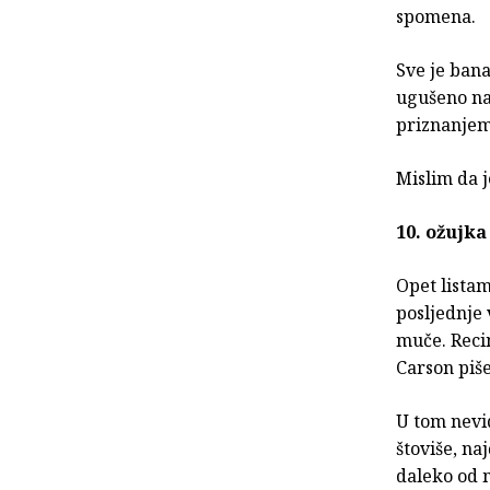
spomena.
Sve je ban
ugušeno naš
priznanje
Mislim da 
10. ožujka
Opet listam
posljednje
muče. Reci
Carson piše
U tom nevid
štoviše, na
daleko od m