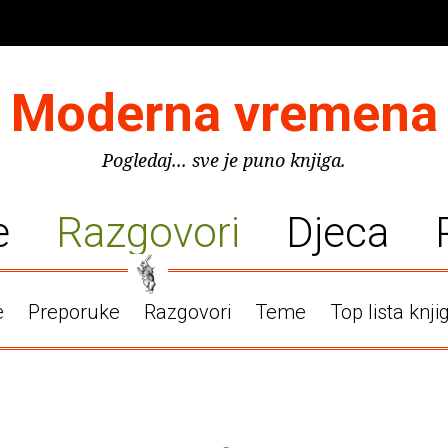
Moderna vremena
Pogledaj... sve je puno knjiga.
e
Razgovori
Djeca
e
Preporuke
Razgovori
Teme
Top lista knji