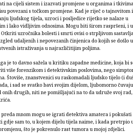
ti na cijeli sistem i izazvati promjene u organima i tkivima
isu povezani s točkom promjene. Kad je riječ o tajnovitom
nju ljudskog tijela, uzroci i posljedice rijetko se nalaze u
m i lako vidljivim odnosima. Mogu biti širom raspršeni, i 
 Otkriti uzročnika bolesti i smrti ovisi o strpljivom sastavlj
zgled udaljenih i nepovezanih činjenica do kojih se došlo
tvenih istraživanja u najrazličitijim poljima.
a je to davno sažela u kritiku zapadne medicine, koja bi se
viti više forenzikom i detektivskim poslovima, nego simpt
a. Štoviše, znanstvenici su raskomadali ljudsko tijelo (i du
da, i sad se svatko bavi svojim dijelom, ljubomorno čuvaju
 onih drugih, niti ne pomišljajući na to da udruže svoj rad,
krića.
preda mnom mogu se igrati detektiva amatera i pokušati
 gdje sam to, u kojem dijelu tijela naime, i kada pretrpio u
promjenu, što je pokrenulo rast tumora u mojoj zdjelici.