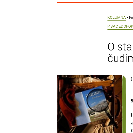
KOLUMNA
• Pi
PISAC EDOPOP
O sta
čudim
(
9
z
s