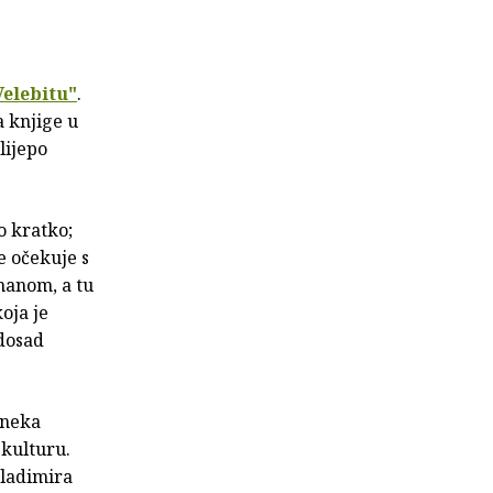
Velebitu"
.
a knjige u
lijepo
o kratko;
e očekuje s
manom, a tu
oja je
 dosad
 neka
 kulturu.
Vladimira