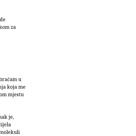
ude
rkom za
 obraćam u
nja koja me
nom mjestu
nak je,
ijela
 molekuli