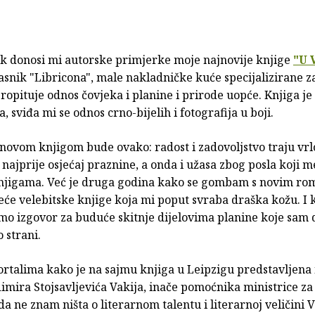
ak donosi mi autorske primjerke moje najnovije knjige
"U 
lasnik "Libricona", male nakladničke kuće specijalizirane z
ropituje odnos čovjeka i planine i prirode uopće. Knjiga je 
, sviđa mi se odnos crno-bijelih i fotografija u boji.
novom knjigom bude ovako: radost i zadovoljstvo traju vrl
 najprije osjećaj praznine, a onda i užasa zbog posla koji m
jigama. Već je druga godina kako se gombam s novim ro
treće velebitske knjige koja mi poput svraba draška kožu. I k
mo izgovor za buduće skitnje dijelovima planine koje sam
o strani.
ortalima kako je na sajmu knjiga u Leipzigu predstavljena
imira Stojsavljevića Vakija, inače pomoćnika ministrice za
a ne znam ništa o literarnom talentu i literarnoj veličini 