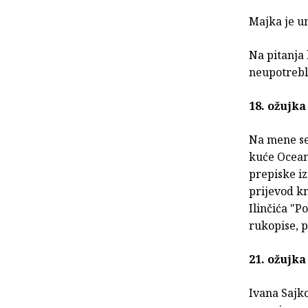
Majka je u
Na pitanja 
neupotrebl
18. ožujka
Na mene se
kuće Ocean
prepiske i
prijevod k
Ilinčića "P
rukopise, p
21. ožujka
Ivana Sajko