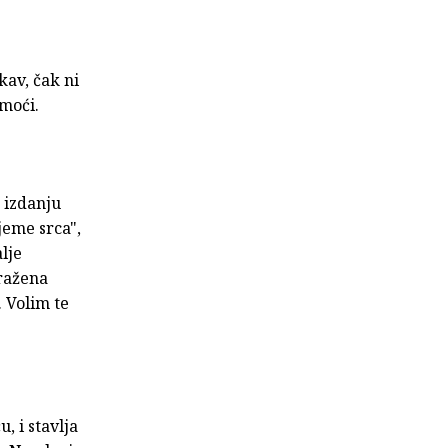
kav, čak ni
moći.
 izdanju
jeme srca",
lje
Dražena
. Volim te
, i stavlja