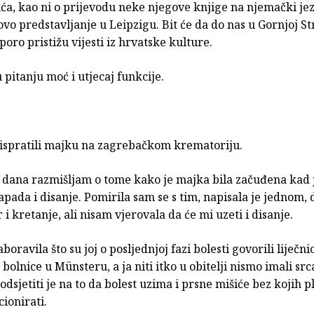
ića, kao ni o prijevodu neke njegove knjige na njemački jezi
vo predstavljanje u Leipzigu. Bit će da do nas u Gornjoj Str
oro pristižu vijesti iz hrvatske kulture.
, u pitanju moć i utjecaj funkcije.
ispratili majku na zagrebačkom krematoriju.
h dana razmišljam o tome kako je majka bila začuđena kad j
apada i disanje. Pomirila sam se s tim, napisala je jednom, 
 i kretanje, ali nisam vjerovala da će mi uzeti i disanje.
boravila što su joj o posljednjoj fazi bolesti govorili liječnic
 bolnice u Münsteru, a ja niti itko u obitelji nismo imali src
odsjetiti je na to da bolest uzima i prsne mišiće bez kojih p
cionirati.