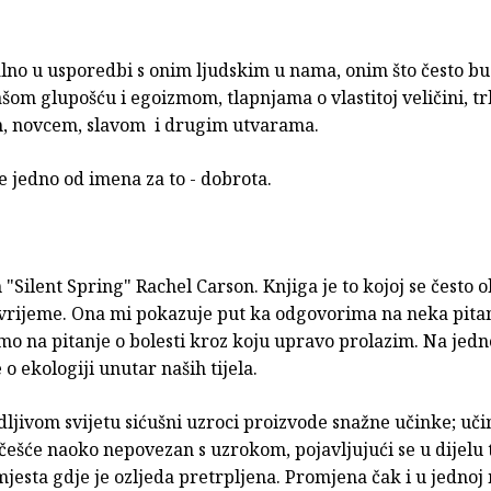
alno u usporedbi s onim ljudskim u nama, onim što često b
om glupošću i egoizmom, tlapnjama o vlastitoj veličini, t
m, novcem, slavom i drugim utvarama.
je jedno od imena za to - dobrota.
 "Silent Spring" Rachel Carson. Knjiga je to kojoj se često
 vrijeme. Ona mi pokazuje put ka odgovorima na neka pita
mo na pitanje o bolesti kroz koju upravo prolazim. Na jed
 o ekologiji unutar naših tijela.
ljivom svijetu sićušni uzroci proizvode snažne učinke; uči
jčešće naoko nepovezan s uzrokom, pojavljujući se u dijelu t
jesta gdje je ozljeda pretrpljena. Promjena čak i u jednoj