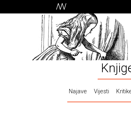
Knjig
Najave
Vijesti
Kritik