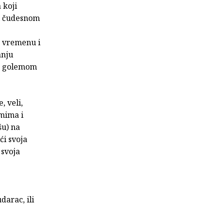
 koji
 i čudesnom
u vremenu i
anju
 u golemom
, veli,
omima i
šu) na
ći svoja
 svoja
darac, ili