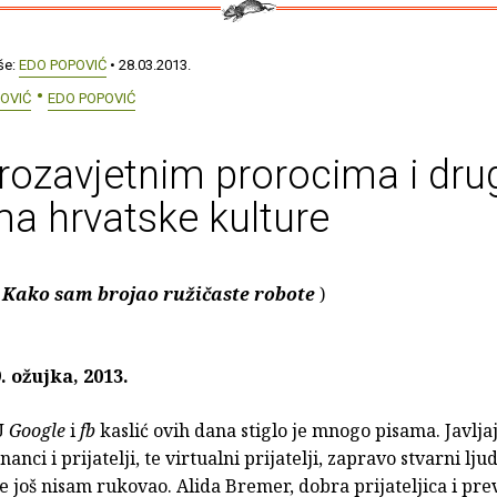
še:
EDO POPOVIĆ
• 28.03.2013.
OVIĆ
EDO POPOVIĆ
rozavjetnim prorocima i dr
a hrvatske kulture
Kako sam brojao ružičaste robote
)
. ožujka, 2013.
U
Google
i
fb
kaslić ovih dana stiglo je mnogo pisama. Javljaj
nanci i prijatelji, te virtualni prijatelji, zapravo stvarni lju
e još nisam rukovao. Alida Bremer, dobra prijateljica i prev