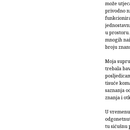
može utjeca
privodno n
funkcionira
jednostavni
u prostoru.
mnogih nai
broju znans
Moja suprug
trebala ba
posljedicam
tisuće koma
saznanja od
znanja i ot
U vremenu 
odgonetnuti
tu sićušnu 