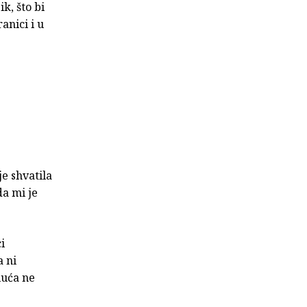
k, što bi
anici i u
e shvatila
da mi je
i
a ni
luća ne