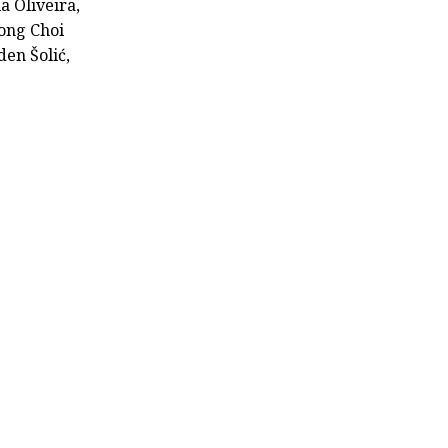
a Oliveira,
eong Choi
en Šolić,