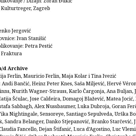
likovanje / Dizajn: Zoran Đukić
 Kulturtreger, Zagreb
jenko Jergović
ovnice: Ivan Stanišić
likovanje: Petra Pestić
 Fraktura
n/d Archive
ija Ferlin, Mauricio Ferlin, Maja Kolar i Tina Ivezić
: Andi Bančić, Heinz Peter Knes, Saša Miljević, Hervé Véro
inns, Nurith Wagner-Strauss, Karlo Čargonja, Ana Buljan, 
atija Šćulac, Jose Caldeira, Domagoj Blažević, Matea Jocić
stafa Sabbagh, Alex Nussbaumer, Luka Dubroja, Goran Fer
Vika Nightingale, Sensoreye, Santiago Sepulveda, Urška Bo
, Sandra Belanger, Danko Stjepanović, Branko Starčević, J
laudia Fancello, Dejan Štifanić, Luca d’Agostino, Luc Vle