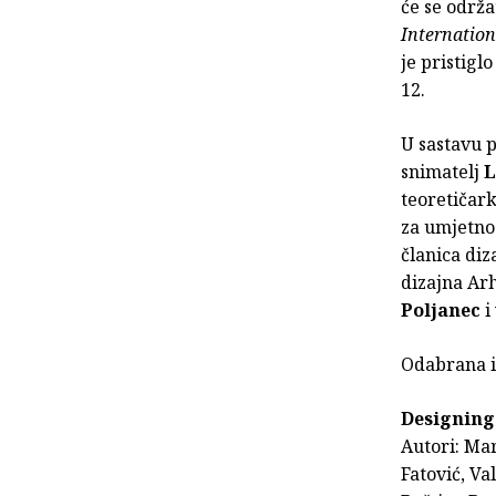
će se održa
Internatio
je pristigl
12.
U sastavu p
snimatelj
L
teoretičark
za umjetnos
članica diz
dizajna Arh
Poljanec
i
Odabrana i
Designing 
Autori: Mar
Fatović, Va