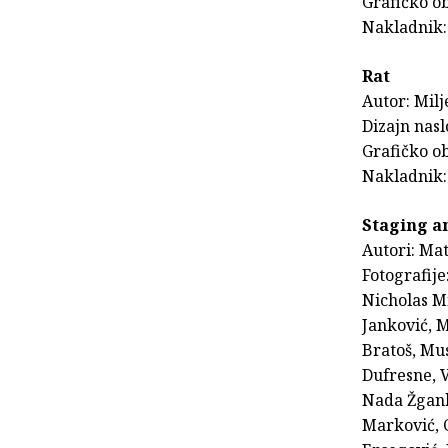
Grafičko ob
Nakladnik:
Rat
Autor: Mil
Dizajn nasl
Grafičko ob
Nakladnik:
Staging a
Autori: Mat
Fotografije
Nicholas M
Janković, M
Bratoš, Mu
Dufresne, 
Nada Žgank
Marković, C