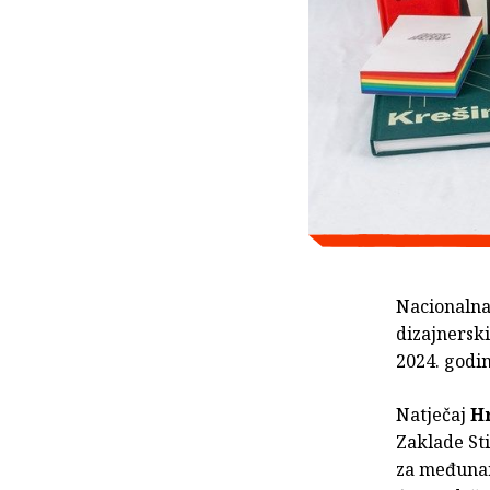
Nacionalna 
dizajnersk
2024. godi
Natječaj
Hr
Zaklade St
za međunar