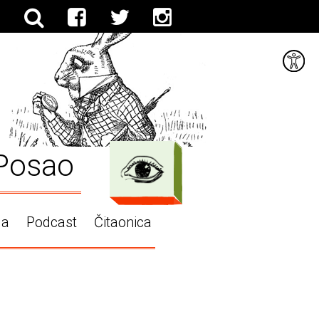
Posao
ga
Podcast
Čitaonica