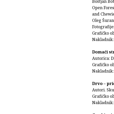
Boštjan Bot
Open Fores
and Chewie
Oleg Šuran,
Fotografij
Grafičko ob
Nakladnik:
Domaći str
Autorica: D
Grafičko ob
Nakladnik:
Drvo – pr
Autori. Sk
Grafičko ob
Nakladnik: