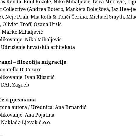
as Kenda, Emil Kozole, Niko Mihaljević, Ivica Mitrović, Lígi
t Collective (Andrea Botero, Markéta Dolejšová, Jaz Hee-j
), Nejc Prah, Mia Roth & Tonči Čerina, Michael Smyth, Mlad
 Olivier Troff, Ozana Ursić
e: Marko Mihaljević
likovanje: Niko Mihaljević
 Udruženje hrvatskih arhitekata
anci – filozofija migracije
onatella Di Cesare
likovanje: Ivan Klisurić
 DAF, Zagreb
iče o pjesmama
upina autora / Urednica: Ana Brnardić
likovanje: Ana Pojatina
 Naklada Ljevak d.o.o.