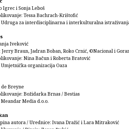
c
o Igrec i Sonja Leboš
likovanje: Tessa Bachrach-Krištofić
Udruga za interdisciplinarna i interkulturalna istraživanj
s
anja Iveković
: Jerry Braun, Jadran Boban, Roko Crnić, ©Nacional i Goran
blikovanje: Nina Bačun i Roberta Bratović
 Umjetnička organizacija Oaza
n de Breyne
likovanje: Božidarka Brnas / Bestias
 Meandar Media d.o.o.
kan
pina autora / Urednice: Ivana Dražić i Lara Mitraković