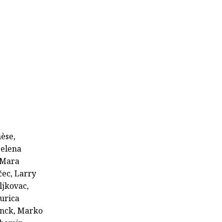
nèse,
Jelena
, Mara
čec, Larry
ljkovac,
urica
minck, Marko