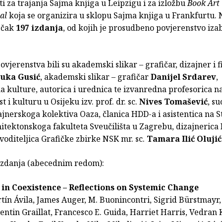
ti za trajanja Sajma knjiga u Leipzigu i za izložbu
Book Art
nal
koja se organizira u sklopu Sajma knjiga u Frankfurtu. 
o čak
197 izdanja
, od kojih je prosudbeno povjerenstvo izab
ovjerenstva bili su akademski slikar – grafičar, dizajner i f
uka Gusić
, akademski slikar – grafičar
Danijel Srdarev
,
a kulture, autorica i urednica te izvanredna profesorica 
t i kulturu u Osijeku izv. prof. dr. sc.
Nives Tomašević
, su
ajnerskoga kolektiva Oaza, članica HDD-a i asistentica na S
itektonskoga fakulteta Sveučilišta u Zagrebu, dizajnerica
 voditeljica Grafičke zbirke NSK mr. sc.
Tamara Ilić Olujić
zdanja (abecednim redom):
in Coexistence – Reflections on Systemic Change
tín Ávila, James Auger, M. Buonincontri, Sigrid Bürstmayr
lentin Graillat, Francesco E. Guida, Harriet Harris, Vedran 