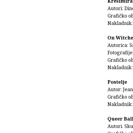
Krešimira
Autori: Din
Grafičko ob
Nakladnik: 
On Witche
Autorica: S
Fotografije
Grafičko o
Nakladnik:
Postelje
Autor: Jea
Grafičko ob
Nakladnik:
Queer Bal
Autori. Sku