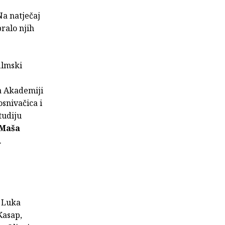
Na natječaj
ralo njih
ilmski
na Akademiji
osnivačica i
tudiju
Maša
.
, Luka
Kasap,