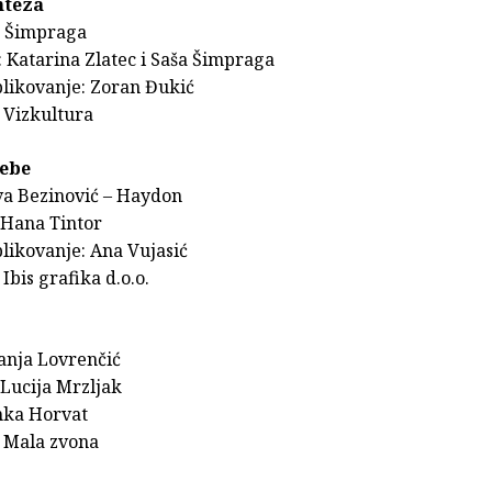
nteza
a Šimpraga
: Katarina Zlatec i Saša Šimpraga
blikovanje: Zoran Đukić
 Vizkultura
sebe
Iva Bezinović – Haydon
: Hana Tintor
likovanje: Ana Vujasić
Ibis grafika d.o.o.
Sanja Lovrenčić
: Lucija Mrzljak
inka Horvat
 Mala zvona