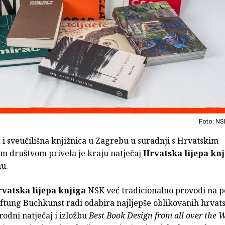
Foto: NS
i sveučilišna knjižnica u Zagrebu u suradnji s Hrvatskim
im društvom privela je kraju natječaj
Hrvatska lijepa kn
nu.
vatska lijepa knjiga
NSK već tradicionalno provodi na p
iftung Buchkunst radi odabira najljepše oblikovanih hrvat
odni natječaj i izložbu
Best Book Design from all over the 