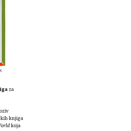
K
jiga
za
oziv
skih knjiga
World
koja