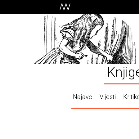
Knjig
Najave
Vijesti
Kritik