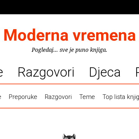
Moderna vremena
Pogledaj... sve je puno knjiga.
e
Razgovori
Djeca
e
Preporuke
Razgovori
Teme
Top lista knji