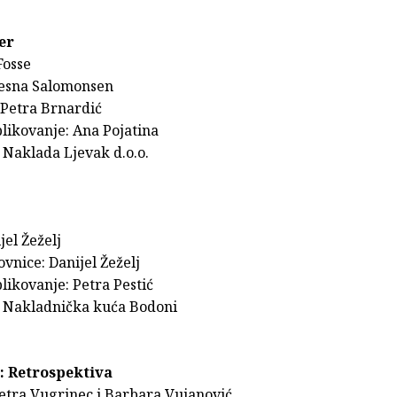
čer
Fosse
Vesna Salomonsen
: Petra Brnardić
likovanje: Ana Pojatina
 Naklada Ljevak d.o.o.
jel Žeželj
ovnice: Danijel Žeželj
likovanje: Petra Pestić
 Nakladnička kuća Bodoni
: Retrospektiva
Petra Vugrinec i Barbara Vujanović