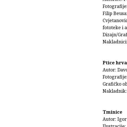
Fotografije
Filip Beusa
Cvjetanović
fototeke i 
Dizajn/Gra
Nakladnici:
Ptice hrva
Autor: Dav
Fotografije
Grafičko o
Nakladnik:
Tminice
Autor: Igor
Ilustracije