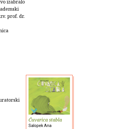
tvo izabralo
akademski
 izv. prof. dr.
nica
auratorski
Čuvarica stabla
Salopek Ana