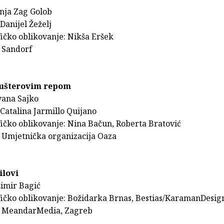
Anja Zag Golob
 Danijel Žeželj
fičko oblikovanje: Nikša Eršek
 Sandorf
gušterovim repom
vana Sajko
: Catalina Jarmillo Quijano
fičko oblikovanje: Nina Bačun, Roberta Bratović
 Umjetnička organizacija Oaza
ilovi
šimir Bagić
fičko oblikovanje: Božidarka Brnas, Bestias/KaramanDesig
: MeandarMedia, Zagreb