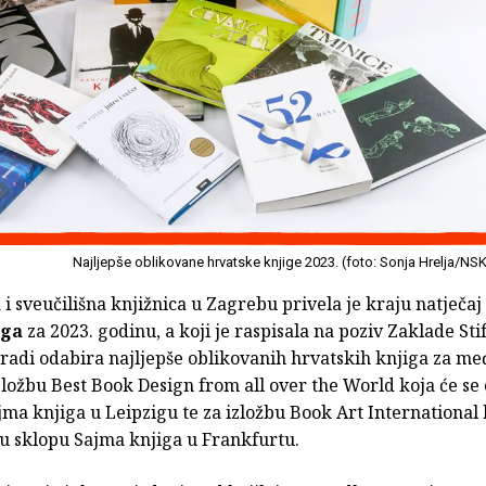
Najljepše oblikovane hrvatske knjige 2023. (foto: Sonja Hrelja/NS
i sveučilišna knjižnica u Zagrebu privela je kraju natječaj
iga
za 2023. godinu, a koji je raspisala na poziv Zaklade Sti
radi odabira najljepše oblikovanih hrvatskih knjiga za m
izložbu Best Book Design from all over the World koja će se 
jma knjiga u Leipzigu te za izložbu Book Art International 
 u sklopu Sajma knjiga u Frankfurtu.