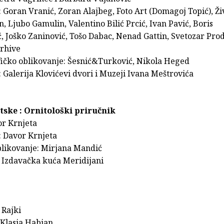
: Goran Vranić, Zoran Alajbeg, Foto Art (Domagoj Topić), Ži
n, Ljubo Gamulin, Valentino Bilić Prcić, Ivan Pavić, Boris
, Joško Zaninović, Tošo Dabac, Nenad Gattin, Svetozar Pro
arhive
fičko oblikovanje: Šesnić&Turković, Nikola Heged
 Galerija Klovićevi dvori i Muzeji Ivana Meštrovića
tske : Ornitološki priručnik
or Krnjeta
: Davor Krnjeta
blikovanje: Mirjana Mandić
 Izdavačka kuća Meridijani
 Rajki
: Klasja Habjan