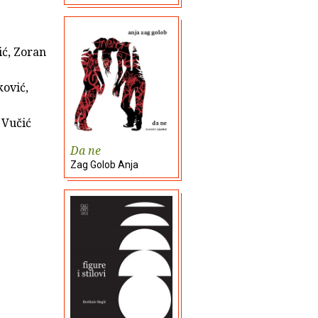
ić, Zoran
ković,
 Vučić
Da ne
Zag Golob Anja