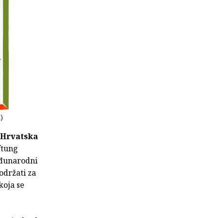
K)
Hrvatska
ftung
eđunarodni
održati za
koja se