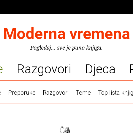
Moderna vremena
Pogledaj... sve je puno knjiga.
e
Razgovori
Djeca
e
Preporuke
Razgovori
Teme
Top lista knji