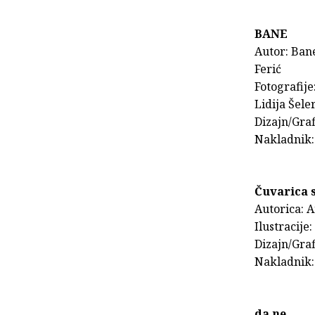
BANE
Autor: Ban
Ferić
Fotografije
Lidija Šele
Dizajn/Gra
Nakladnik:
Čuvarica 
Autorica: 
Ilustracije
Dizajn/Gra
Nakladnik:
da ne