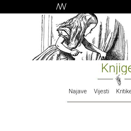
Knjig
Najave
Vijesti
Kritik