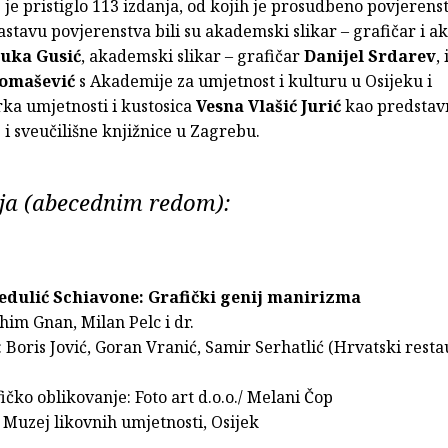
 je pristiglo 113 izdanja, od kojih je prosudbeno povjerens
sastavu povjerenstva bili su akademski slikar – grafičar i 
uka Gusić
, akademski slikar – grafičar
Danijel Srdarev
,
Tomašević
s Akademije za umjetnost i kulturu u Osijeku i
rka umjetnosti i kustosica
Vesna Vlašić Jurić
kao predstav
i sveučilišne knjižnice u Zagrebu.
ja (abecednim redom):
edulić Schiavone: Grafički genij manirizma
him Gnan, Milan Pelc i dr.
: Boris Jović, Goran Vranić, Samir Serhatlić (Hrvatski rest
ičko oblikovanje: Foto art d.o.o./ Melani Čop
 Muzej likovnih umjetnosti, Osijek