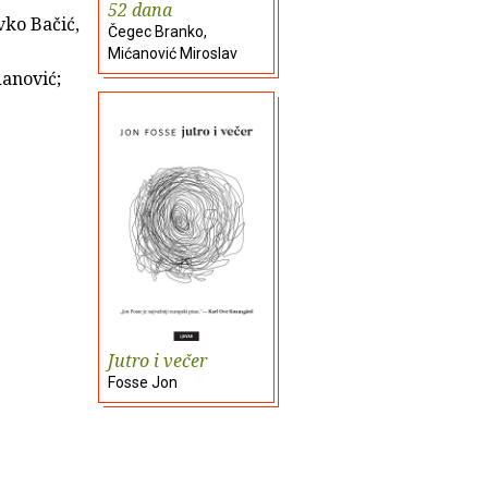
52 dana
vko Bačić,
Čegec Branko,
Mićanović Miroslav
danović;
Jutro i večer
Fosse Jon