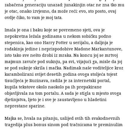
zabačena generaciju unazad: junakinjin otac ne zna tko mu
je otac, onako izvjesno, da može reći: evo, sto posto, ovaj
ovdje čiko, to vam je moj tata.
Imala je ona i baku koje se povremeno sjeti, ova je
nepokretna ležala godinama u nekom sobičku podno
stepenica, kao ono Harry Potter u serijalu, a daljnja je
rođakinja jedine i neprispodobive Madone Markantunove,
isto tako sve nešto drobi iz mraka. Na koncu joj se mrtvoj
majmun zavuče pod suknju, pa svi, vijajući ga, misle da joj
se pod suknje skrila i mačka. Nadimak naše voditeljice kroz
karambolirani svijet desetih godina ovoga stoljeća tojest
tisućljeća je Ruzinava, radila je za internetski portal,
kupila tekstove okolo naokolo pa ih prepakirane
objavljivala na tom portalu. A sada je stigla u mjesto svoga
djetinjstva, ljeto je i sve je zaustavljeno u hladetini
neprestane sparine.
Majka se, hvala na pitanju, uslijed svih tih svakodnevnih
tragedija plus bonus sinom pod tračnicama te preminulim