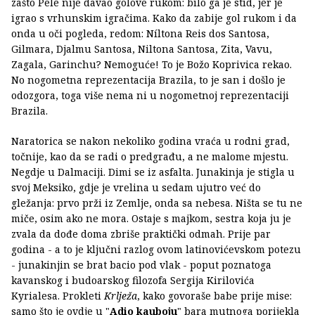
zašto Pele nije davao golove rukom: bilo ga je stid, jer je
igrao s vrhunskim igračima. Kako da zabije gol rukom i da
onda u oči pogleda, redom: Níltona Reis dos Santosa,
Gilmara, Djalmu Santosa, Niltona Santosa, Zita, Vavu,
Zagala, Garinchu? Nemoguće! To je Božo Koprivica rekao.
No nogometna reprezentacija Brazila, to je san i došlo je
odozgora, toga više nema ni u nogometnoj reprezentaciji
Brazila.
Naratorica se nakon nekoliko godina vraća u rodni grad,
točnije, kao da se radi o predgrađu, a ne malome mjestu.
Negdje u Dalmaciji. Dimi se iz asfalta. Junakinja je stigla u
svoj Meksiko, gdje je vrelina u sedam ujutro već do
gležanja: prvo prži iz Zemlje, onda sa nebesa. Ništa se tu ne
miče, osim ako ne mora. Ostaje s majkom, sestra koja ju je
zvala da dođe doma zbriše praktički odmah. Prije par
godina - a to je ključni razlog ovom latinovićevskom potezu
- junakinjin se brat bacio pod vlak - poput poznatoga
kavanskog i budoarskog filozofa Sergija Kirilovića
Kyrialesa. Prokleti
Krlježa
, kako govoraše babe prije mise:
samo što je ovdje u "
Adio kauboju
" bara mutnoga porijekla