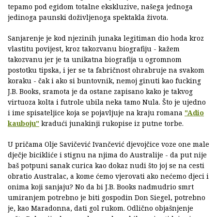
tepamo pod egidom totalne ekskluzive, našega jednoga
jedinoga paunski doživljenoga spektakla života.
Sanjarenje je kod njezinih junaka legitiman dio hoda kroz
vlastitu povijest, kroz takozvanu biografiju - kažem
takozvanu jer je ta unikatna biografija u ogromnom
postotku tipska, i jer se ta fabričnost ohrabruje na svakom
koraku - čak i ako si buntovnik, nemoj ginuti kao fucking
J.B. Books, sramota je da ostane zapisano kako je takvog
virtuoza kolta i futrole ubila neka tamo Nula. Što je ujedno
i ime spisateljice koja se pojavljuje na kraju romana
"Adio
kauboju"
kradući junakinji rukopise iz putne torbe.
U pričama Olje Savičević Ivančević djevojčice voze one male
dječje bicikliće i stignu na njima do Australije - da put nije
baš potpuni sanak curica kao dokaz nudi što joj se na cesti
obratio Australac, a kome ćemo vjerovati ako nećemo djeci i
onima koji sanjaju? No da bi J.B. Books nadmudrio smrt
umiranjem potrebno je biti gospodin Don Siegel, potrebno
je, kao Maradonna, dati gol rukom. Odlično objašnjenje