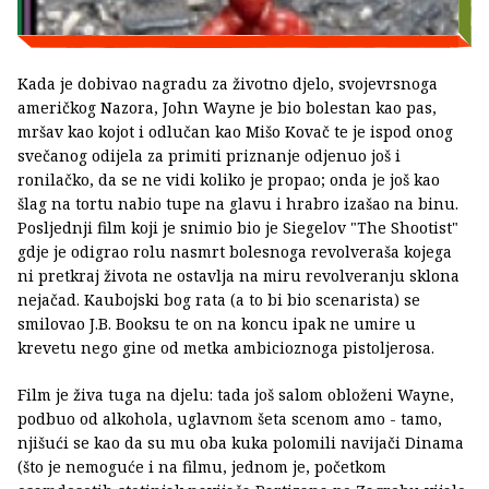
Kada je dobivao nagradu za životno djelo, svojevrsnoga
američkog Nazora, John Wayne je bio bolestan kao pas,
mršav kao kojot i odlučan kao Mišo Kovač te je ispod onog
svečanog odijela za primiti priznanje odjenuo još i
ronilačko, da se ne vidi koliko je propao; onda je još kao
šlag na tortu nabio tupe na glavu i hrabro izašao na binu.
Posljednji film koji je snimio bio je Siegelov "The Shootist"
gdje je odigrao rolu nasmrt bolesnoga revolveraša kojega
ni pretkraj života ne ostavlja na miru revolveranju sklona
nejačad. Kaubojski bog rata (a to bi bio scenarista) se
smilovao J.B. Booksu te on na koncu ipak ne umire u
krevetu nego gine od metka ambicioznoga pistoljerosa.
Film je živa tuga na djelu: tada još salom obloženi Wayne,
podbuo od alkohola, uglavnom šeta scenom amo - tamo,
njišući se kao da su mu oba kuka polomili navijači Dinama
(što je nemoguće i na filmu, jednom je, početkom