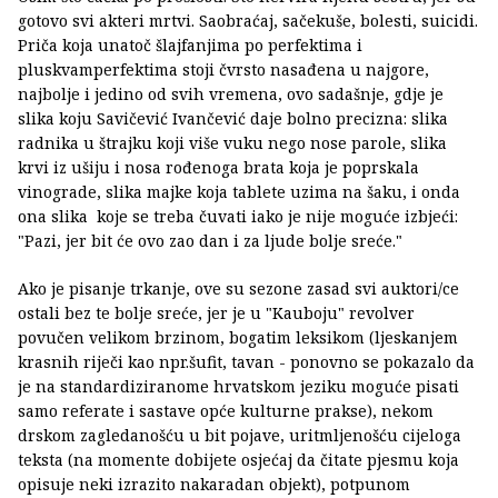
gotovo svi akteri mrtvi. Saobraćaj, sačekuše, bolesti, suicidi.
Priča koja unatoč šlajfanjima po perfektima i
pluskvamperfektima stoji čvrsto nasađena u najgore,
najbolje i jedino od svih vremena, ovo sadašnje, gdje je
slika koju Savičević Ivančević daje bolno precizna: slika
radnika u štrajku koji više vuku nego nose parole, slika
krvi iz ušiju i nosa rođenoga brata koja je poprskala
vinograde, slika majke koja tablete uzima na šaku, i onda
ona slika koje se treba čuvati iako je nije moguće izbjeći:
"Pazi, jer bit će ovo zao dan i za ljude bolje sreće."
Ako je pisanje trkanje, ove su sezone zasad svi auktori/ce
ostali bez te bolje sreće, jer je u "Kauboju" revolver
povučen velikom brzinom, bogatim leksikom (ljeskanjem
krasnih riječi kao npr.šufit, tavan - ponovno se pokazalo da
je na standardiziranome hrvatskom jeziku moguće pisati
samo referate i sastave opće kulturne prakse), nekom
drskom zagledanošću u bit pojave, uritmljenošću cijeloga
teksta (na momente dobijete osjećaj da čitate pjesmu koja
opisuje neki izrazito nakaradan objekt), potpunom