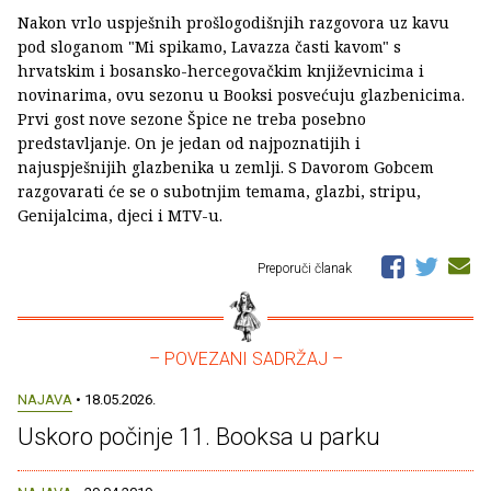
Nakon vrlo uspješnih prošlogodišnjih razgovora uz kavu
pod sloganom "Mi spikamo, Lavazza časti kavom" s
hrvatskim i bosansko-hercegovačkim književnicima i
novinarima, ovu sezonu u Booksi posvećuju glazbenicima.
Prvi gost nove sezone Špice ne treba posebno
predstavljanje. On je jedan od najpoznatijih i
najuspješnijih glazbenika u zemlji. S Davorom Gobcem
razgovarati će se o subotnjim temama, glazbi, stripu,
Genijalcima, djeci i MTV-u.
Preporuči članak
– POVEZANI SADRŽAJ –
NAJAVA
• 18.05.2026.
Uskoro počinje 11. Booksa u parku