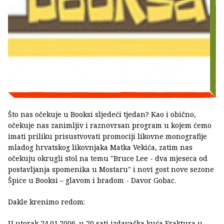
Što nas očekuje u Booksi sljedeći tjedan? Kao i obično,
očekuje nas zanimljiv i raznovrsan program u kojem ćemo
imati priliku prisustvovati promociji likovne monografije
mladog hrvatskog likovnjaka Matka Vekića, zatim nas
očekuju okrugli stol na temu "Bruce Lee - dva mjeseca od
postavljanja spomenika u Mostaru" i novi gost nove sezone
Špice u Booksi – glavom i bradom - Davor Gobac.
Dakle krenimo redom:
U utorak 24.01.2006. u 20 sati izdavačka kuća Fraktura u