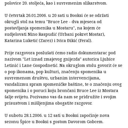
polovice 20. stoljeća, kao i suvremenim slikarstvom.
U četvrtak 26.01.2006. u 20 sati u Booksi će se održati
okrugli stol na temu "Bruce Lee - dva mjeseca od
postavljanja spomenika u Mostaru", na kojem će
sudjelovati Nino Raspudić (Urbani pokret Mostar),
Katarina Luketić (Zarez) i Ivica Ðikić (Feral).
Prije razgovora poslušati ćemo radio dokumentarac pod
nazivom "Let iznad zmajevog gnijezda" autorica Ljubice
Letinić i Lane Gospodnetić. Na okruglom stolu govorit će se
o pop ikonama, pop kulturi, značenju spomenika u
suvremenom društvu, urbanim intervencijama,
vandalizmu spram spomeničke baštine, te o značenju ovog
spomenika i o poruci koju brončani Bruce Lee iz Mostara
šalje svijetu. Pozivamo vas da nam se pridružite i svojim
prisustvom i mišljenjima obogatite razgovor.
U subotu 28.1.2006. u 12 sati u Booksi započinje nova
sezonu Špice u Booksi s gostom Davorom Gobcem.