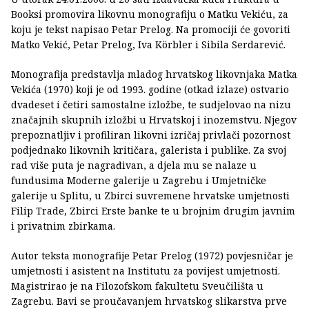
Booksi promovira likovnu monografiju o Matku Vekiću, za
koju je tekst napisao Petar Prelog. Na promociji će govoriti
Matko Vekić, Petar Prelog, Iva Körbler i Sibila Serdarević.
Monografija predstavlja mladog hrvatskog likovnjaka Matka
Vekića (1970) koji je od 1993. godine (otkad izlaze) ostvario
dvadeset i četiri samostalne izložbe, te sudjelovao na nizu
značajnih skupnih izložbi u Hrvatskoj i inozemstvu. Njegov
prepoznatljiv i profiliran likovni izričaj privlači pozornost
podjednako likovnih kritičara, galerista i publike. Za svoj
rad više puta je nagrađivan, a djela mu se nalaze u
fundusima Moderne galerije u Zagrebu i Umjetničke
galerije u Splitu, u Zbirci suvremene hrvatske umjetnosti
Filip Trade, Zbirci Erste banke te u brojnim drugim javnim
i privatnim zbirkama.
Autor teksta monografije Petar Prelog (1972) povjesničar je
umjetnosti i asistent na Institutu za povijest umjetnosti.
Magistrirao je na Filozofskom fakultetu Sveučilišta u
Zagrebu. Bavi se proučavanjem hrvatskog slikarstva prve