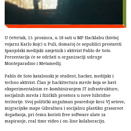
U četvrtak, 15. prosinca, u 18 sati u MP Hacklabu (bivšoj
vojarni Karlo Rojc) u Puli, domaćoj će sepublici prestaviti
španjolski medijski umjetnik i aktivist Pablo de Soto.
Prezentacija će se održati u organizaciji udruge
Monteparadiso i Metamedij.
Pablo de Soto katalonski je student, hacker, medijski i
techno aktivist. Član je hackitectura mreže koja se bavi
eksperimentalnim re-kombiniranjem IT infrastrukture,
socijalnih mreža i fizičkih prostora u nove hibridne
teritorije. Svoj politički angažman posreduje kroz VJ setove,
migracijske mape Gibraltara i socijalnu plastiku grassroot
događanja, pri čemu koristi free software alate za
mapiranje, real time video i on-line kolaboraciju.