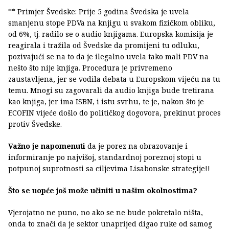
** Primjer Švedske: Prije 5 godina Švedska je uvela
smanjenu stope PDVa na knjigu u svakom fizičkom obliku,
od 6%, tj. radilo se o audio knjigama. Europska komisija je
reagirala i tražila od Švedske da promijeni tu odluku,
pozivajući se na to da je ilegalno uvela tako mali PDV na
nešto što nije knjiga. Procedura je privremeno
zaustavljena, jer se vodila debata u Europskom vijeću na tu
temu. Mnogi su zagovarali da audio knjiga bude tretirana
kao knjiga, jer ima ISBN, i istu svrhu, te je, nakon što je
ECOFIN vijeće došlo do političkog dogovora, prekinut proces
protiv Švedske.
Važno je napomenuti
da je porez na obrazovanje i
informiranje po najvišoj, standardnoj poreznoj stopi u
potpunoj suprotnosti sa ciljevima Lisabonske strategije!!
Što se uopće još može učiniti u našim okolnostima?
Vjerojatno ne puno, no ako se ne bude pokretalo ništa,
onda to znači da je sektor unaprijed digao ruke od samog