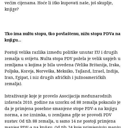
većim cijenama. Hoće li itko kupovati naše, još skuplje,
knjige?
Tko ima nultu stopu, tko povlaštenu, nižu stopu PDVa na
knjigu...
Postoji velika razlika između politike unutar EU i drugih
zemalja u svijetu. Nulta stopa PDV požela je velik uspjeh u
zemljama u kojima je bila uvedena (Velika Britanija, Irska,
Poljska, Koreja, Norveška, Meksiko, Tajland, Izrael, Indija,
Iran, Egipat, i niz drugih afričkih i južnoameričkih
zemalja).
Istraživanje koje je provelo Asocijacija međunarodnih
izdavača 2010. godine na uzorku od 88 zemalja pokazalo je
da je primjena posebne smanjene stope PDV-a na knjigu
norma, a ne iznimka, u zemljama gdje se provodi PDV
sustav. Od tih 88 zemalja, u samo 14 ne postoji primjena
manjeg PDV-a na knjigu. Od tih 74 koje primjenjuju manju