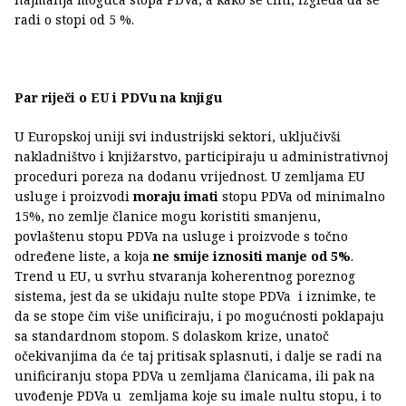
radi o stopi od 5 %.
Par riječi o EU i PDVu na knjigu
U Europskoj uniji svi industrijski sektori, uključivši
nakladništvo i knjižarstvo, participiraju u administrativnoj
proceduri poreza na dodanu vrijednost. U zemljama EU
usluge i proizvodi
moraju imati
stopu PDVa od minimalno
15%, no zemlje članice mogu koristiti smanjenu,
povlaštenu stopu PDVa na usluge i proizvode s točno
određene liste, a koja
ne smije iznositi manje od 5%
.
Trend u EU, u svrhu stvaranja koherentnog poreznog
sistema, jest da se ukidaju nulte stope PDVa i iznimke, te
da se stope čim više unificiraju, i po mogućnosti poklapaju
sa standardnom stopom. S dolaskom krize, unatoč
očekivanjima da će taj pritisak splasnuti, i dalje se radi na
unificiranju stopa PDVa u zemljama članicama, ili pak na
uvođenje PDVa u zemljama koje su imale nultu stopu, i to