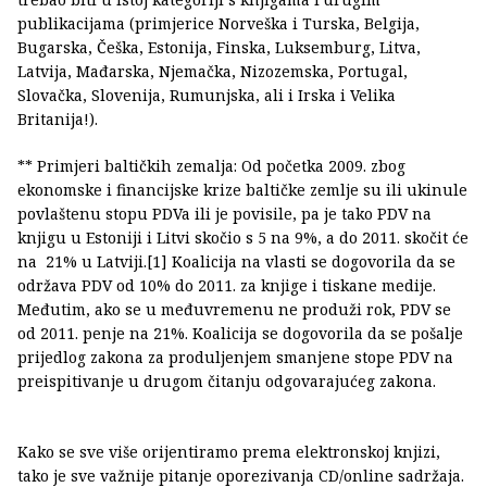
publikacijama (primjerice Norveška i Turska, Belgija,
Bugarska, Češka, Estonija, Finska, Luksemburg, Litva,
Latvija, Mađarska, Njemačka, Nizozemska, Portugal,
Slovačka, Slovenija, Rumunjska, ali i Irska i Velika
Britanija!).
** Primjeri baltičkih zemalja: Od početka 2009. zbog
ekonomske i financijske krize baltičke zemlje su ili ukinule
povlaštenu stopu PDVa ili je povisile, pa je tako PDV na
knjigu u Estoniji i Litvi skočio s 5 na 9%, a do 2011. skočit će
na 21% u Latviji.[1] Koalicija na vlasti se dogovorila da se
održava PDV od 10% do 2011. za knjige i tiskane medije.
Međutim, ako se u međuvremenu ne produži rok, PDV se
od 2011. penje na 21%. Koalicija se dogovorila da se pošalje
prijedlog zakona za produljenjem smanjene stope PDV na
preispitivanje u drugom čitanju odgovarajućeg zakona.
Kako se sve više orijentiramo prema elektronskoj knjizi,
tako je sve važnije pitanje oporezivanja CD/online sadržaja.