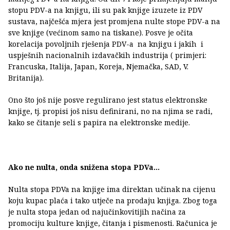
stopu PDV-a na knjigu, ili su pak knjige izuzete iz PDV
sustava, najčešća mjera jest promjena nulte stope PDV-a na
sve knjige (većinom samo na tiskane). Posve je očita
korelacija povoljnih rješenja PDV-a na knjigu i jakih i
uspješnih nacionalnih izdavačkih industrija ( primjeri:
Francuska, Italija, Japan, Koreja, Njemačka, SAD, V.
Britanija).
Ono što još nije posve regulirano jest status elektronske
knjige, tj. propisi još nisu definirani, no na njima se radi,
kako se čitanje seli s papira na elektronske medije.
Ako ne nulta, onda snižena stopa PDVa...
Nulta stopa PDVa na knjige ima direktan učinak na cijenu
koju kupac plaća i tako utječe na prodaju knjiga. Zbog toga
je nulta stopa jedan od najučinkovitijih načina za
promociju kulture knjige, čitanja i pismenosti. Računica je