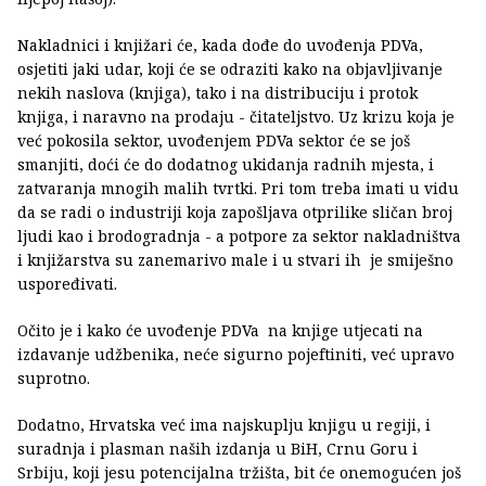
Nakladnici i knjižari će, kada dođe do uvođenja PDVa,
osjetiti jaki udar, koji će se odraziti kako na objavljivanje
nekih naslova (knjiga), tako i na distribuciju i protok
knjiga, i naravno na prodaju - čitateljstvo. Uz krizu koja je
već pokosila sektor, uvođenjem PDVa sektor će se još
smanjiti, doći će do dodatnog ukidanja radnih mjesta, i
zatvaranja mnogih malih tvrtki. Pri tom treba imati u vidu
da se radi o industriji koja zapošljava otprilike sličan broj
ljudi kao i brodogradnja - a potpore za sektor nakladništva
i knjižarstva su zanemarivo male i u stvari ih je smiješno
uspoređivati.
Očito je i kako će uvođenje PDVa na knjige utjecati na
izdavanje udžbenika, neće sigurno pojeftiniti, već upravo
suprotno.
Dodatno, Hrvatska već ima najskuplju knjigu u regiji, i
suradnja i plasman naših izdanja u BiH, Crnu Goru i
Srbiju, koji jesu potencijalna tržišta, bit će onemogućen još