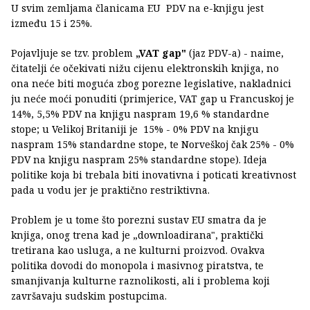
U svim zemljama članicama EU PDV na e-knjigu jest
između 15 i 25%.
Pojavljuje se tzv. problem
„VAT gap"
(jaz PDV-a) - naime,
čitatelji će očekivati nižu cijenu elektronskih knjiga, no
ona neće biti moguća zbog porezne legislative, nakladnici
ju neće moći ponuditi (primjerice, VAT gap u Francuskoj je
14%, 5,5% PDV na knjigu naspram 19,6 % standardne
stope; u Velikoj Britaniji je 15% - 0% PDV na knjigu
naspram 15% standardne stope, te Norveškoj čak 25% - 0%
PDV na knjigu naspram 25% standardne stope). Ideja
politike koja bi trebala biti inovativna i poticati kreativnost
pada u vodu jer je praktično restriktivna.
Problem je u tome što porezni sustav EU smatra da je
knjiga, onog trena kad je „downloadirana", praktički
tretirana kao usluga, a ne kulturni proizvod. Ovakva
politika dovodi do monopola i masivnog piratstva, te
smanjivanja kulturne raznolikosti, ali i problema koji
završavaju sudskim postupcima.