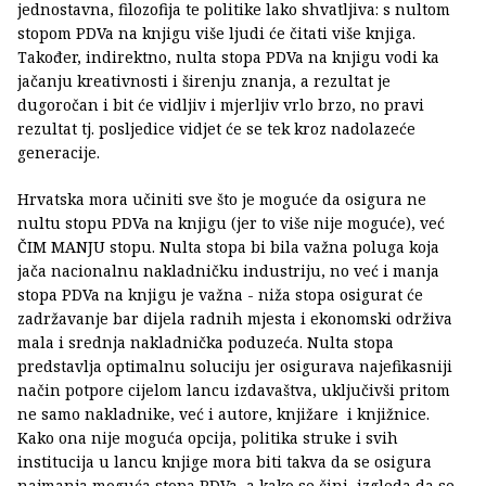
jednostavna, filozofija te politike lako shvatljiva: s nultom
stopom PDVa na knjigu više ljudi će čitati više knjiga.
Također, indirektno, nulta stopa PDVa na knjigu vodi ka
jačanju kreativnosti i širenju znanja, a rezultat je
dugoročan i bit će vidljiv i mjerljiv vrlo brzo, no pravi
rezultat tj. posljedice vidjet će se tek kroz nadolazeće
generacije.
Hrvatska mora učiniti sve što je moguće da osigura ne
nultu stopu PDVa na knjigu (jer to više nije moguće), već
ČIM MANJU stopu. Nulta stopa bi bila važna poluga koja
jača nacionalnu nakladničku industriju, no već i manja
stopa PDVa na knjigu je važna - niža stopa osigurat će
zadržavanje bar dijela radnih mjesta i ekonomski održiva
mala i srednja nakladnička poduzeća. Nulta stopa
predstavlja optimalnu soluciju jer osigurava najefikasniji
način potpore cijelom lancu izdavaštva, uključivši pritom
ne samo nakladnike, već i autore, knjižare i knjižnice.
Kako ona nije moguća opcija, politika struke i svih
institucija u lancu knjige mora biti takva da se osigura
najmanja moguća stopa PDVa, a kako se čini, izgleda da se