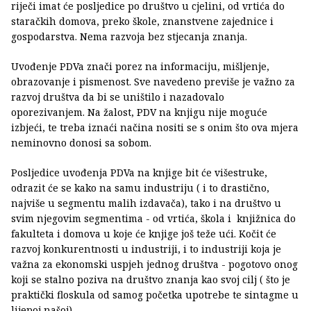
riječi imat će posljedice po društvo u cjelini, od vrtića do
staračkih domova, preko škole, znanstvene zajednice i
gospodarstva. Nema razvoja bez stjecanja znanja.
Uvođenje PDVa znači porez na informaciju, mišljenje,
obrazovanje i pismenost. Sve navedeno previše je važno za
razvoj društva da bi se uništilo i nazadovalo
oporezivanjem. Na žalost, PDV na knjigu nije moguće
izbjeći, te treba iznaći načina nositi se s onim što ova mjera
neminovno donosi sa sobom.
Posljedice uvođenja PDVa na knjige bit će višestruke,
odrazit će se kako na samu industriju ( i to drastično,
najviše u segmentu malih izdavača), tako i na društvo u
svim njegovim segmentima - od vrtića, škola i knjižnica do
fakulteta i domova u koje će knjige još teže ući. Kočit će
razvoj konkurentnosti u industriji, i to industriji koja je
važna za ekonomski uspjeh jednog društva - pogotovo onog
koji se stalno poziva na društvo znanja kao svoj cilj ( što je
praktički floskula od samog početka upotrebe te sintagme u
lijepoj našoj).