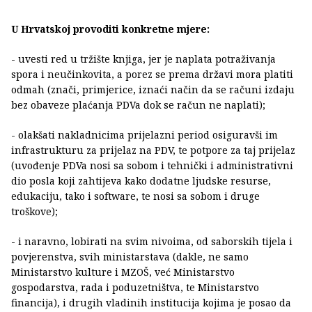
U Hrvatskoj provoditi konkretne mjere:
- uvesti red u tržište knjiga, jer je naplata potraživanja
spora i neučinkovita, a porez se prema državi mora platiti
odmah (znači, primjerice, iznaći način da se računi izdaju
bez obaveze plaćanja PDVa dok se račun ne naplati);
- olakšati nakladnicima prijelazni period osiguravši im
infrastrukturu za prijelaz na PDV, te potpore za taj prijelaz
(uvođenje PDVa nosi sa sobom i tehnički i administrativni
dio posla koji zahtijeva kako dodatne ljudske resurse,
edukaciju, tako i software, te nosi sa sobom i druge
troškove);
- i naravno, lobirati na svim nivoima, od saborskih tijela i
povjerenstva, svih ministarstava (dakle, ne samo
Ministarstvo kulture i MZOŠ, već Ministarstvo
gospodarstva, rada i poduzetništva, te Ministarstvo
financija), i drugih vladinih institucija kojima je posao da