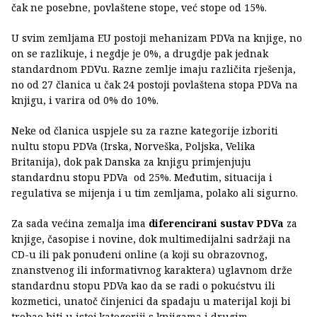
čak ne posebne, povlaštene stope, već stope od 15%.
U svim zemljama EU postoji mehanizam PDVa na knjige, no
on se razlikuje, i negdje je 0%, a drugdje pak jednak
standardnom PDVu. Razne zemlje imaju različita rješenja,
no od 27 članica u čak 24 postoji povlaštena stopa PDVa na
knjigu, i varira od 0% do 10%.
Neke od članica uspjele su za razne kategorije izboriti
nultu stopu PDVa (Irska, Norveška, Poljska, Velika
Britanija), dok pak Danska za knjigu primjenjuju
standardnu stopu PDVa od 25%. Međutim, situacija i
regulativa se mijenja i u tim zemljama, polako ali sigurno.
Za sada većina zemalja ima
diferencirani sustav PDVa
za
knjige, časopise i novine, dok multimedijalni sadržaji na
CD-u ili pak ponuđeni online (a koji su obrazovnog,
znanstvenog ili informativnog karaktera) uglavnom drže
standardnu stopu PDVa kao da se radi o pokućstvu ili
kozmetici, unatoč činjenici da spadaju u materijal koji bi
trebao biti u istoj kategoriji s knjigama i drugim