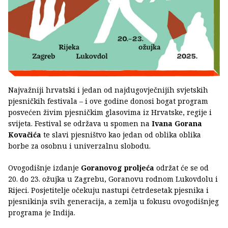
Najvažniji hrvatski i jedan od najdugovječnijih svjetskih
pjesničkih festivala – i ove godine donosi bogat program
posvećen živim pjesničkim glasovima iz Hrvatske, regije i
svijeta. Festival se održava u spomen na
Ivana Gorana
Kovačića
te slavi pjesništvo kao jedan od oblika oblika
borbe za osobnu i univerzalnu slobodu.
Ovogodišnje izdanje
Goranovog proljeća
održat će se od
20. do 23. ožujka u Zagrebu, Goranovu rodnom Lukovdolu i
Rijeci. Posjetitelje očekuju nastupi četrdesetak pjesnika i
pjesnikinja svih generacija, a zemlja u fokusu ovogodišnjeg
programa je Indija.