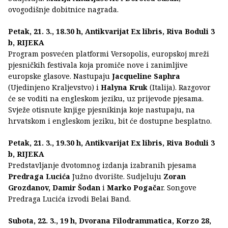
ovogodišnje dobitnice nagrada.
Petak, 21. 3., 18.30 h, Antikvarijat Ex libris, Riva Boduli 3
b, RIJEKA
Program posvećen platformi Versopolis, europskoj mreži
pjesničkih festivala koja promiče nove i zanimljive
europske glasove. Nastupaju
Jacqueline Saphra
(Ujedinjeno Kraljevstvo) i
Halyna Kruk
(Italija). Razgovor
će se voditi na engleskom jeziku, uz prijevode pjesama.
Svježe otisnute knjige pjesnikinja koje nastupaju, na
hrvatskom i engleskom jeziku, bit će dostupne besplatno.
Petak, 21. 3., 19.30 h, Antikvarijat Ex libris, Riva Boduli 3
b, RIJEKA
Predstavljanje dvotomnog izdanja izabranih pjesama
Predraga Lucića
Južno dvorište. Sudjeluju
Zoran
Grozdanov, Damir Šodan
i
Marko Pogača
r. Songove
Predraga Lucića izvodi Belai Band.
Subota, 22. 3., 19 h, Dvorana Filodrammatica, Korzo 28,