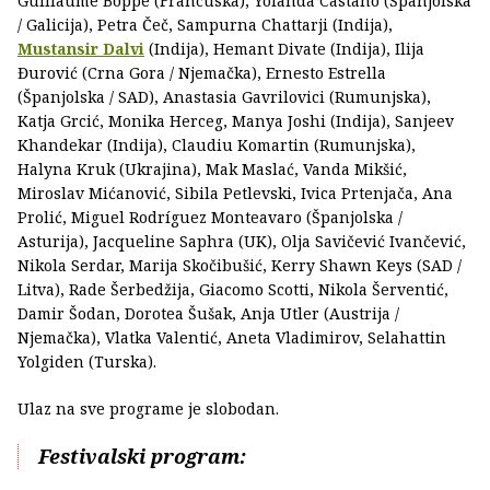
Guillaume Boppe (Francuska), Yolanda Castaño (Španjolska
/ Galicija), Petra Čeč, Sampurna Chattarji (Indija),
Mustansir Dalvi
(Indija), Hemant Divate (Indija), Ilija
Đurović (Crna Gora / Njemačka), Ernesto Estrella
(Španjolska / SAD), Anastasia Gavrilovici (Rumunjska),
Katja Grcić, Monika Herceg, Manya Joshi (Indija), Sanjeev
Khandekar (Indija), Claudiu Komartin (Rumunjska),
Halyna Kruk (Ukrajina), Mak Maslać, Vanda Mikšić,
Miroslav Mićanović, Sibila Petlevski, Ivica Prtenjača, Ana
Prolić, Miguel Rodríguez Monteavaro (Španjolska /
Asturija), Jacqueline Saphra (UK), Olja Savičević Ivančević,
Nikola Serdar, Marija Skočibušić, Kerry Shawn Keys (SAD /
Litva), Rade Šerbedžija, Giacomo Scotti, Nikola Šerventić,
Damir Šodan, Dorotea Šušak, Anja Utler (Austrija /
Njemačka), Vlatka Valentić, Aneta Vladimirov, Selahattin
Yolgiden (Turska).
Ulaz na sve programe je slobodan.
Festivalski program: