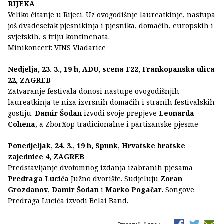
RIJEKA
Veliko čitanje u Rijeci. Uz ovogodišnje laureatkinje, nastupa
još dvadesetak pjesnikinja i pjesnika, domaćih, europskih i
svjetskih, s triju kontinenata.
Minikoncert: VINS Vladarice
Nedjelja, 23. 3., 19 h, ADU, scena F22, Frankopanska ulica
22, ZAGREB
Zatvaranje festivala donosi nastupe ovogodišnjih
laureatkinja te niza izvrsnih domaćih i stranih festivalskih
gostiju.
Damir Šodan
izvodi svoje prepjeve
Leonarda
Cohena
, a ZborXop tradicionalne i partizanske pjesme
Ponedjeljak, 24. 3., 19 h, Spunk, Hrvatske bratske
zajednice 4, ZAGREB
Predstavljanje dvotomnog izdanja izabranih pjesama
Predraga Lucića
Južno dvorište. Sudjeluju
Zoran
Grozdanov
,
Damir Šodan
i
Marko Pogačar
. Songove
Predraga Lucića izvodi Belai Band.