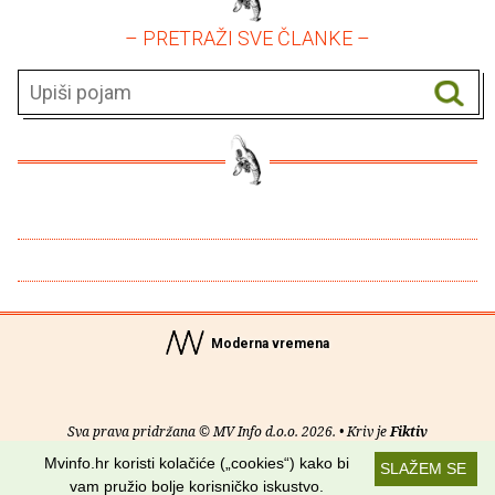
– PRETRAŽI SVE ČLANKE –
Moderna vremena
Sva prava pridržana © MV Info d.o.o. 2026. • Kriv je
Fiktiv
Mvinfo.hr koristi kolačiće („cookies“) kako bi
SLAŽEM SE
O nama
•
Pomoć
•
Uvjeti korištenja
•
RSS kanali
vam pružio bolje korisničko iskustvo.