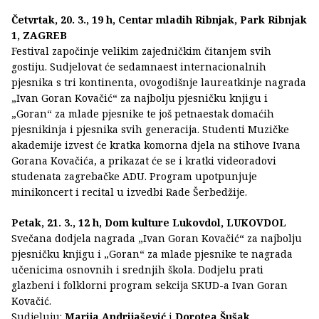
Četvrtak, 20. 3., 19 h, Centar mladih Ribnjak, Park Ribnjak
1, ZAGREB
Festival započinje velikim zajedničkim čitanjem svih
gostiju. Sudjelovat će sedamnaest internacionalnih
pjesnika s tri kontinenta, ovogodišnje laureatkinje nagrada
„Ivan Goran Kovačić“ za najbolju pjesničku knjigu i
„Goran“ za mlade pjesnike te još petnaestak domaćih
pjesnikinja i pjesnika svih generacija. Studenti Muzičke
akademije izvest će kratka komorna djela na stihove Ivana
Gorana Kovačića, a prikazat će se i kratki videoradovi
studenata zagrebačke ADU. Program upotpunjuje
minikoncert i recital u izvedbi Rade Šerbedžije.
Petak, 21. 3., 12 h, Dom kulture Lukovdol, LUKOVDOL
Svečana dodjela nagrada „Ivan Goran Kovačić“ za najbolju
pjesničku knjigu i „Goran“ za mlade pjesnike te nagrada
učenicima osnovnih i srednjih škola. Dodjelu prati
glazbeni i folklorni program sekcija SKUD-a Ivan Goran
Kovačić.
Sudjeluju:
Marija Andrijašević
i
Dorotea Šušak
,