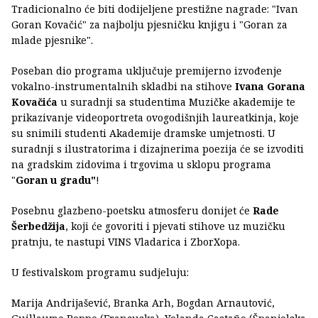
Tradicionalno će biti dodijeljene prestižne nagrade: "Ivan
Goran Kovačić" za najbolju pjesničku knjigu i "Goran za
mlade pjesnike".
Poseban dio programa uključuje premijerno izvođenje
vokalno-instrumentalnih skladbi na stihove
Ivana Gorana
Kovačića
u suradnji sa studentima Muzičke akademije te
prikazivanje videoportreta ovogodišnjih laureatkinja, koje
su snimili studenti Akademije dramske umjetnosti. U
suradnji s ilustratorima i dizajnerima poezija će se izvoditi
na gradskim zidovima i trgovima u sklopu programa
"
Goran u gradu"
!
Posebnu glazbeno-poetsku atmosferu donijet će
Rade
Šerbedžija
, koji će govoriti i pjevati stihove uz muzičku
pratnju, te nastupi VINS Vladarica i ZborXopa.
U festivalskom programu sudjeluju:
Marija Andrijašević, Branka Arh, Bogdan Arnautović,