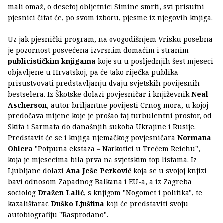
mali omaž, o desetoj obljetnici Simine smrti, svi prisutni
pjesnici čitat će, po svom izboru, pjesme iz njegovih knjiga.
Uz jak pjesnički program, na ovogodišnjem Vrisku posebna
je pozornost posvećena izvrsnim domaćim i stranim
publicističkim knjigama
koje su u posljednjih šest mjeseci
objavljene u Hrvatskoj, pa će tako riječka publika
prisustvovati predstavljanju dvaju svjetskih povijesnih
bestselera. Iz Škotske dolazi povjesničar i književnik
Neal
Ascherson
, autor briljantne povijesti Crnog mora, u kojoj
predočava mijene koje je prošao taj turbulentni prostor, od
Skita i Sarmata do današnjih sukoba Ukrajine i Rusije.
Predstavit će se i knjiga njemačkog povjesničara
Normana
Ohlera
"Potpuna ekstaza – Narkotici u Trećem Reichu",
koja je mjesecima bila prva na svjetskim top listama. Iz
Ljubljane dolazi
Ana Ješe Perković
koja se u svojoj knjizi
bavi odnosom Zapadnog Balkana i EU-a, a iz Zagreba
sociolog
Dražen Lalić
, s knjigom "Nogomet i politika", te
kazalištarac
Duško Ljuština
koji će predstaviti svoju
autobiografiju "Rasprodano".