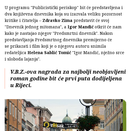
U programu "Publicistički periskop" bit će predstavljena i
dva književna dnevnika koja su izazvala veliku pozornost
kritike i čitatelja –
Zdravko Zima
predstavit će svoj
"Dnevnik jednog mitomana", a
Igor Mandić
otkrit će nam
kako je nastajao njegov "Predsmrtni dnevnik". Nakon
predstavljanja Predsmrtnog dnevnika premijerno će
se prikazati i film koji je o njegovu autoru snimila
redateljica
Helena Sablić Tomić
"Igor Mandić, nježno srce
i sloboda lajanja".
V.B.Z.-ova nagrada za najbolji neobjavljeni
roman godine bit
će prvi puta
dodijeljena
u
Rijeci.