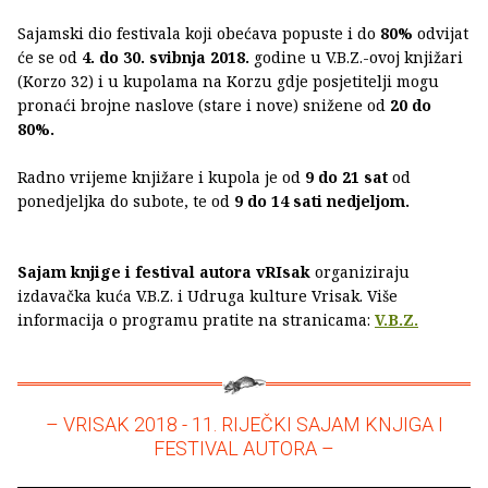
Sajamski dio festivala koji obećava popuste i do
80%
odvijat
će se od
4. do 30. svibnja 2018.
godine u V.B.Z.-ovoj knjižari
(Korzo 32) i u kupolama na Korzu gdje posjetitelji mogu
pronaći brojne naslove (stare i nove) snižene od
20 do
80%.
Radno vrijeme knjižare i kupola je od
9 do 21 sat
od
ponedjeljka do subote, te od
9 do 14 sati nedjeljom.
Sajam knjige i festival autora vRIsak
organiziraju
izdavačka kuća V.B.Z. i Udruga kulture Vrisak. Više
informacija o programu pratite na stranicama:
V.B.Z.
– VRISAK 2018 - 11. RIJEČKI SAJAM KNJIGA I
FESTIVAL AUTORA –