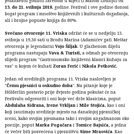
jedanaestu godinu zaredom u Rijeci (i Malom Lošinju) od
13. do 21. svibnja 2018.
godine. Festival i ove godine donosi
bogat program i mnoštvo književnih i kulturnih događanja,
ali i brojne popuste knjiga do 80%.
Svečano otvorenje 11. Vriska
održat će se u nedjelju 13.
svibnja u 19,30 sati u Brodu Marina (Adamićev gat). Meštar
otvorenja je legendarni
Vojo Šiljak
. U glazbenom dijelu
programa nastupaju
Vava & Turisti,
a odmah po otvorenju
slijedi program "Gastronomsko-književni klasici kuhaju za
vas" u kojem će kuhati
Zoran Ferić
i
Nikola Petković.
Jedan od središnjih programa 11. Vriska naslovljen je
"
Čemu pjesnici u oskudno doba
". Na pitanje koje je
Hölderlin postavio prije dvjesto godina pokušat će na
Festivalu odgovoriti i oni koje već drže klasicima, poput
Abdulaha Sidrana, Irene Vrkljan
i
Mile Stojića
, kao i oni
koji zauzimaju središnje mjesto na današnjoj pjesničkoj
sceni, kako svojim pjesmama tako i svojim angažmanom oko
poezije, poput
Marka Pogačara
i
Tomice Bajsića,
a jedna
će večer biti posvećena i pjesništvu
Sime Mraovića
. Kao