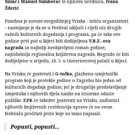
Simić i Manuel Šumberac
te njihova urednica,
Ivana
Žderić
.
Posebna je novost ovogodišnjeg Vriska - ističu organizatori
- nastojanje je da se u Festival uključi i cijeli niz drugih
važnih kulturnih događanja i programa, pa će tako ove
godine prvi put u Rijeci biti dodijeljena
V.B.Z.-ova
nagrada
za najbolji neobjavljeni roman godine,
najizdašnija regionalna književna nagrada. Nagrade će biti
dodijeljene u srijedu, 16. 5. u Guvernerovoj palači u Rijeci.
Na Vrisku će gostovati i
G-točka,
glazbeno-umjetnički
program koji je protekle godine u Zagrebu bio jedan od
kulturnih događaja godine, jer je drugačije predstavljanje
umjetnika i njihovih djela naišlo na izuzetan odaziv
publike.
EPK
će također gostovati na Vrisku, sudionici
njihovih književnih rezidencija upravo će na ovom
festivalu pročitati priče koje su tamo napisali.
Popusti, popusti...