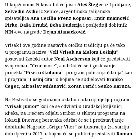
U književnom Fokusu bit će pisci
Aleš Šteger
iz Ljubljane,
Selvedin Avdić
iz Zenice, argentinsko-talijanska
spisateljica
Ana Cecilia Prenz Kopušar
,
Emir Imamović
Pirke, Daša Drndić, Boba Đuderija
i posljednji dobitnik
NIN-ove nagrade
Dejan Atanacković.
Vrisak i ove godine nastavlja otočku tradiciju pa će tako
u programu naziva "
Veli Vrisak na Malom Lošinju
"
gostovati škotski autor
Neal Ascherson
koji će predstaviti
svoj roman "Crno more", a održat će se i gostovanje
projekta "
Pisci u školama
– program poticanja čitanja" kao
i program "
Lošinj čita
" u kojima će sudjelovati
Branko
Čegec, Miroslav Mićanović, Zoran Ferić
i
Senko Karuza
.
Na Festivalu se godinama ustalio i jutarnji dječji program
"
Vrisak Junior"
koji će se odvijati u Gradskoj knjižnici
Rijeka, na Dječjem odjelu Stribor. U sklopu programa na
lokaciji Dnevnog boravaka održat će se i predstavljanje
dobitnika Nagrade „Grigor Vitez“ za ilustraciju (za stariju
dob djece) u 2017. u kojem će se publici predstaviti
Roman