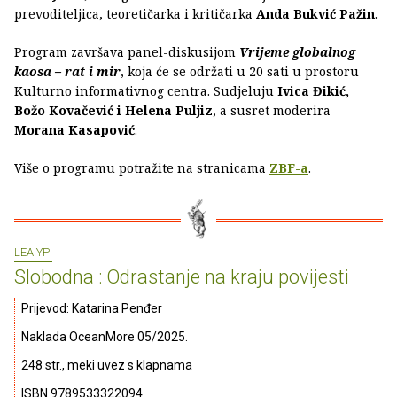
prevoditeljica, teoretičarka i kritičarka
Anda Bukvić Pažin
.
Program završava panel-diskusijom
Vrijeme globalnog
kaosa – rat i mir
, koja će se održati u 20 sati u prostoru
Kulturno informativnog centra. Sudjeluju
Ivica Đikić,
Božo Kovačević i Helena Puljiz
, a susret moderira
Morana Kasapović
.
Više o programu potražite na stranicama
ZBF-a
.
LEA YPI
Slobodna : Odrastanje na kraju povijesti
Prijevod: Katarina Penđer
Naklada OceanMore 05/2025.
248 str., meki uvez s klapnama
ISBN 9789533322094