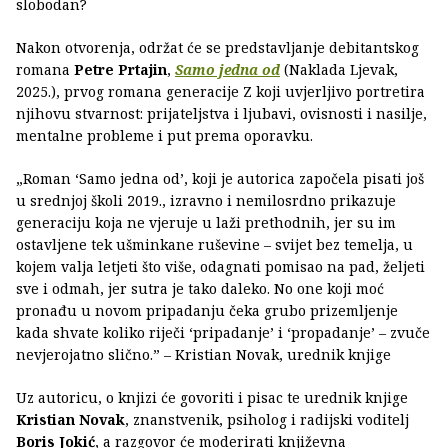
slobodan?
Nakon otvorenja, održat će se predstavljanje debitantskog
romana
Petre Prtajin
,
Samo jedna od
(Naklada Ljevak,
2025.), prvog romana generacije Z koji uvjerljivo portretira
njihovu stvarnost: prijateljstva i ljubavi, ovisnosti i nasilje,
mentalne probleme i put prema oporavku.
„Roman ‘Samo jedna od’, koji je autorica započela pisati još
u srednjoj školi 2019., izravno i nemilosrdno prikazuje
generaciju koja ne vjeruje u laži prethodnih, jer su im
ostavljene tek ušminkane ruševine – svijet bez temelja, u
kojem valja letjeti što više, odagnati pomisao na pad, željeti
sve i odmah, jer sutra je tako daleko. No one koji moć
pronađu u novom pripadanju čeka grubo prizemljenje
kada shvate koliko riječi ‘pripadanje’ i ‘propadanje’ – zvuče
nevjerojatno slično.” – Kristian Novak, urednik knjige
Uz autoricu, o knjizi će govoriti i pisac te urednik knjige
Kristian Novak
, znanstvenik, psiholog i radijski voditelj
Boris Jokić
, a razgovor će moderirati književna