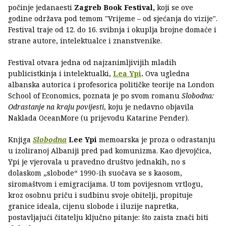
počinje jedanaesti
Zagreb Book Festival,
koji se ove
godine održava pod temom "Vrijeme – od sjećanja do vizije".
Festival traje od 12. do 16. svibnja i okuplja brojne domaće i
strane autore, intelektualce i znanstvenike.
Festival otvara jedna od najzanimljivijih mladih
publicistkinja i intelektualki,
Lea Ypi
.
Ova ugledna
albanska autorica i profesorica političke teorije na London
School of Economics, poznata je po svom romanu
Slobodna:
Odrastanje na kraju povijesti
, koju je nedavno objavila
Naklada OceanMore (u prijevodu Katarine Penđer).
Knjiga
Slobodna
Lee Ypi
memoarska je proza o odrastanju
u izoliranoj Albaniji pred pad komunizma. Kao djevojčica,
Ypi je vjerovala u pravedno društvo jednakih, no s
dolaskom „slobode“ 1990-ih suočava se s kaosom,
siromaštvom i emigracijama. U tom povijesnom vrtlogu,
kroz osobnu priču i sudbinu svoje obitelji, propituje
granice ideala, cijenu slobode i iluzije napretka,
postavljajući čitatelju ključno pitanje: što zaista znači biti