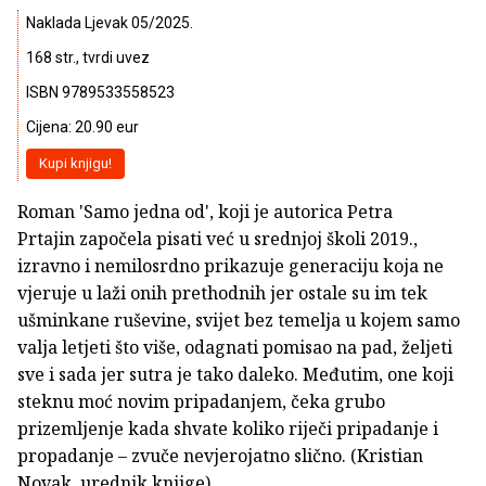
Naklada Ljevak 05/2025.
168 str., tvrdi uvez
ISBN 9789533558523
Cijena: 20.90 eur
Kupi knjigu!
Roman 'Samo jedna od', koji je autorica Petra
Prtajin započela pisati već u srednjoj školi 2019.,
izravno i nemilosrdno prikazuje generaciju koja ne
vjeruje u laži onih prethodnih jer ostale su im tek
ušminkane ruševine, svijet bez temelja u kojem samo
valja letjeti što više, odagnati pomisao na pad, željeti
sve i sada jer sutra je tako daleko. Međutim, one koji
steknu moć novim pripadanjem, čeka grubo
prizemljenje kada shvate koliko riječi pripadanje i
propadanje – zvuče nevjerojatno slično. (Kristian
Novak, urednik knjige)