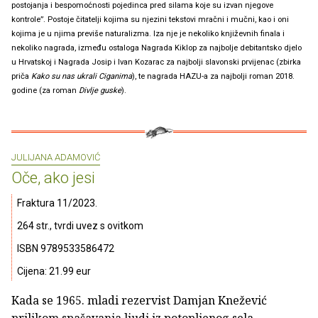
postojanja i bespomoćnosti pojedinca pred silama koje su izvan njegove
kontrole”. Postoje čitatelji kojima su njezini tekstovi mračni i mučni, kao i oni
kojima je u njima previše naturalizma. Iza nje je nekoliko književnih finala i
nekoliko nagrada, između ostaloga Nagrada Kiklop za najbolje debitantsko djelo
u Hrvatskoj i Nagrada Josip i Ivan Kozarac za najbolji slavonski prvijenac (zbirka
priča
Kako su nas ukrali Ciganima
), te nagrada HAZU-a za najbolji roman 2018.
godine (za roman
Divlje guske
).
JULIJANA ADAMOVIĆ
Oče, ako jesi
Fraktura 11/2023.
264 str., tvrdi uvez s ovitkom
ISBN 9789533586472
Cijena: 21.99 eur
Kada se 1965. mladi rezervist Damjan Knežević
prilikom spašavanja ljudi iz potopljenog sela