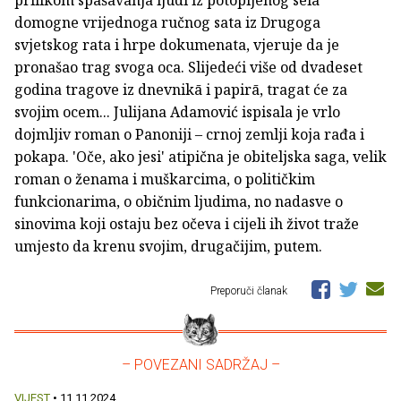
domogne vrijednoga ručnog sata iz Drugoga
svjetskog rata i hrpe dokumenata, vjeruje da je
pronašao trag svoga oca. Slijedeći više od dvadeset
godina tragove iz dnevnikā i papirā, tragat će za
svojim ocem... Julijana Adamović ispisala je vrlo
dojmljiv roman o Panoniji – crnoj zemlji koja rađa i
pokapa. 'Oče, ako jesi' atipična je obiteljska saga, velik
roman o ženama i muškarcima, o političkim
funkcionarima, o običnim ljudima, no nadasve o
sinovima koji ostaju bez očeva i cijeli ih život traže
umjesto da krenu svojim, drugačijim, putem.
Preporuči članak
– POVEZANI SADRŽAJ –
VIJEST
• 11.11.2024.