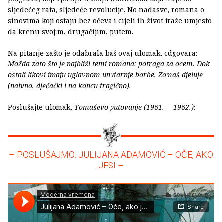
sljedećeg rata, sljedeće revolucije. No nadasve, romana o
sinovima koji ostaju bez očeva i cijeli ih život traže umjesto
da krenu svojim, drugačijim, putem.
Na pitanje zašto je odabrala baš ovaj ulomak, odgovara:
Možda zato što je najbliži temi romana: potraga za ocem. Dok
ostali likovi imaju uglavnom unutarnje borbe, Zomaš djeluje
(naivno, dječački i na koncu tragično).
Poslušajte ulomak,
Tomaševo putovanje (1961. -– 1962.)
:
– POSLUŠAJMO: JULIJANA ADAMOVIĆ – OČE, AKO
JESI –