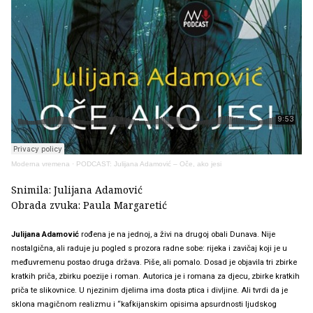
Moderna vremena
·
PODCAST: Julijana Adamović – Oče, ako jesi
Snimila: Julijana Adamović
Obrada zvuka: Paula Margaretić
Julijana Adamović
rođena je na jednoj, a živi na drugoj obali Dunava. Nije
nostalgična, ali raduje ju pogled s prozora radne sobe: rijeka i zavičaj koji je u
međuvremenu postao druga država. Piše, ali pomalo. Dosad je objavila tri zbirke
kratkih priča, zbirku poezije i roman. Autorica je i romana za djecu, zbirke kratkih
priča te slikovnice. U njezinim djelima ima dosta ptica i divljine. Ali tvrdi da je
sklona magičnom realizmu i “kafkijanskim opisima apsurdnosti ljudskog