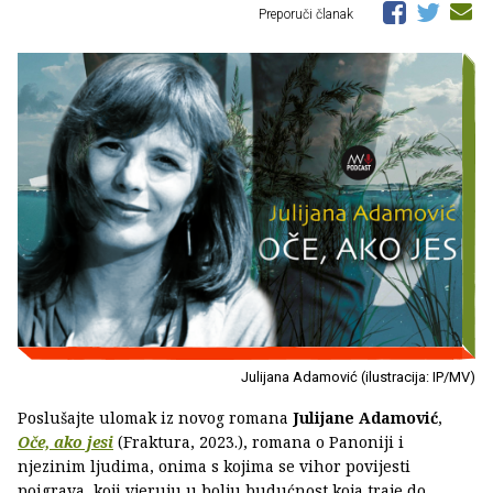
Preporuči članak
Julijana Adamović (ilustracija: IP/MV)
Poslušajte ulomak iz novog romana
Julijane Adamović
,
Oče, ako jesi
(Fraktura, 2023.), romana o Panoniji i
njezinim ljudima, onima s kojima se vihor povijesti
poigrava, koji vjeruju u bolju budućnost koja traje do