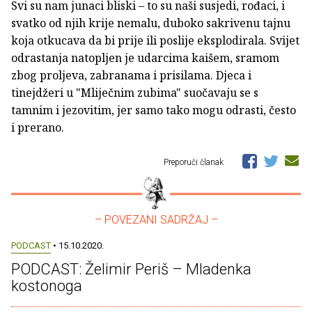
Svi su nam junaci bliski – to su naši susjedi, rođaci, i
svatko od njih krije nemalu, duboko sakrivenu tajnu
koja otkucava da bi prije ili poslije eksplodirala. Svijet
odrastanja natopljen je udarcima kaišem, sramom
zbog proljeva, zabranama i prisilama. Djeca i
tinejdžeri u "Mliječnim zubima" suočavaju se s
tamnim i jezovitim, jer samo tako mogu odrasti, često
i prerano.
Preporuči članak
– POVEZANI SADRŽAJ –
PODCAST
• 15.10.2020.
PODCAST: Želimir Periš – Mladenka
kostonoga