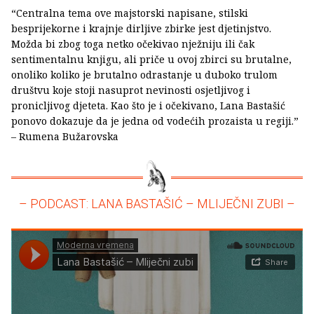
“Centralna tema ove majstorski napisane, stilski
besprijekorne i krajnje dirljive zbirke jest djetinjstvo.
Možda bi zbog toga netko očekivao nježniju ili čak
sentimentalnu knjigu, ali priče u ovoj zbirci su brutalne,
onoliko koliko je brutalno odrastanje u duboko trulom
društvu koje stoji nasuprot nevinosti osjetljivog i
pronicljivog djeteta. Kao što je i očekivano, Lana Bastašić
ponovo dokazuje da je jedna od vodećih prozaista u regiji.”
– Rumena Bužarovska
– PODCAST: LANA BASTAŠIĆ – MLIJEČNI ZUBI –