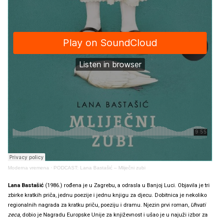
Moderna vremena
·
PODCAST: Lana Bastašić – Mliječni zubi
Lana Bastašić
(1986.) rođena je u Zagrebu, a odrasla u Banjoj Luci. Objavila je tri
zbirke kratkih priča, jednu poezije i jednu knjigu za djecu. Dobitnica je nekoliko
regionalnih nagrada za kratku priču, poeziju i dramu. Njezin prvi roman,
Uhvati
zeca
, dobio je Nagradu Europske Unije za književnost i ušao je u najuži izbor za