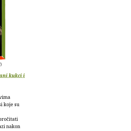
V)
ani kukci i
ovima
i koje su
pročitati
lazi nakon