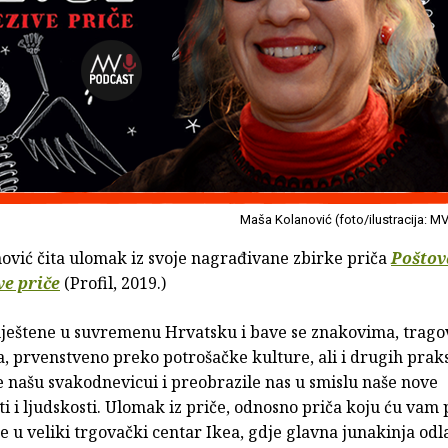
Maša Kolanović (foto/ilustracija: M
ović čita ulomak iz svoje nagrađivane zbirke priča
Poštov
ve priče
(Profil, 2019.)
mještene u suvremenu Hrvatsku i bave se znakovima, trag
, prvenstveno preko potrošačke kulture, ali i drugih praks
e našu svakodnevicui i preobrazile nas u smislu naše nove
i i ljudskosti. Ulomak iz priče, odnosno priča koju ću vam 
e u veliki trgovački centar Ikea, gdje glavna junakinja od