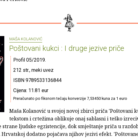
MAŠA KOLANOVIĆ
Poštovani kukci : I druge jezive priče
Profil 05/2019.
212 str., meki uvez
ISBN 9789533136844
Cijena: 11.81 eur
Preračunato po fiksnom tečaju konverzije 7,53450 kuna za 1 euro
Maša Kolanović u svojoj novoj zbirci priča 'Poštovani k
tekstom i crtežima oblikuje onaj sablasni i teško izreci
 strane ljudske egzistencije, dok smještanje priča u razdob
u Hrvatskoj dodatno pojačava njihov jezivi efekt. 'Poštovan