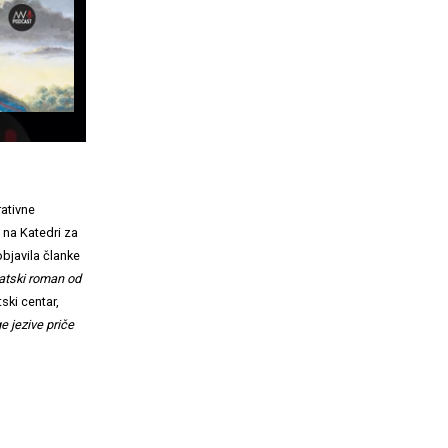
rativne
 na Katedri za
objavila članke
vatski roman od
ski centar,
e jezive priče