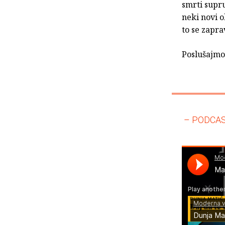
smrti supru
neki novi o
to se zapra
Poslušajmo
– PODCAS