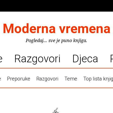
Moderna vremena
Pogledaj... sve je puno knjiga.
e
Razgovori
Djeca
e
Preporuke
Razgovori
Teme
Top lista knji