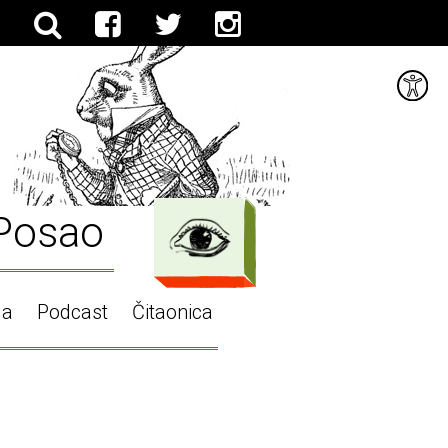
Posao
ga
Podcast
Čitaonica