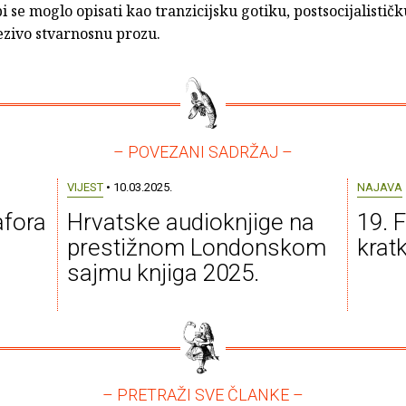
i se moglo opisati kao tranzicijsku gotiku, postsocijalistič
ezivo stvarnosnu prozu.
– POVEZANI SADRŽAJ –
VIJEST
• 10.03.2025.
NAJAVA
afora
Hrvatske audioknjige na
19. 
prestižnom Londonskom
krat
sajmu knjiga 2025.
– PRETRAŽI SVE ČLANKE –