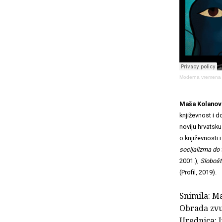
Moderna vremena
Maša Kolanov
književnost i d
noviju hrvatsku
o književnosti i
socijalizma do 
2001.),
Slobošt
(Profil, 2019).
Snimila: M
Obrada zvu
Urednica: 