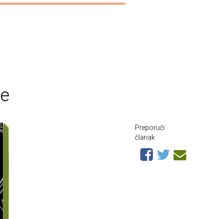
če
Preporuči
članak