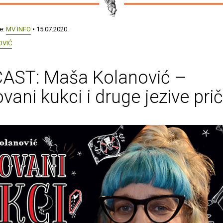
še:
MV INFO
• 15.07.2020.
OVIĆ
AST: Maša Kolanović –
vani kukci i druge jezive pri