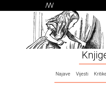
Knjig
Najave
Vijesti
Kritik