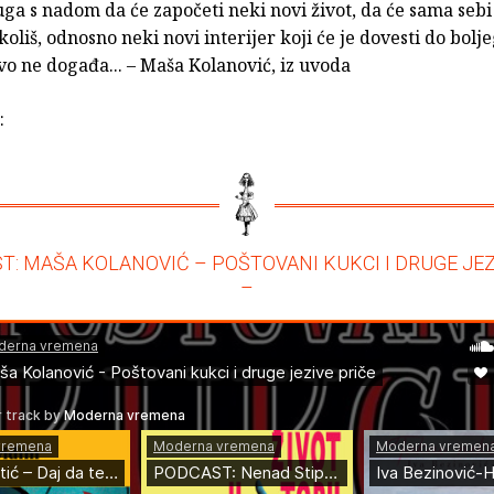
ga s nadom da će započeti neki novi život, da će sama sebi 
koliš, odnosno neki novi interijer koji će je dovesti do boljeg
vo ne događa... – Maša Kolanović, iz uvoda
:
T: MAŠA KOLANOVIĆ – POŠTOVANI KUKCI I DRUGE JEZ
–