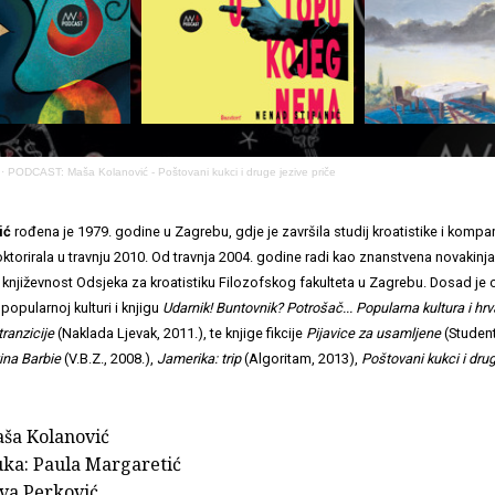
·
PODCAST: Maša Kolanović - Poštovani kukci i druge jezive priče
ić
rođena je 1979. godine u Zagrebu, gdje je završila studij kroatistike i kompa
oktorirala u travnju 2010. Od travnja 2004. godine radi kao znanstvena novakinja
 književnost Odsjeka za kroatistiku Filozofskog fakulteta u Zagrebu. Dosad je 
 popularnoj kulturi i knjigu
Udarnik! Buntovnik? Potrošač... Popularna kultura i hr
tranzicije
(Naklada Ljevak, 2011.), te knjige fikcije
Pijavice za usamljene
(Student
ina Barbie
(V.B.Z., 2008.),
Jamerika: trip
(Algoritam, 2013),
Poštovani kukci i drug
aša Kolanović
ka: Paula Margaretić
Iva Perković