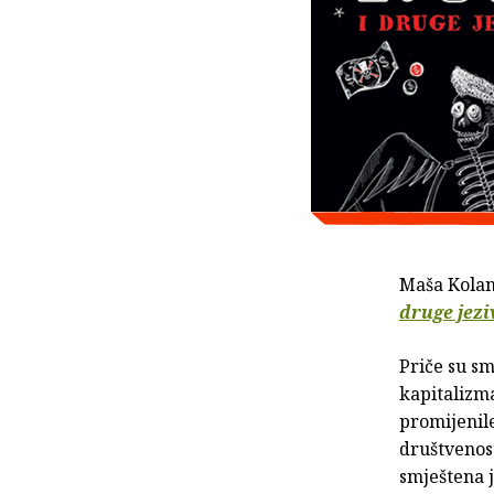
Maša Kolan
druge jezi
Priče su s
kapitalizma
promijenil
društvenost
smještena j