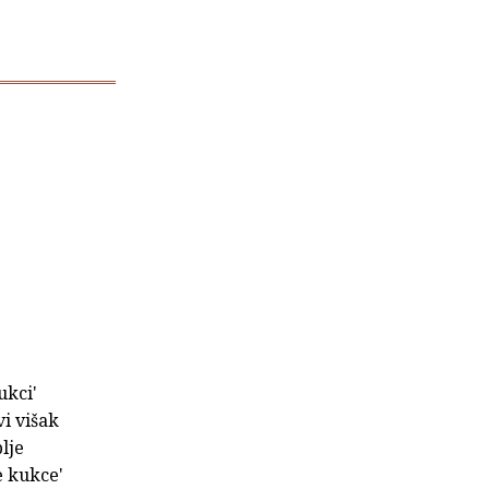
ukci'
vi višak
lje
e kukce'