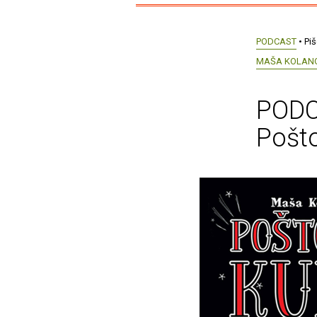
PODCAST
• Pi
MAŠA KOLAN
PODC
Pošto