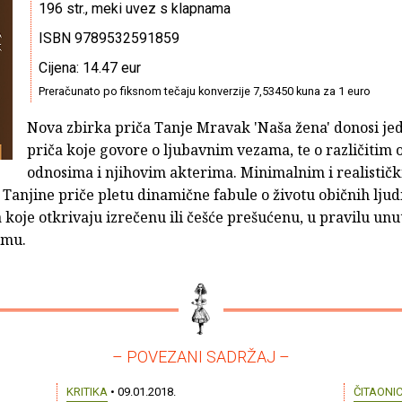
196 str., meki uvez s klapnama
ISBN 9789532591859
Cijena: 14.47 eur
Preračunato po fiksnom tečaju konverzije 7,53450 kuna za 1 euro
Nova zbirka priča Tanje Mravak 'Naša žena' donosi je
priča koje govore o ljubavnim vezama, te o različitim 
odnosima i njihovim akterima. Minimalnim i realistič
Tanjine priče pletu dinamične fabule o životu običnih ljud
 koje otkrivaju izrečenu ili češće prešućenu, u pravilu unu
amu.
– POVEZANI SADRŽAJ –
KRITIKA
• 09.01.2018.
ČITAONI