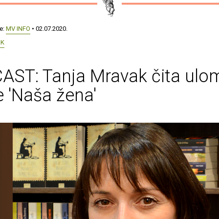
še:
MV INFO
• 02.07.2020.
AK
ST: Tanja Mravak čita ulom
e 'Naša žena'