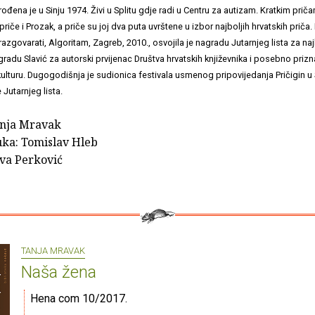
rođena je u Sinju 1974. Živi u Splitu gdje radi u Centru za autizam. Kratkim priča
riče i Prozak, a priče su joj dva puta uvrštene u izbor najboljih hrvatskih prič
zgovarati, Algoritam, Zagreb, 2010., osvojila je nagradu Jutarnjeg lista za na
gradu Slavić za autorski prvijenac Društva hrvatskih književnika i posebno pri
ulturu. Dugogodišnja je sudionica festivala usmenog pripovijedanja Pričigin u S
 Jutarnjeg lista.
anja Mravak
ka: Tomislav Hleb
Iva Perković
TANJA MRAVAK
Naša žena
Hena com 10/2017.