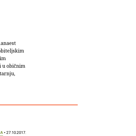
danaest
obiteljskim
kim
i u običnim
tarnju,
CA
• 27.10.2017.