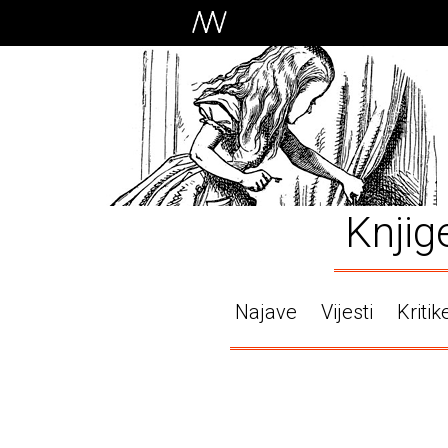
Knjig
Najave
Vijesti
Kritik