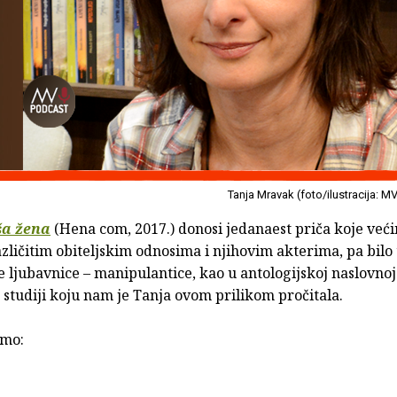
Tanja Mravak (foto/ilustracija: M
a žena
(Hena com, 2017.) donosi jedanaest priča koje već
zličitim obiteljskim odnosima i njihovim akterima, pa bilo t
 ljubavnice – manipulantice, kao u antologijskoj naslovnoj 
 studiji koju nam je Tanja ovom prilikom pročitala.
jmo: