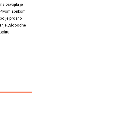
ma osvojila je
a. Prvom zbirkom
jbolje prozno
znanje „Slobodne
plitu.