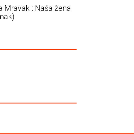
a Mravak : Naša žena
mak)