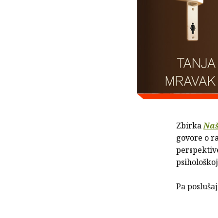
Zbirka
Naš
govore o ra
perspektive
psihološkoj
Pa posluša