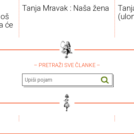
Tanja Mravak : Naša žena
Tanj
još
(ulo
da će
– PRETRAŽI SVE ČLANKE –