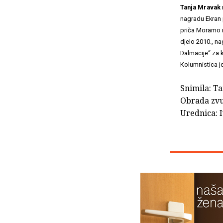
Tanja Mravak
nagradu Ekran p
priča Moramo ra
djelo 2010., na
Dalmacije“ za k
Kolumnistica je
Snimila: T
Obrada zvu
Urednica: 