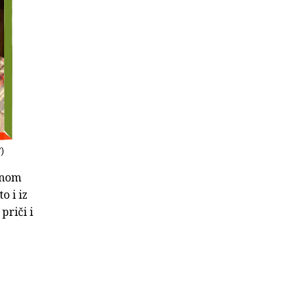
V)
inom
o i iz
priči i