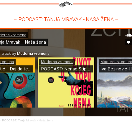
– PODCAST: TANJA MRAVAK - NAŠA ŽENA –
·
PODCAST: Tanja Mravak - Naša žena