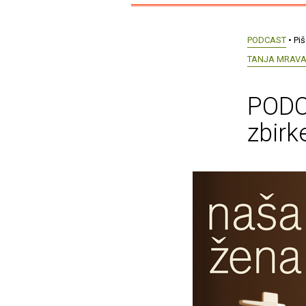
PODCAST
• Pi
TANJA MRAV
PODCA
zbirk