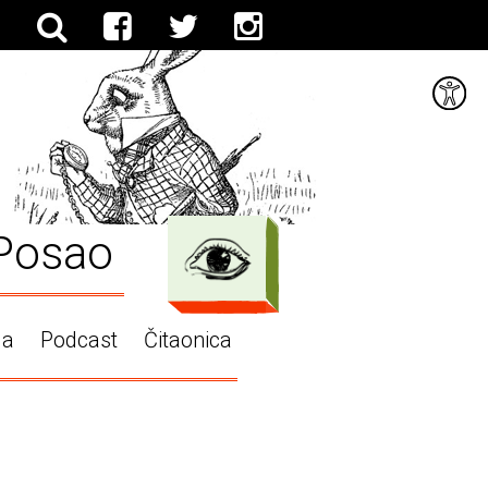
Posao
ga
Podcast
Čitaonica