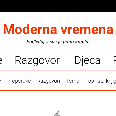
Moderna vremena
Pogledaj... sve je puno knjiga.
e
Razgovori
Djeca
e
Preporuke
Razgovori
Teme
Top lista knji