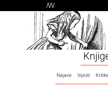
Knjig
Najave
Vijesti
Kritik