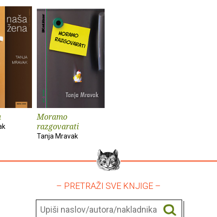
a
Moramo
razgovarati
ak
Tanja Mravak
– PRETRAŽI SVE KNJIGE –