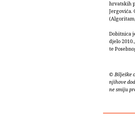
hrvatskih p
Jergovića. 
(Algoritam,
Dobitnica j
djelo 2010.
te Posebno
© Bilješke 
njihove dod
ne smiju pr