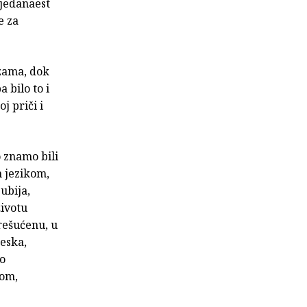
 jedanaest
e za
ezama, dok
 bilo to i
j priči i
o znamo bili
m jezikom,
ubija,
životu
prešućenu, u
teska,
to
nom,