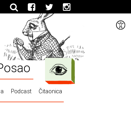
Posao
ga
Podcast
Čitaonica