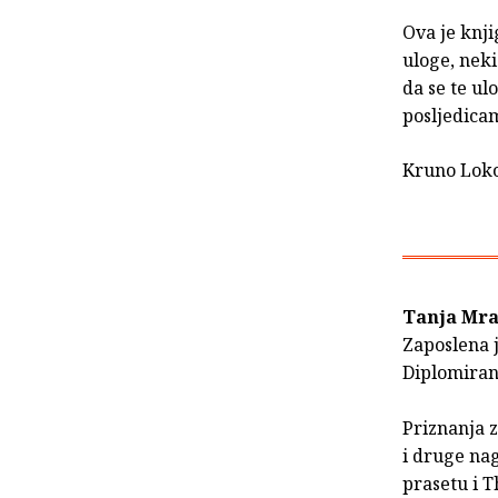
Ova je knji
uloge, neki
da se te ul
posljedica
Kruno Loko
Tanja Mr
Zaposlena j
Diplomirana
Priznanja z
i druge nag
prasetu i T