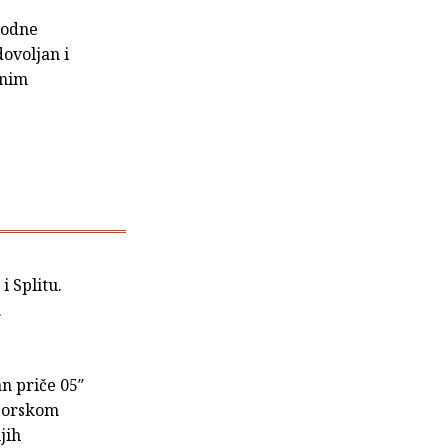
rodne
dovoljan i
šnim
i Splitu.
.
n priče 05″
 Morskom
jih