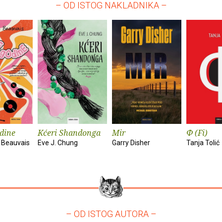
– OD ISTOG NAKLADNIKA –
dine
Kćeri Shandonga
Mir
Φ (Fi)
 Beauvais
Eve J. Chung
Garry Disher
Tanja Tolić
– OD ISTOG AUTORA –