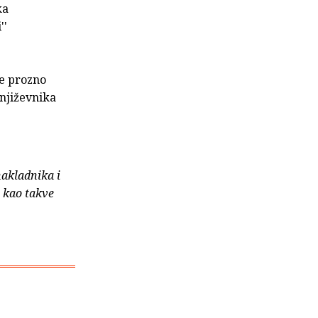
ka
''
je prozno
književnika
nakladnika i
e kao takve