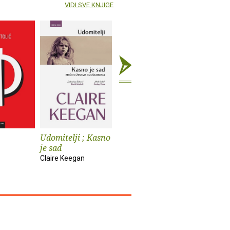
VIDI SVE KNJIGE
Udomitelji ; Kasno
Čast
Teška vo
je sad
Elif Shafak
Pia Prezelj
Claire Keegan