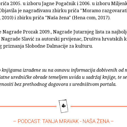
riča 2005. u izboru Jagne Pogačnik i 2006. u izboru Miljen
Objavila je nagrađivanu zbirku priča ''Moramo razgovarati
 2010) i zbirku priča "Naša žena" (Hena com, 2017).
e Nagrade Prozak 2009., Nagrade Jutarnjeg lista za najbol
, Nagrade Slavić za autorski prvijenac, Društva hrvatskih 
g priznanja Slobodne Dalmacije za kulturu.
o knjigama izrađene su na osnovu informacija dobivenih od 
atne uredničke obrade temeljem uvida u sadržaj knjige, te s
enositi bez prethodnog dogovora s uredništvom portala.
– PODCAST: TANJA MRAVAK - NAŠA ŽENA –