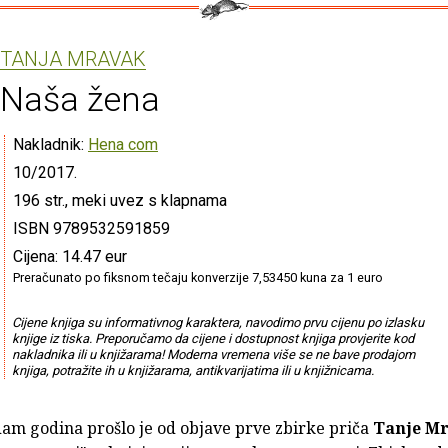
TANJA MRAVAK
Naša žena
Nakladnik:
Hena com
10/2017.
196 str., meki uvez s klapnama
ISBN 9789532591859
Cijena: 14.47 eur
Preračunato po fiksnom tečaju konverzije 7,53450 kuna za 1 euro
Cijene knjiga su informativnog karaktera, navodimo prvu cijenu po izlasku
knjige iz tiska. Preporučamo da cijene i dostupnost knjiga provjerite kod
nakladnika ili u knjižarama! Moderna vremena više se ne bave prodajom
knjiga, potražite ih u knjižarama, antikvarijatima ili u knjižnicama.
dam godina prošlo je od objave prve zbirke priča
Tanje M