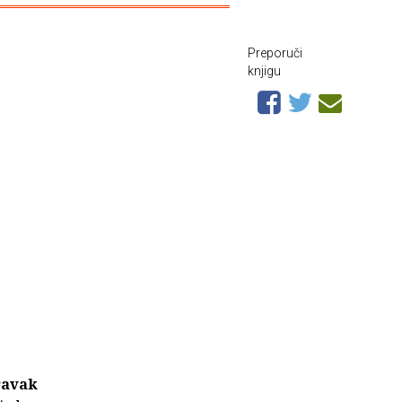
Preporuči
knjigu
ravak