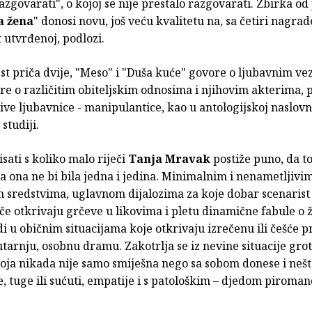
govarati", o kojoj se nije prestalo razgovarati. Zbirka od
a žena
" donosi novu, još veću kvalitetu na, sa četiri nagrad
 utvrđenoj, podlozi.
st priča dvije, "Meso" i "Duša kuće" govore o ljubavnim v
re o različitim obiteljskim odnosima i njihovim akterima, pa
ive ljubavnice - manipulantice, kao u antologijskoj naslovno
studiji.
isati s koliko malo riječi
Tanja Mravak
postiže puno, da t
a ona ne bi bila jedna i jedina. Minimalnim i nenametljivi
m sredstvima, uglavnom dijalozima za koje dobar scenarist 
če otkrivaju grčeve u likovima i pletu dinamične fabule o 
di u običnim situacijama koje otkrivaju izrečenu ili češće 
tarnju, osobnu dramu. Zakotrlja se iz nevine situacije gro
oja nikada nije samo smiješna nego sa sobom donese i neš
, tuge ili sućuti, empatije i s patološkim – djedom piroma