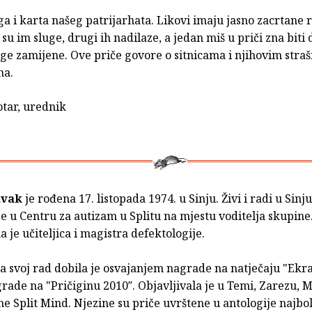
ga i karta našeg patrijarhata. Likovi imaju jasno zacrtane 
 su im sluge, drugi ih nadilaze, a jedan miš u priči zna biti 
oge zamijene. Ove priče govore o sitnicama i njihovim stra
ma.
tar, urednik
avak
je rođena 17. listopada 1974. u Sinju. Živi i radi u Sinju 
e u Centru za autizam u Splitu na mjestu voditelja skupine
 je učiteljica i magistra defektologije.
a svoj rad dobila je osvajanjem nagrade na natječaju "Ekra
rade na "Pričiginu 2010″. Objavljivala je u Temi, Zarezu,
he Split Mind. Njezine su priče uvrštene u antologije najbol