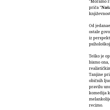
"Moramo raz
priča "
Naš
književnost
Od jedanae
ostale govo
iz perspekt
psihološkoj 
Teško je op
bismo ona, 
realistički
Tanjine pri
običnih lju
pravilu unu
komedija k
melankolije
recimo.