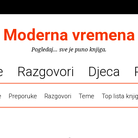
Moderna vremena
Pogledaj... sve je puno knjiga.
e
Razgovori
Djeca
e
Preporuke
Razgovori
Teme
Top lista knji