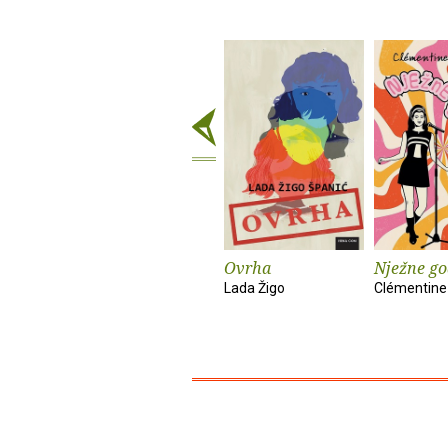
Ovrha
Nježne go
Lada Žigo
Clémentine