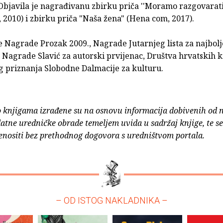
Objavila je nagrađivanu zbirku priča ''Moramo razgovarati
 2010) i zbirku priča "Naša žena" (Hena com, 2017).
e Nagrade Prozak 2009., Nagrade Jutarnjeg lista za najbol
, Nagrade Slavić za autorski prvijenac, Društva hrvatskih 
g priznanja Slobodne Dalmacije za kulturu.
o knjigama izrađene su na osnovu informacija dobivenih od 
atne uredničke obrade temeljem uvida u sadržaj knjige, te s
enositi bez prethodnog dogovora s uredništvom portala.
– OD ISTOG NAKLADNIKA –