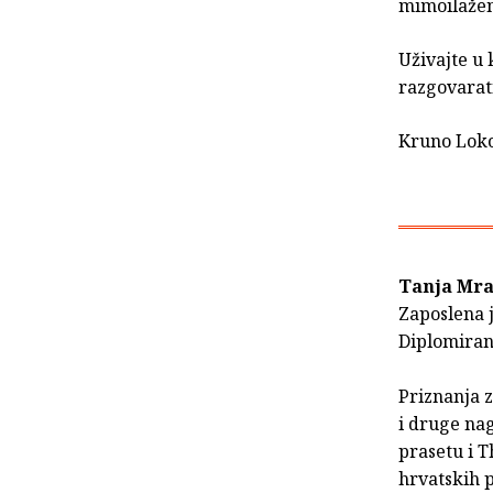
mimoilaženj
Uživajte u 
razgovarati
Kruno Lok
Tanja Mr
Zaposlena j
Diplomirana
Priznanja z
i druge nag
prasetu i T
hrvatskih p