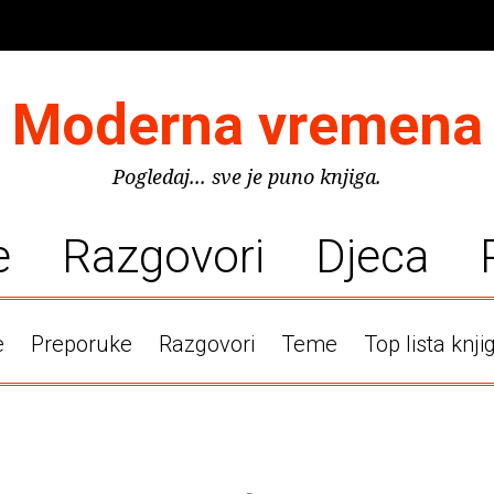
Moderna vremena
Pogledaj... sve je puno knjiga.
e
Razgovori
Djeca
e
Preporuke
Razgovori
Teme
Top lista knji