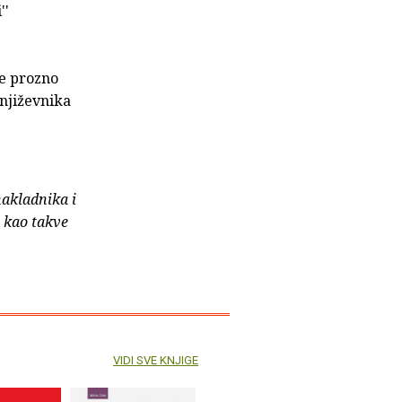
''
je prozno
književnika
nakladnika i
e kao takve
VIDI SVE KNJIGE