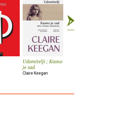
Udomitelji ; Kasno
Čast
Teška vo
je sad
Elif Shafak
Pia Prezelj
Claire Keegan