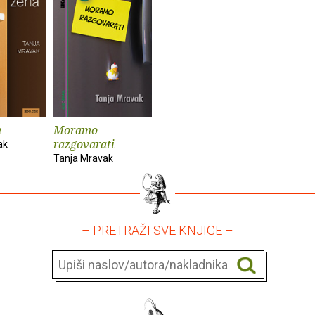
a
Moramo
razgovarati
ak
Tanja Mravak
– PRETRAŽI SVE KNJIGE –