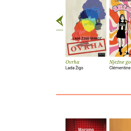
Ovrha
Nježne go
Lada Žigo
Clémentine