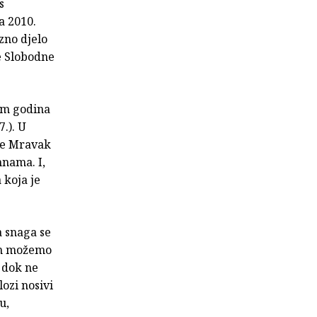
s
a 2010.
zno djelo
e Slobodne
dam godina
.). U
je Mravak
mnama. I,
 koja je
a snaga se
 ih možemo
 dok ne
ozi nosivi
u,