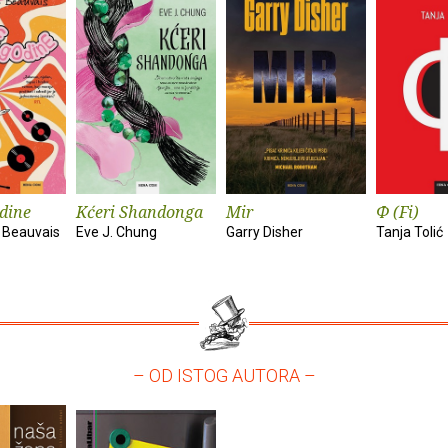
dine
Kćeri Shandonga
Mir
Φ (Fi)
 Beauvais
Eve J. Chung
Garry Disher
Tanja Tolić
– OD ISTOG AUTORA –