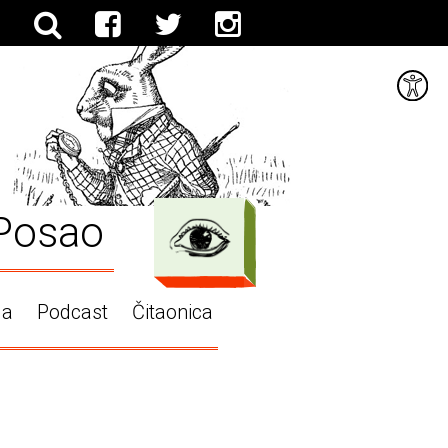
Posao
ga
Podcast
Čitaonica