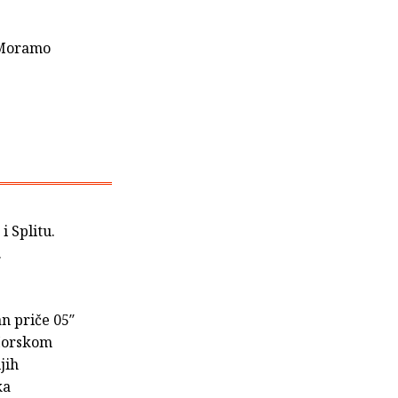
 „Moramo
i Splitu.
.
n priče 05″
 Morskom
jih
ka