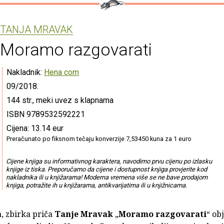
TANJA MRAVAK
Moramo razgovarati
Nakladnik:
Hena com
09/2018.
144 str., meki uvez s klapnama
ISBN 9789532592221
Cijena: 13.14 eur
Preračunato po fiksnom tečaju konverzije 7,53450 kuna za 1 euro
Cijene knjiga su informativnog karaktera, navodimo prvu cijenu po izlasku
knjige iz tiska. Preporučamo da cijene i dostupnost knjiga provjerite kod
nakladnika ili u knjižarama! Moderna vremena više se ne bave prodajom
knjiga, potražite ih u knjižarama, antikvarijatima ili u knjižnicama.
, zbirka priča
Tanje Mravak
„
Moramo razgovarati
“ ob