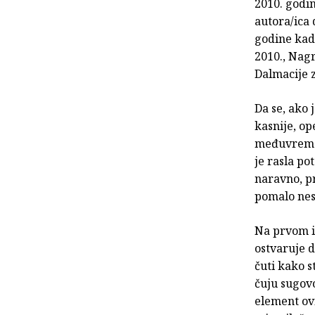
2010. godi
autora/ica 
godine kada
2010., Nag
Dalmacije z
Da se, ako 
kasnije, o
međuvremen
je rasla po
naravno, pr
pomalo nest
Na prvom i
ostvaruje 
čuti kako 
čuju sugovo
element ovi