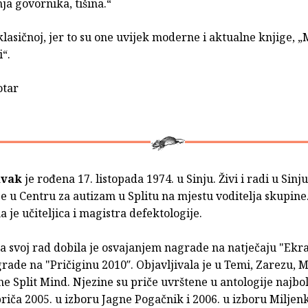
a govornika, tišina.“
klasičnoj, jer to su one uvijek moderne i aktualne knjige,
“.
otar
avak
je rođena 17. listopada 1974. u Sinju. Živi i radi u Sinju 
e u Centru za autizam u Splitu na mjestu voditelja skupine
 je učiteljica i magistra defektologije.
a svoj rad dobila je osvajanjem nagrade na natječaju "Ekra
rade na "Pričiginu 2010″. Objavljivala je u Temi, Zarezu,
he Split Mind. Njezine su priče uvrštene u antologije najbol
riča 2005. u izboru Jagne Pogačnik i 2006. u izboru Miljen