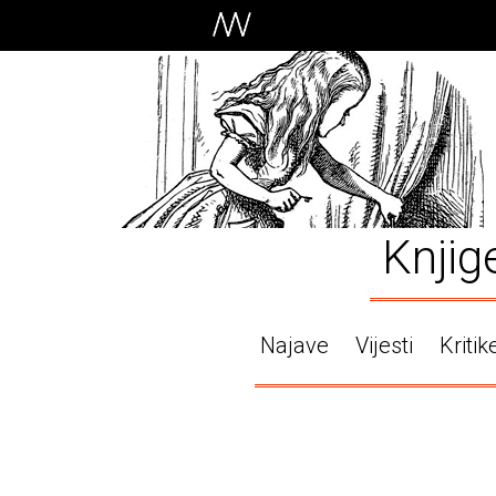
Knjig
Najave
Vijesti
Kritik