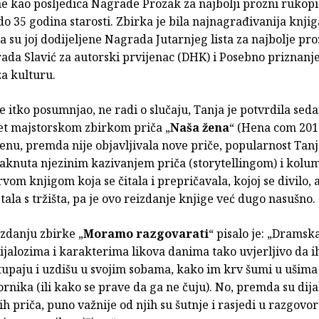
ne kao posljedica Nagrade Prozak za najbolji prozni rukopi
do 35 godina starosti. Zbirka je bila najnagrađivanija knjig
 su joj dodijeljene Nagrada Jutarnjeg lista za najbolje pro
rada Slavić za autorski prvijenac (DHK) i Posebno priznanj
a kulturu.
je itko posumnjao, ne radi o slučaju, Tanja je potvrdila se
pet majstorskom zbirkom priča „
Naša žena
“ (Hena com 2017
u, premda nije objavljivala nove priče, popularnost Tan
taknuta njezinim kazivanjem priča (storytellingom) i kolu
vom knjigom koja se čitala i prepričavala, kojoj se divilo, a
ala s tržišta, pa je ovo reizdanje knjige već dugo nasušno.
zdanju zbirke „
Moramo razgovarati
“ pisalo je: „Dramsk
dijalozima i karakterima likova danima tako uvjerljivo da
stupaju i uzdišu u svojim sobama, kako im krv šumi u ušima
rnika (ili kako se prave da ga ne čuju). No, premda su dijal
h priča, puno važnije od njih su šutnje i rasjedi u razgovor