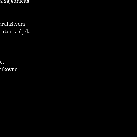
za zajednička
varalaštvom
ružen, a djela
e,
trukovne