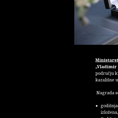
Ministarst
„Vladimir
području kn
kazališne 
Nagrada se
godišnja
izložena