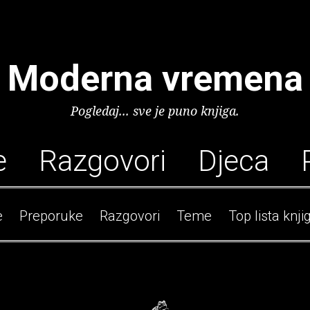
Moderna vremena
Pogledaj... sve je puno knjiga.
e
Razgovori
Djeca
e
Preporuke
Razgovori
Teme
Top lista knji