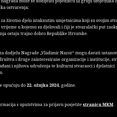
 nagrada može se dodijeliti pojedincu ili grupi umjetnika 
ka ostvarenja;
za životno djelo istaknutim umjetnicima koji su svojim st
i vrijeme u kojemu su djelovali i čiji je stvaralački put zaok
enja ostaju trajno dobro Republike Hrvatske.
 za dodjelu Nagrade „Vladimir Nazor“ mogu davati ustanov
ruštva i druge zainteresirane organizacije i institucije, s
đani i njihova udruženja te kulturni stvaraoci i djelatnici
o.
 se upućuju do
22. ožujka 2024.
godine.
ormacija s uputstvima za prijavu posjetite
stranicu MKM
.