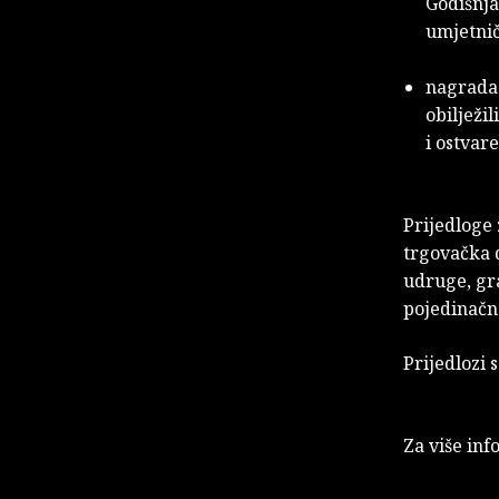
Godišnja
umjetnič
nagrada 
obilježil
i ostvar
Prijedloge
trgovačka d
udruge, gra
pojedinačn
Prijedlozi
Za više inf