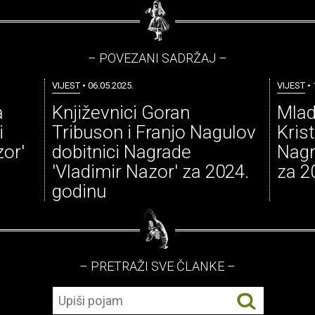
– POVEZANI SADRŽAJ –
VIJEST
• 06.05.2025.
VIJEST
• 
a
Književnici Goran
Mlad
i
Tribuson i Franjo Nagulov
Kris
or'
dobitnici Nagrade
Nagr
'Vladimir Nazor' za 2024.
za 2
godinu
– PRETRAŽI SVE ČLANKE –