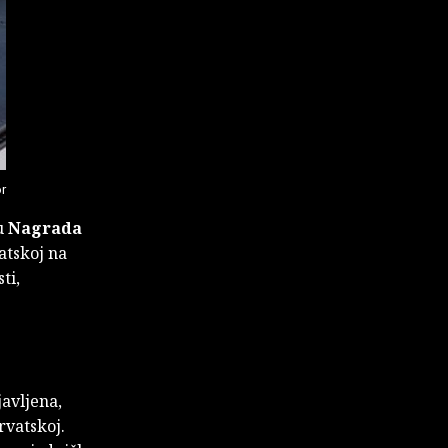
r
lu
Nagrada
atskoj na
ti,
javljena,
rvatskoj.