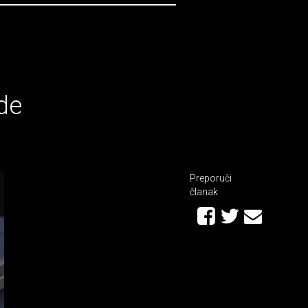
de
Preporuči
članak