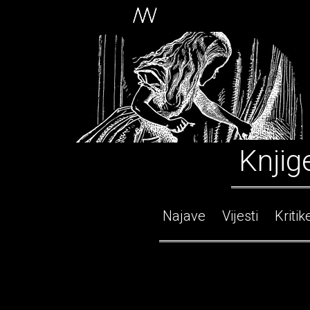
Knjig
Najave
Vijesti
Kritik