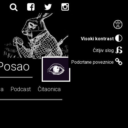
Visoki kontrast
Čitljiv slog
Posao
Podcrtane poveznice
ga
Podcast
Čitaonica