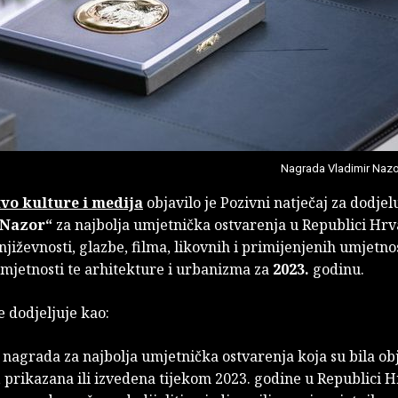
Nagrada Vladimir Nazo
vo kulture i medija
objavilo je Pozivni natječaj za dodje
 Nazor“
za najbolja umjetnička ostvarenja u Republici Hrv
jiževnosti, glazbe, filma, likovnih i primijenjenih umjetnos
umjetnosti te arhitekture i urbanizma za
2023.
godinu.
 dodjeljuje kao:
 nagrada za najbolja umjetnička ostvarenja koja su bila ob
, prikazana ili izvedena tijekom 2023. godine u Republici H