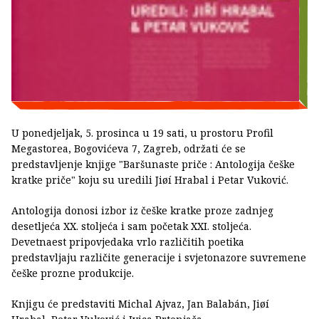
U ponedjeljak, 5. prosinca u 19 sati, u prostoru Profil
Megastorea, Bogovićeva 7, Zagreb, održati će se
predstavljenje knjige "Baršunaste priče : Antologija češke
kratke priče" koju su uredili Jiøí Hrabal i Petar Vuković.
Antologija donosi izbor iz češke kratke proze zadnjeg
desetljeća XX. stoljeća i sam početak XXI. stoljeća.
Devetnaest pripovjedaka vrlo različitih poetika
predstavljaju različite generacije i svjetonazore suvremene
češke prozne produkcije.
Knjigu će predstaviti Michal Ajvaz, Jan Balabán, Jiøí