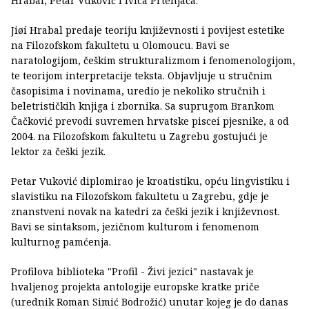
Hrabal, Petar Vuković i Ivica Prtenjača.
Jiøí Hrabal predaje teoriju književnosti i povijest estetike
na Filozofskom fakultetu u Olomoucu. Bavi se
naratologijom, češkim strukturalizmom i fenomenologijom,
te teorijom interpretacije teksta. Objavljuje u stručnim
časopisima i novinama, uredio je nekoliko stručnih i
beletrističkih knjiga i zbornika. Sa suprugom Brankom
Čačković prevodi suvremen hrvatske piscei pjesnike, a od
2004. na Filozofskom fakultetu u Zagrebu gostujući je
lektor za češki jezik.
Petar Vuković diplomirao je kroatistiku, opću lingvistiku i
slavistiku na Filozofskom fakultetu u Zagrebu, gdje je
znanstveni novak na katedri za češki jezik i književnost.
Bavi se sintaksom, jezičnom kulturom i fenomenom
kulturnog pamćenja.
Profilova biblioteka "Profil - Živi jezici" nastavak je
hvaljenog projekta antologije europske kratke priče
(urednik Roman Simić Bodrožić) unutar kojeg je do danas