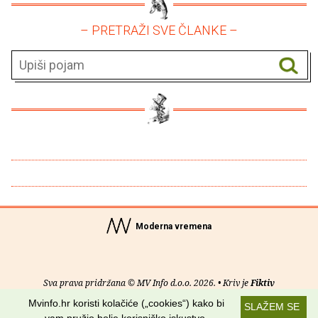
– PRETRAŽI SVE ČLANKE –
Moderna vremena
Sva prava pridržana © MV Info d.o.o. 2026. • Kriv je
Fiktiv
Mvinfo.hr koristi kolačiće („cookies“) kako bi
SLAŽEM SE
O nama
•
Pomoć
•
Uvjeti korištenja
•
RSS kanali