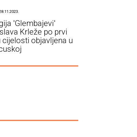
28.11.2023.
gija 'Glembajevi'
slava Krleže po prvi
 cijelosti objavljena u
cuskoj