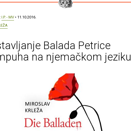
:
I.P. - MV
• 11.10.2016.
LEŽA
tavljanje Balada Petrice
mpuha na njemačkom jezik