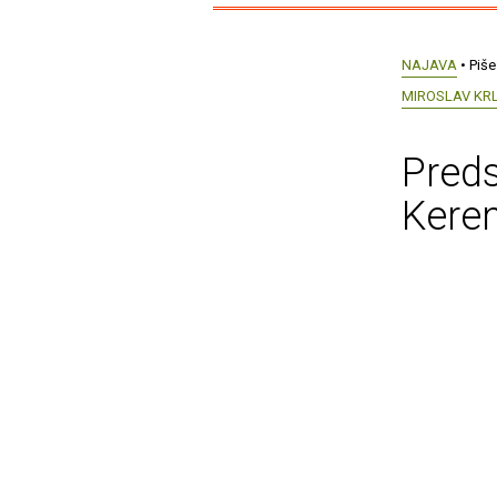
NAJAVA
• Piše
MIROSLAV KR
Preds
Kere