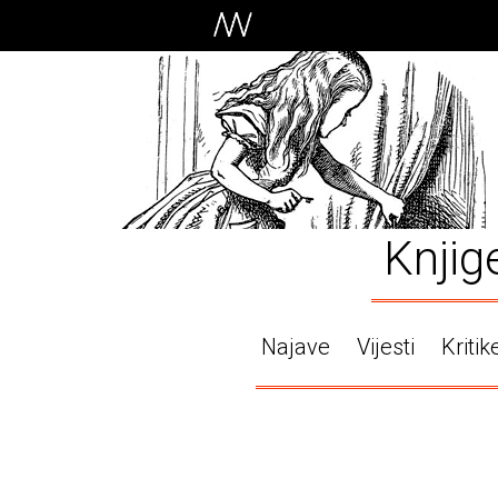
Knjig
Najave
Vijesti
Kritik