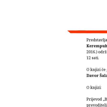
Predstavlj
Kerempu
2016.) održ
12 sati.
O knjizi će
Davor Šal
O knjizi:
Prijevod „
prevoditelj