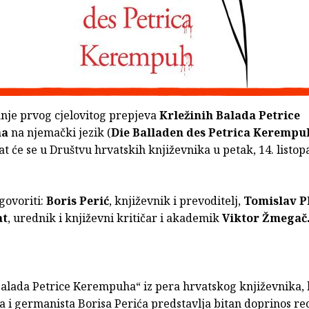
anje prvog cjelovitog prepjeva
Krležinih Balada Petrice
ha
na njemački jezik (
Die Balladen des Petrica Kerempu
at će se u Društvu hrvatskih književnika u petak, 14. listop
 govoriti:
Boris Perić
, književnik i prevoditelj,
Tomislav P
at
, urednik i književni kritičar i akademik
Viktor Žmegač
Balada Petrice Kerempuha“ iz pera hrvatskog književnika,
a i germanista Borisa Perića predstavlja bitan doprinos rec