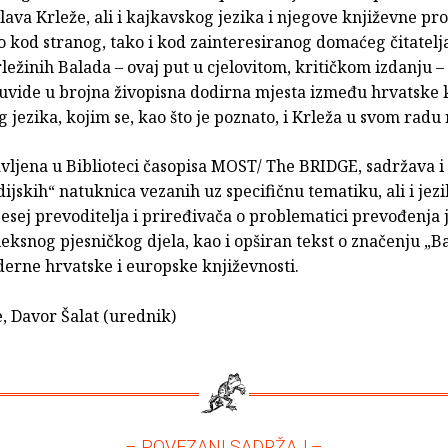
lava Krleže, ali i kajkavskog jezika i njegove književne pr
 kod stranog, tako i kod zainteresiranog domaćeg čitatelj
ležinih Balada – ovaj put u cjelovitom, kritičkom izdanju – 
 uvide u brojna živopisna dodirna mjesta između hrvatske 
 jezika, kojim se, kao što je poznato, i Krleža u svom radu 
vljena u Biblioteci časopisa MOST/ The BRIDGE, sadržava i 
ijskih“ natuknica vezanih uz specifičnu tematiku, ali i jezi
 esej prevoditelja i priređivača o problematici prevođenja
ksnog pjesničkog djela, kao i opširan tekst o značenju „B
erne hrvatske i europske književnosti.
e, Davor Šalat (urednik)
– POVEZANI SADRŽAJ –