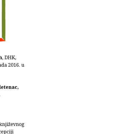
h
, DHK,
ada 2016. u
letenac,
.
 književnog
epciji