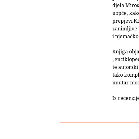
djela Miros
uopće, kako
prepjevi Kr
zanimljive
i njemačkog
Knjiga obja
„encikloped
te autorski
tako komple
unutar mod
Iz recenzij