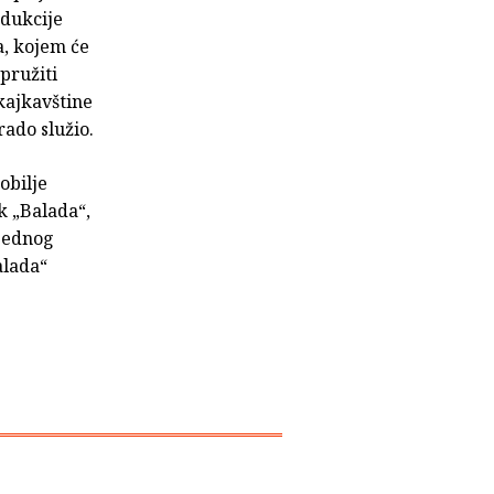
odukcije
a, kojem će
pružiti
kajkavštine
rado služio.
obilje
k „Balada“,
 jednog
alada“