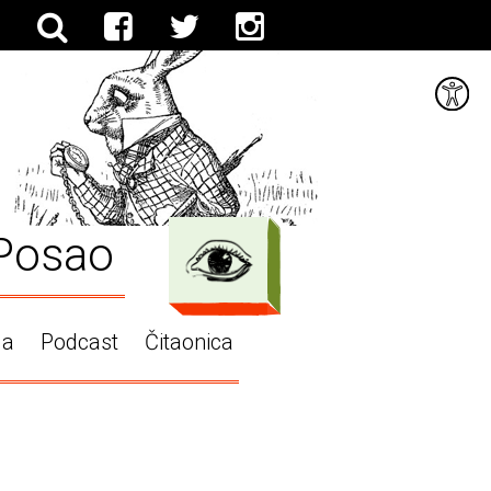
Posao
ga
Podcast
Čitaonica