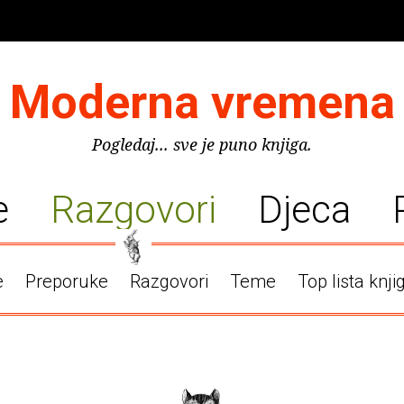
Moderna vremena
Pogledaj... sve je puno knjiga.
e
Razgovori
Djeca
e
Preporuke
Razgovori
Teme
Top lista knji