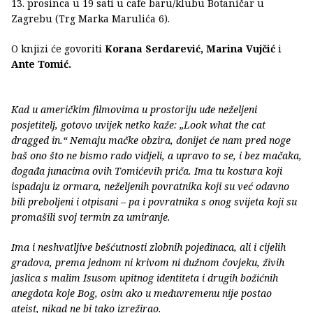
13. prosinca u 19 sati u cafe baru/klubu Botaničar u
Zagrebu (Trg Marka Marulića 6).
O knjizi će govoriti
Korana Serdarević, Marina Vujčić
i
Ante Tomić.
Kad u američkim filmovima u prostoriju uđe neželjeni
posjetitelj, gotovo uvijek netko kaže: „Look what the cat
dragged in.“ Nemaju mačke obzira, donijet će nam pred noge
baš ono što ne bismo rado vidjeli, a upravo to se, i bez mačaka,
događa junacima ovih Tomićevih priča. Ima tu kostura koji
ispadaju iz ormara, neželjenih povratnika koji su već odavno
bili preboljeni i otpisani – pa i povratnika s onog svijeta koji su
promašili svoj termin za umiranje.
Ima i neshvatljive bešćutnosti zlobnih pojedinaca, ali i cijelih
gradova, prema jednom ni krivom ni dužnom čovjeku, živih
jaslica s malim Isusom upitnog identiteta i drugih božićnih
anegdota koje Bog, osim ako u međuvremenu nije postao
ateist, nikad ne bi tako izrežirao.