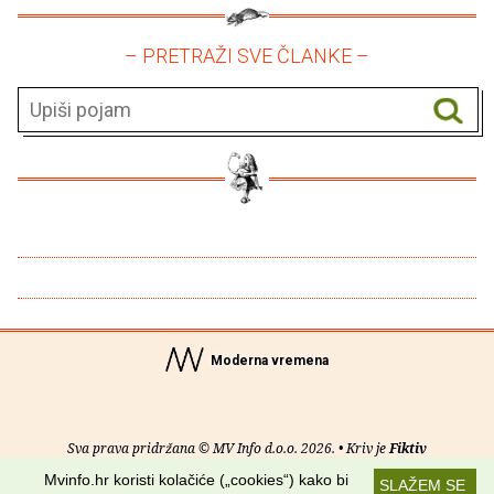
– PRETRAŽI SVE ČLANKE –
Moderna vremena
Sva prava pridržana © MV Info d.o.o. 2026. • Kriv je
Fiktiv
Mvinfo.hr koristi kolačiće („cookies“) kako bi
SLAŽEM SE
O nama
•
Pomoć
•
Uvjeti korištenja
•
RSS kanali