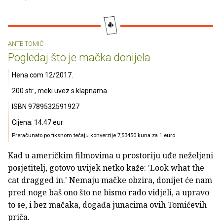
ANTE TOMIĆ
Pogledaj što je mačka donijela
Hena com 12/2017.
200 str., meki uvez s klapnama
ISBN 9789532591927
Cijena: 14.47 eur
Preračunato po fiksnom tečaju konverzije 7,53450 kuna za 1 euro
Kad u američkim filmovima u prostoriju uđe neželjeni
posjetitelj, gotovo uvijek netko kaže: 'Look what the
cat dragged in.' Nemaju mačke obzira, donijet će nam
pred noge baš ono što ne bismo rado vidjeli, a upravo
to se, i bez mačaka, događa junacima ovih Tomićevih
priča.