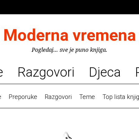
Moderna vremena
Pogledaj... sve je puno knjiga.
e
Razgovori
Djeca
e
Preporuke
Razgovori
Teme
Top lista knji