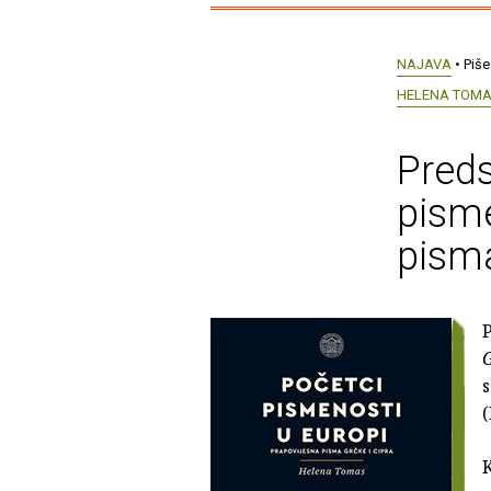
NAJAVA
• Piše
HELENA TOM
Preds
pisme
pisma
P
G
s
K