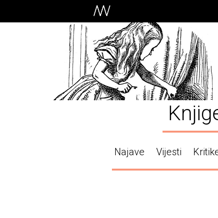
Knjig
Najave
Vijesti
Kritik