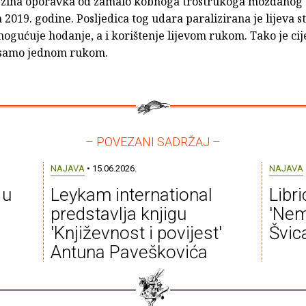
ezina oporavka od zamalo kobnoga trostrukoga moždanog
 2019. godine. Posljedica tog udara paralizirana je lijeva st
mogućuje hodanje, a i korištenje lijevom rukom. Tako je cij
 samo jednom rukom.
– POVEZANI SADRŽAJ –
NAJAVA
• 15.06.2026.
NAJAVA
 u
Leykam international
Libr
predstavlja knjigu
'Nem
'Književnost i povijest'
Švic
Antuna Paveškovića