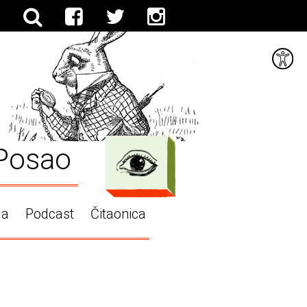
Posao
ga
Podcast
Čitaonica