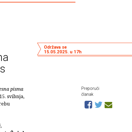
Održava se
15.05.2025. u 17h
na
as
jesna pisma
Preporuči
članak
15. svibnja,
grebu
č
,