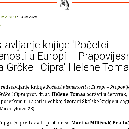
:
MV INFO
• 13.05.2025.
AS
tavljanje knjige 'Početci
nosti u Europi – Prapovijes
 Grčke i Cipra' Helene Tom
redstavljanje knjige
Početci pismenosti u Europi – Prapovi
rčke i Cipra
prof. dr. sc.
Helene Tomas
održati u četvrtak, 
 početkom u 17 sati u Velikoj dvorani Školske knjige u Za
(Masarykova 28).
njigu će predstaviti: prof. dr. sc.
Marina Milićević Brada