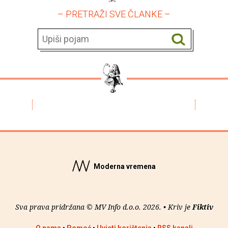
– PRETRAŽI SVE ČLANKE –
Moderna vremena
Sva prava pridržana © MV Info d.o.o. 2026. • Kriv je
Fiktiv
O nama
•
Pomoć
•
Uvjeti korištenja
•
RSS kanali