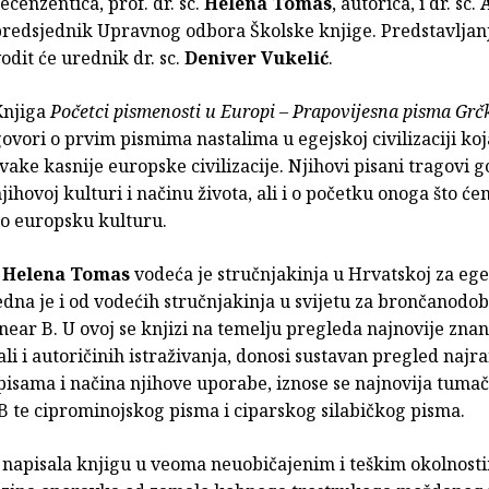
ecenzentica, prof. dr. sc.
Helena Tomas
, autorica, i dr. sc.
predsjednik Upravnog odbora Školske knjige. Predstavljan
odit će urednik dr. sc.
Deniver Vukelić
.
Knjiga
Početci pismenosti u Europi – Prapovijesna pisma Grčk
ovori o prvim pismima nastalima u egejskoj civilizaciji koj
vake kasnije europske civilizacije. Njihovi pisani tragovi 
jihovoj kulturi i načinu života, ali i o početku onoga što će
ao europsku kulturu.
.
Helena Tomas
vodeća je stručnjakinja u Hrvatskoj za ege
jedna je i od vodećih stručnjakinja u svijetu za brončanod
linear B. U ovoj se knjizi na temelju pregleda najnovije zna
 ali i autoričinih istraživanja, donosi sustavan pregled najra
pisama i načina njihove uporabe, iznose se najnovija tuma
 B te ciprominojskog pisma i ciparskog silabičkog pisma.
e napisala knjigu u veoma neuobičajenim i teškim okolnost