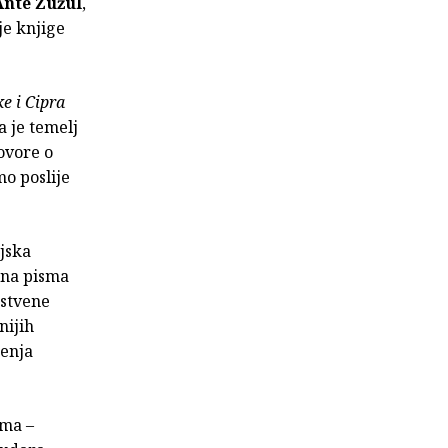
Ante Žužul
,
je knjige
e i Cipra
a je temelj
govore o
mo poslije
jska
obna pisma
nstvene
nijih
čenja
ima –