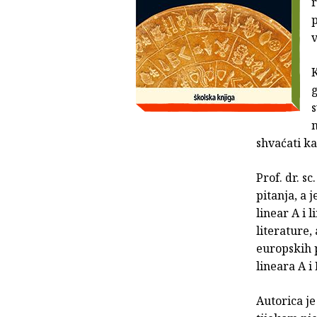
r
v
g
s
n
shvaćati k
Prof. dr. sc
pitanja, a 
linear A i 
literature,
europskih 
lineara A i
Autorica j