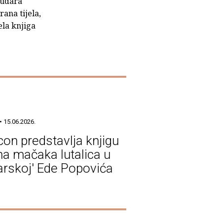
 udara
rana tijela,
ela knjiga
• 15.06.2026.
icon predstavlja knjigu
a mačaka lutalica u
arskoj' Ede Popovića