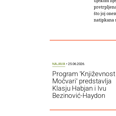
tijekom nj
pretrpljena
što joj one
natipkana
NAJAVA
• 25.06.2026.
Program 'Književnost
Močvari' predstavlja
Klasju Habjan i Ivu
Bezinović-Haydon