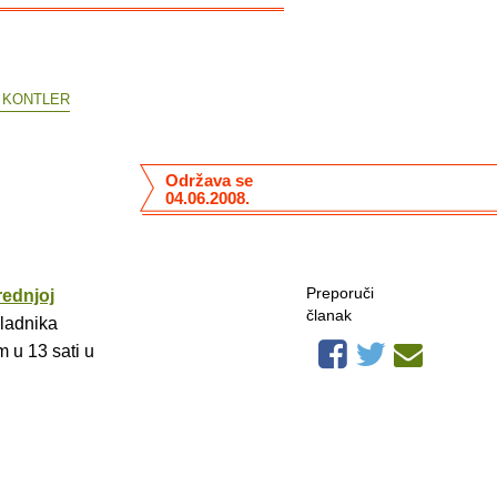
Ó KONTLER
Održava se
04.06.2008.
Preporuči
rednjoj
članak
kladnika
m u 13 sati u