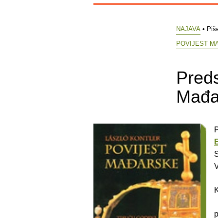
NAJAVA
• Piš
POVIJEST MA
Preds
Mađar
P
S
V
K
p