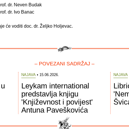
rof. dr. Neven Budak
rof. dr. Ivo Banac
je će voditi doc. dr. Željko Holjevac.
– POVEZANI SADRŽAJ –
NAJAVA
• 15.06.2026.
NAJAVA
 u
Leykam international
Libr
predstavlja knjigu
'Nem
'Književnost i povijest'
Švic
Antuna Paveškovića