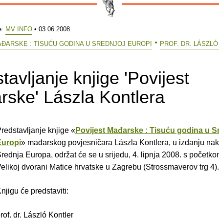
e:
MV INFO
• 03.06.2008.
ĐARSKE : TISUĆU GODINA U SREDNJOJ EUROPI
PROF. DR. LÁSZL
tavljanje knjige 'Povijest
ske' Lászla Kontlera
redstavljanje knjige «
Povijest Mađarske : Tisuću godina u S
Europi
» mađarskog povjesničara Lászla Kontlera, u izdanju na
rednja Europa, održat će se u srijedu, 4. lipnja 2008. s početko
elikoj dvorani Matice hrvatske u Zagrebu (Strossmaverov trg 4).
njigu će predstaviti:
rof. dr. László Kontler