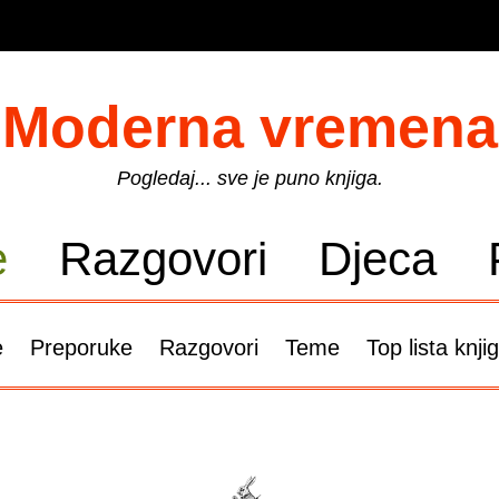
Moderna vremena
Pogledaj... sve je puno knjiga.
e
Razgovori
Djeca
e
Preporuke
Razgovori
Teme
Top lista knji