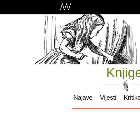
Knjig
Najave
Vijesti
Kritik