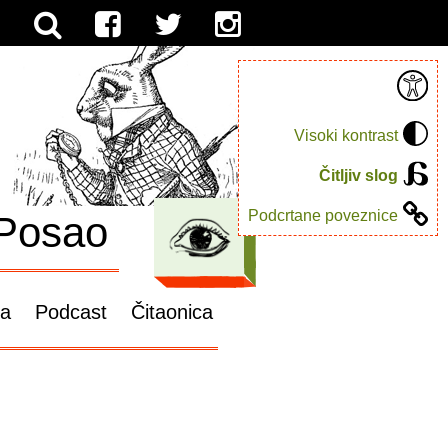
Visoki kontrast
Čitljiv slog
Podcrtane poveznice
Posao
ga
Podcast
Čitaonica