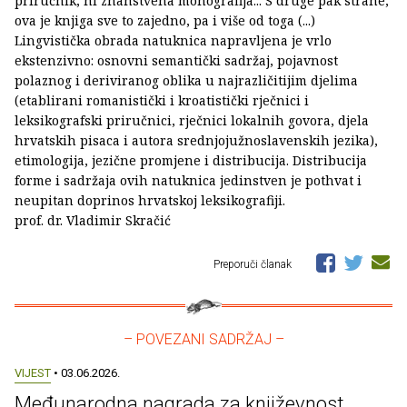
priručnik, ni znanstvena monografija... S druge pak strane,
ova je knjiga sve to zajedno, pa i više od toga (...)
Lingvistička obrada natuknica napravljena je vrlo
ekstenzivno: osnovni semantički sadržaj, pojavnost
polaznog i deriviranog oblika u najrazličitijim djelima
(etablirani romanistički i kroatistički rječnici i
leksikografski priručnici, rječnici lokalnih govora, djela
hrvatskih pisaca i autora srednjojužnoslavenskih jezika),
etimologija, jezične promjene i distribucija. Distribucija
forme i sadržaja ovih natuknica jedinstven je pothvat i
neupitan doprinos hrvatskoj leksikografiji.
prof. dr. Vladimir Skračić
Preporuči članak
– POVEZANI SADRŽAJ –
VIJEST
• 03.06.2026.
Međunarodna nagrada za književnost