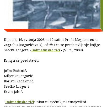
U petak, 16. svibnja 2008. u 12 sati u Profil Megastoreu u
Zagrebu (Bogovićeva 7), održat će se predstavljanje knjige
Srećka Lorgera «
Dalmatinske riči
» (V.B.Z., 2008).
Knjigu će predstaviti:
Joško Božanić,
Miljenko Jergović,
Borivoj Radaković,
Srećko Lorger i
Ervin Jahić.
"
Dalmatinske riči
" nisu ni rječnik, ni etnojezični