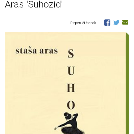
Aras 'Suhozid'
Preporuči članak