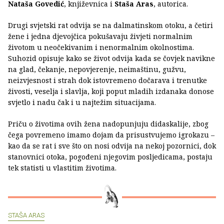
Nataša Govedić
, književnica i
Staša Aras
, autorica.
Drugi svjetski rat odvija se na dalmatinskom otoku, a četiri
žene i jedna djevojčica pokušavaju živjeti normalnim
životom u neočekivanim i nenormalnim okolnostima.
Suhozid opisuje kako se život odvija kada se čovjek navikne
na glad, čekanje, nepovjerenje, neimaštinu, gužvu,
neizvjesnost i strah dok istovremeno dočarava i trenutke
živosti, veselja i slavlja, koji poput mladih izdanaka donose
svjetlo i nadu čak i u najtežim situacijama.
Priču o životima ovih žena nadopunjuju didaskalije, zbog
čega povremeno imamo dojam da prisustvujemo igrokazu –
kao da se rat i sve što on nosi odvija na nekoj pozornici, dok
stanovnici otoka, pogođeni njegovim posljedicama, postaju
tek statisti u vlastitim životima.
STAŠA ARAS