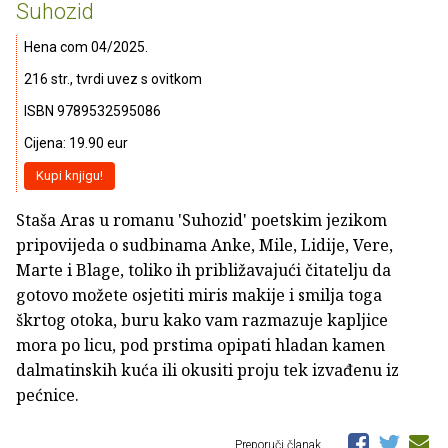
Suhozid
Hena com 04/2025.
216 str., tvrdi uvez s ovitkom
ISBN 9789532595086
Cijena: 19.90 eur
Kupi knjigu!
Staša Aras u romanu 'Suhozid' poetskim jezikom
pripovijeda o sudbinama Anke, Mile, Lidije, Vere,
Marte i Blage, toliko ih približavajući čitatelju da
gotovo možete osjetiti miris makije i smilja toga
škrtog otoka, buru kako vam razmazuje kapljice
mora po licu, pod prstima opipati hladan kamen
dalmatinskih kuća ili okusiti proju tek izvađenu iz
pećnice.
Preporuči članak