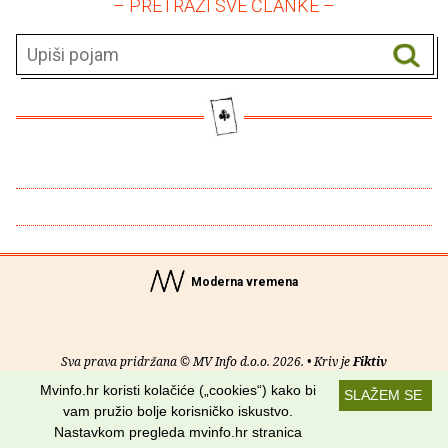
– PRETRAŽI SVE ČLANKE –
Moderna vremena
Sva prava pridržana © MV Info d.o.o. 2026. • Kriv je
Fiktiv
Mvinfo.hr koristi kolačiće („cookies“) kako bi
SLAŽEM SE
O nama
•
Pomoć
•
Uvjeti korištenja
•
RSS kanali
vam pružio bolje korisničko iskustvo.
Nastavkom pregleda mvinfo.hr stranica
Potraži nas na: