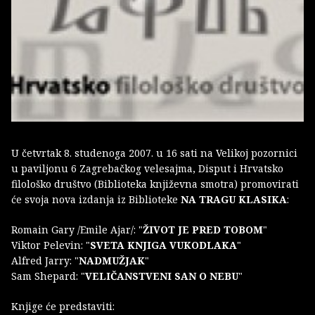
U četvrtak 8. studenoga 2007. u 16 sati na Velikoj pozornici
u paviljonu 6 Zagrebačkog velesajma, Disput i Hrvatsko
filološko društvo (Biblioteka književna smotra) promovirati
će svoja nova izdanja iz Biblioteke
NA TRAGU KLASIKA
:
Romain Gary /Emile Ajar/: "
ŽIVOT JE PRED TOBOM
"
Viktor Pelevin: "
SVETA KNJIGA VUKODLAKA
"
Alfred Jarry: "
NADMUŽJAK
"
Sam Shepard: "
VELIČANSTVENI SAN O NEBU
"
Knjige će predstaviti: