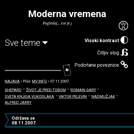
Moderna vremena
Pogledaj... sve je puno knjiga.
Sve teme
Visoki kontrast
Čitljiv slog
Podcrtane poveznice
NAJAVA
• Piše:
MV INFO
• 07.11.2007.
SHEPARD
ŽIVOT JE PRED TOBOM
ROMAIN GARY
SVETA KNJIGA VUKODLAKA
VIKTOR PELEVIN
NADMUŽJAK
ALFRED JARRY
Održava se
08.11.2007.